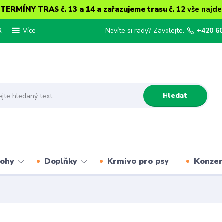
ERMÍNY TRAS č. 13 a 14 a zařazujeme trasu č. 12
vše najde
R
Nevíte si rady? Zavolejte.
+420 6
Více
Hledat
lohy
Doplňky
Krmivo pro psy
Konze