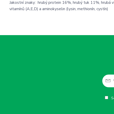
Jakostní znaky: hrubý protein 16%, hrubý tuk 11%, hrubá 
vitamínů (A,E,D) a aminokyselin (lysin, methionín, cystín)
So