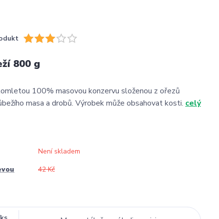
odukt
ží 800 g
elomletou 100% masovou konzervu složenou z ořezů
ůbežího masa a drobů. Výrobek může obsahovat kosti.
celý
Není skladem
evou
42 Kč
/
ks