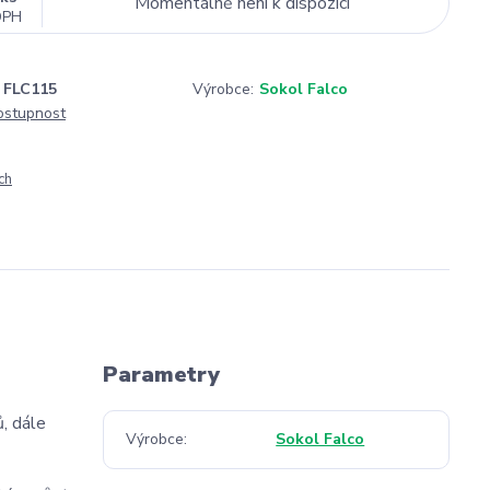
Momentálně není k dispozici
DPH
FLC115
Výrobce:
Sokol Falco
dostupnost
ch
Parametry
ů, dále
Výrobce
Sokol Falco