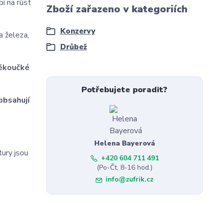
í na růst
Zboží zařazeno v kategoriích
Konzervy
a železa,
Drůbež
měkoučké
Potřebujete poradit?
obsahují
Helena Bayerová
tury jsou
+420 604 711 491
(Po-Čt, 8-16 hod.)
info@zufrik.cz