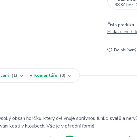
38 Kč
bez 
Číslo produktu:
Hlídat cenu / 
Do oblíbený
cení
1
Komentáře
0
ysoký obsah hořčíku, který ovlivňuje správnou funkci svalů a nerv
ání kostí v kloubech. Vše je v přírodní formě.