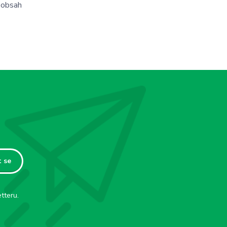
 obsah
t se
tteru.