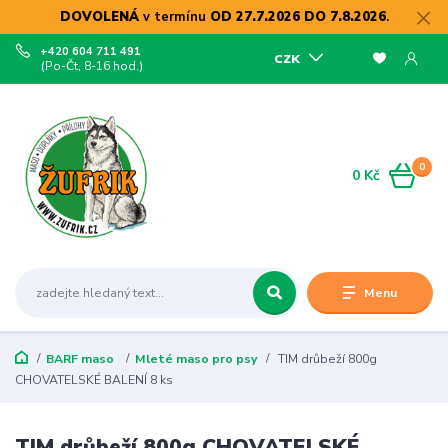
DOVOLENÁ
v termínu
OD 27.7.2026 DO 7.8.2026
.
+420 604 711 491
CZK
(Po-Čt, 8-16 hod.)
0
0 Kč
Menu
BARF maso
Mleté maso pro psy
TIM drůbeží 800g
CHOVATELSKÉ BALENÍ 8 ks
TIM drůbeží 800g CHOVATELSKÉ