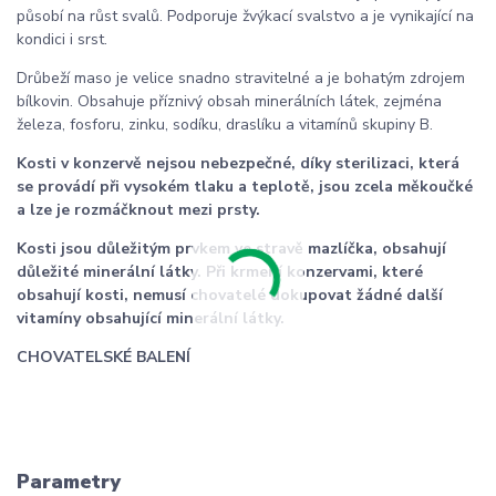
působí na růst svalů. Podporuje žvýkací svalstvo a je vynikající na
kondici i srst.
Drůbeží maso je velice snadno stravitelné a je bohatým zdrojem
bílkovin. Obsahuje příznivý obsah minerálních látek, zejména
železa, fosforu, zinku, sodíku, draslíku a vitamínů skupiny B.
Kosti v konzervě nejsou nebezpečné, díky sterilizaci, která
se provádí při vysokém tlaku a teplotě, jsou zcela měkoučké
a lze je rozmáčknout mezi prsty.
Kosti jsou důležitým prvkem ve stravě mazlíčka, obsahují
důležité minerální látky. Při krmení konzervami, které
obsahují kosti, nemusí chovatelé dokupovat žádné další
vitamíny obsahující minerální látky.
CHOVATELSKÉ BALENÍ
Parametry