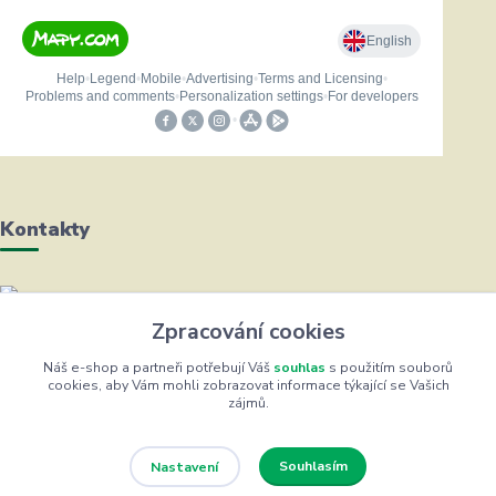
Kontakty
Helena Bayerová
Zpracování cookies
+420 604 711 491
(Po-Čt, 8-16 hod.)
Náš e-shop a partneři potřebují Váš
souhlas
s použitím souborů
cookies, aby Vám mohli zobrazovat informace týkající se Vašich
zájmů.
info@zufrik.cz
Souhlasím
Nastavení