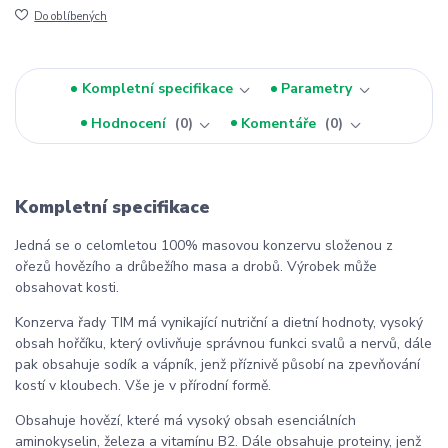
Do oblíbených
Kompletní specifikace
Parametry
Hodnocení
0
Komentáře
0
Kompletní specifikace
Jedná se o celomletou 100% masovou konzervu složenou z
ořezů hovězího a drůbežího masa a drobů. Výrobek může
obsahovat kosti.
Konzerva řady TIM má vynikající nutriční a dietní hodnoty, vysoký
obsah hořčíku, který ovlivňuje správnou funkci svalů a nervů, dále
pak obsahuje sodík a vápník, jenž příznivě působí na zpevňování
kostí v kloubech. Vše je v přírodní formě.
Obsahuje hovězí, které má vysoký obsah esenciálních
aminokyselin, železa a vitamínu B2. Dále obsahuje proteiny, jenž