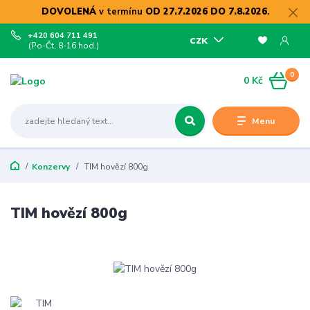
DOVOLENÁ
v termínu
OD 27.7.2026 DO 7.8.2026
.
+420 604 711 491
CZK
(Po-Čt, 8-16 hod.)
0
0 Kč
Menu
Konzervy
TIM hovězí 800g
TIM hovězí 800g