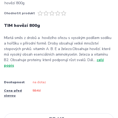
Ohodnotit produkt
TIM hovězí 800g
Mletá směs z drobů a hovězího ořezu s vysokým podílem sodíku
a hořčíku v přírodní formě. Droby obsahují velké množství
stopových prvků. vitamín A. B. E a železo.Obsahuje hovězí. které
má vysoký obsah esenciálních aminokyselin. železa a vitamínu
B2. Obsahuje proteiny. které podporují růst svalů. Dál...
celý
popis
Dostupnost
na dotaz
Cena před
55 Kč
slevou