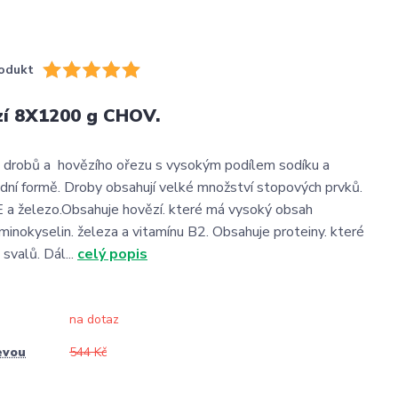
odukt
zí 8X1200 g CHOV.
 drobů a hovězího ořezu s vysokým podílem sodíku a
rodní formě. Droby obsahují velké množství stopových prvků.
 E a železo.Obsahuje hovězí. které má vysoký obsah
aminokyselin. železa a vitamínu B2. Obsahuje proteiny. které
 svalů. Dál...
celý popis
na dotaz
evou
544 Kč