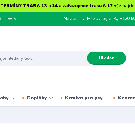
ERMÍNY TRAS č. 13 a 14 a zařazujeme trasu č. 12
vše najde
R
Nevíte si rady? Zavolejte.
+420 6
Více
Hledat
lohy
Doplňky
Krmivo pro psy
Konze