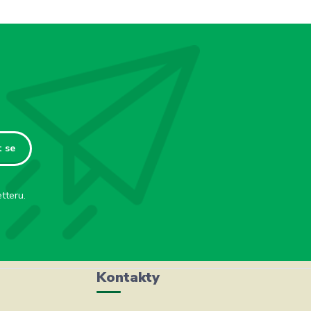
t se
tteru.
Kontakty