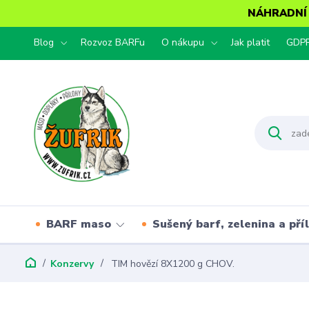
NÁHRADNÍ T
Blog
Rozvoz BARFu
O nákupu
Jak platit
GDP
BARF maso
Sušený barf, zelenina a pří
Konzervy
TIM hovězí 8X1200 g CHOV.