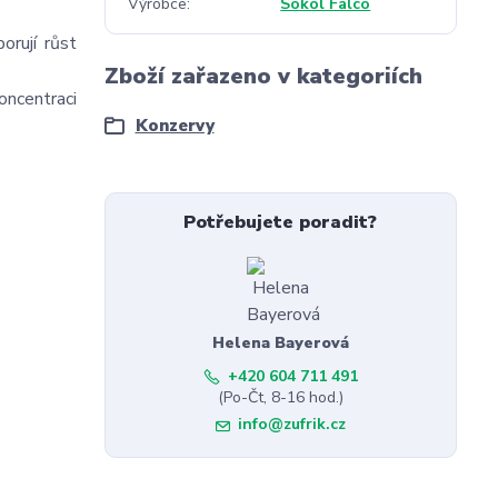
Výrobce
Sokol Falco
orují růst
Zboží zařazeno v kategoriích
oncentraci
Konzervy
Potřebujete poradit?
Helena Bayerová
+420 604 711 491
(Po-Čt, 8-16 hod.)
info@zufrik.cz