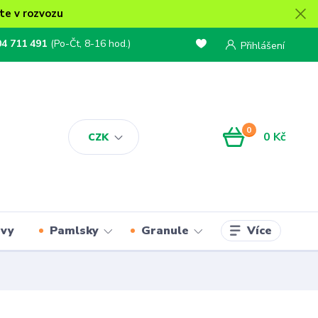
te v rozvozu
04 711 491
(Po-Čt, 8-16 hod.)
Přihlášení
0
0 Kč
CZK
Více
rvy
Pamlsky
Granule