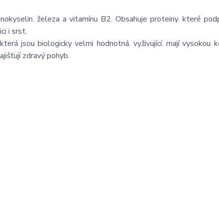
okyselin. železa a vitamínu B2. Obsahuje proteiny. které podp
i i srst.
erá jsou biologicky velmi hodnotná. vyživující. mají vysokou k
ajišťují zdravý pohyb.