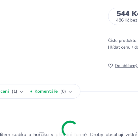
544 K
486 Kč
bez
Číslo produktu:
Hlídat cenu / 
Do oblíbený
cení
1
Komentáře
0
m sodíku a hořčíku v přírodní formě. Droby obsahují velké