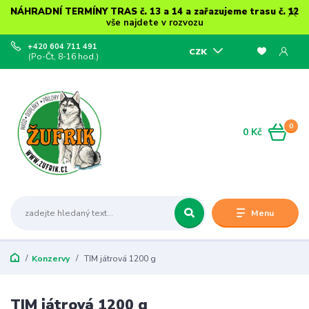
NÁHRADNÍ TERMÍNY TRAS č. 13 a 14 a zařazujeme trasu č. 12
vše najdete v rozvozu
+420 604 711 491
CZK
(Po-Čt, 8-16 hod.)
0
0 Kč
Menu
Konzervy
TIM játrová 1200 g
TIM játrová 1200 g