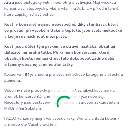
Játra
jsou biologicky velmi hodnotná a vyživující. Mají vysokou
koncentraci stopových prvků a vitamínu A, B, E v přírodní formě,
které zajišťují zdravý pohyb.
Kosti v konzervě nejsou nebezpečné, díky sterilizaci, která
se provádí při vysokém tlaku a teplotě, jsou zcela měkoučké
a lze je rozmáčknout mezi prsty.
Kosti jsou důležitým prvkem ve stravě mazlíčka, obsahují
důležité minerální látky. Při krmení konzervami, které
obsahují kosti, nemusí chovatelé dokupovat žádné další
vitamíny obsahující minerální látky.
Konzerva TIM je vhodná pro všechny věkové kategorie a všechna
plemena.
Všechny naše produkty jsou přírodní a bez jakýchkoliv barviv,
aromat, konzervantů, chemikálií, obilovin, rýže nebo sóji.
Receptury jsou sestaveny veterinářem a zároveň zakladatelem
MVDr. Jiřím Sokolem.
FALCO konzervy mají trvanlivost 3 roky. Vydrží v chladu kolem 7
dní nebo dle Vašeho uvážení.