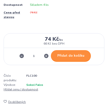
Dostupnost
Skladem 4 ks
Cena před
74 Kč
slevou
74 Kč
/
ks
66 Kč
bez DPH
Přidat do košíku
Číslo
FLC100
produktu:
Výrobce:
Sokol Falco
Hlídat cenu / dostupnost
Do oblíbených