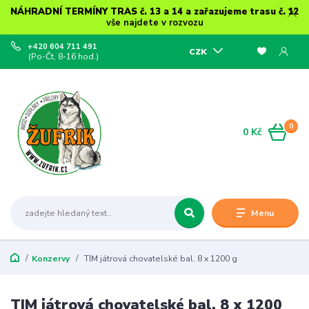
NÁHRADNÍ TERMÍNY TRAS č. 13 a 14 a zařazujeme trasu č. 12
vše najdete v rozvozu
+420 604 711 491
CZK
(Po-Čt, 8-16 hod.)
0
0 Kč
Menu
Konzervy
TIM játrová chovatelské bal. 8 x 1200 g
TIM játrová chovatelské bal. 8 x 1200