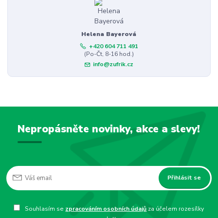
Helena Bayerová
+420 604 711 491
(Po-Čt, 8-16 hod.)
info@zufrik.cz
Nepropásněte novinky, akce a slevy!
Přihlásit se
Souhlasím se
zpracováním osobních údajů
za účelem rozesílky