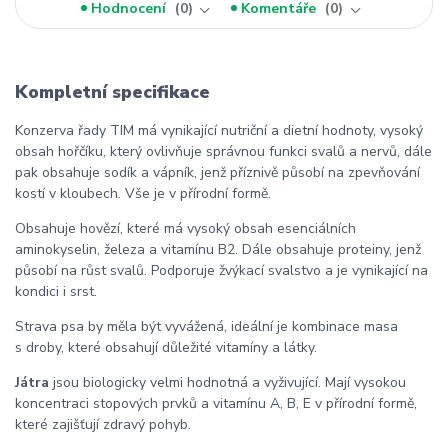
Hodnocení
0
Komentáře
0
Kompletní specifikace
Konzerva řady TIM má vynikající nutriční a dietní hodnoty, vysoký
obsah hořčíku, který ovlivňuje správnou funkci svalů a nervů, dále
pak obsahuje sodík a vápník, jenž příznivě působí na zpevňování
kostí v kloubech. Vše je v přírodní formě.
Obsahuje hovězí, které má vysoký obsah esenciálních
aminokyselin, železa a vitamínu B2. Dále obsahuje proteiny, jenž
působí na růst svalů. Podporuje žvýkací svalstvo a je vynikající na
kondici i srst.
Strava psa by měla být vyvážená, ideální je kombinace masa
s droby, které obsahují důležité vitamíny a látky.
Játra
jsou biologicky velmi hodnotná a vyživující. Mají vysokou
koncentraci stopových prvků a vitamínu A, B, E v přírodní formě,
které zajišťují zdravý pohyb.