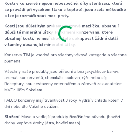
Kosti v konzervě nejsou nebezpečné, díky sterilizaci, která
se provádí při vysokém tlaku a teplotě, jsou zcela měkoučké
a lze je rozmáčknout mezi prsty.
Kosti jsou důležitým prvkem ve stravě mazlíčka, obsahují
důležité minerální látky. Při krmení konzervami, které
obsahují kosti, nemusí chovatelé dokupovat žádné další
vitamíny obsahující minerální látky.
Konzerva TIM je vhodná pro všechny věkové kategorie a všechna
plemena.
Všechny naše produkty jsou přírodní a bez jakýchkoliv barviv,
aromat, konzervantů, chemikálií, obilovin, rýže nebo sóji.
Receptury jsou sestaveny veterinářem a zároveň zakladatelem
MVDr. Jiřím Sokolem.
FALCO konzervy mají trvanlivost 3 roky. Vydrží v chladu kolem 7
dní nebo dle Vašeho uvážení.
Složení
: Maso a vedlejší produkty živočišného původu (hovězí
droby, vepřové droby, játra, hovězí maso)