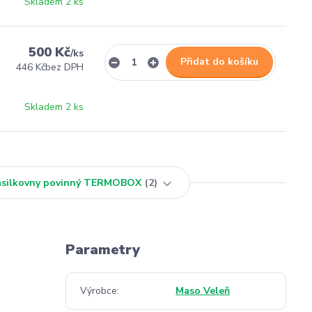
Skladem 2 ks
500 Kč
/
ks
Přidat do košíku
446 Kč
bez DPH
Skladem 2 ks
Zásilkovny povinný TERMOBOX
2
Parametry
Výrobce
Maso Veleň