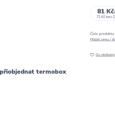
81 Kč
/
72 Kč
bez 
Číslo produktu:
Hlídat cenu / 
Do oblíbený
 přiobjednat termobox