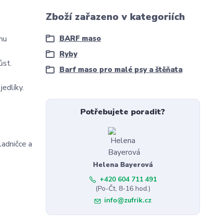
Zboží zařazeno v kategoriích
ímu
BARF maso
Ryby
ůst.
Barf maso pro malé psy a štěňata
jedlíky.
Potřebujete poradit?
ladničce a
Helena Bayerová
+420 604 711 491
(Po-Čt, 8-16 hod.)
info@zufrik.cz