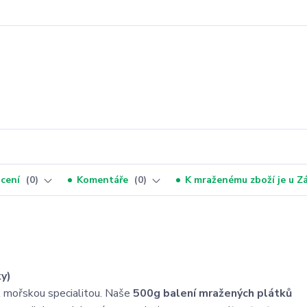
cení
0
Komentáře
0
K mraženému zboží je u 
ky)
k mořskou specialitou. Naše
500g balení mražených plátků