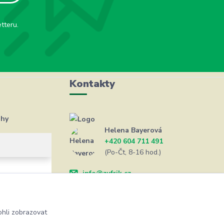
tteru.
Kontakty
ahy
Helena Bayerová
+420 604 711 491
(Po-Čt, 8-16 hod.)
info@zufrik.cz
hli zobrazovat