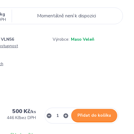
kg
Momentálně není k dispozici
DPH
VLN56
Výrobce:
Maso Veleň
dostupnost
ch
500 Kč
/
ks
Přidat do košíku
446 Kč
bez DPH