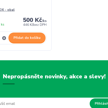
X - obal
500 Kč
/
ks
 ks
446 Kč
bez DPH
Přidat do košíku
Nepropásněte novinky, akce a slevy!
Přihlási