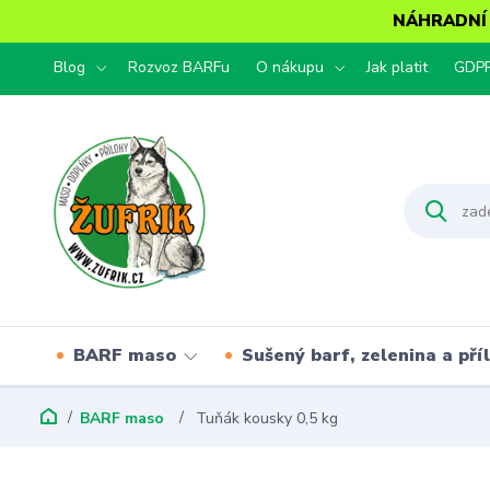
NÁHRADNÍ T
Blog
Rozvoz BARFu
O nákupu
Jak platit
GDP
BARF maso
Sušený barf, zelenina a pří
BARF maso
Tuňák kousky 0,5 kg