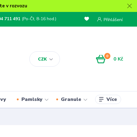
te v rozvozu
04 711 491
(Po-Čt, 8-16 hod.)
Přihlášení
0
0 Kč
CZK
Více
rvy
Pamlsky
Granule