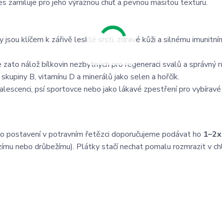
pes zamiluje pro jeho výraznou chuť a pevnou masitou texturu.
 jsou klíčem k zářivě lesklé srsti, zdravé kůži a silnému imunitn
zato nálož bílkovin nezbytných pro regeneraci svalů a správný r
kupiny B, vitamínu D a minerálů jako selen a hořčík.
alescenci, psí sportovce nebo jako lákavé zpestření pro vybíravé 
ho postavení v potravním řetězci doporučujeme podávat ho
1–2x
ímu nebo drůbežímu). Plátky stačí nechat pomalu rozmrazit v ch