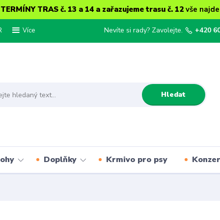
ERMÍNY TRAS č. 13 a 14 a zařazujeme trasu č. 12
vše najde
R
Nevíte si rady? Zavolejte.
+420 6
Více
Hledat
lohy
Doplňky
Krmivo pro psy
Konze