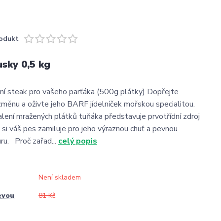
odukt
sky 0,5 kg
ní steak pro vašeho parťáka (500g plátky) Dopřejte
měnu a oživte jeho BARF jídelníček mořskou specialitou.
ení mražených plátků tuňáka představuje prvotřídní zdroj
ý si váš pes zamiluje pro jeho výraznou chuť a pevnou
ru. Proč zařad...
celý popis
Není skladem
evou
81 Kč