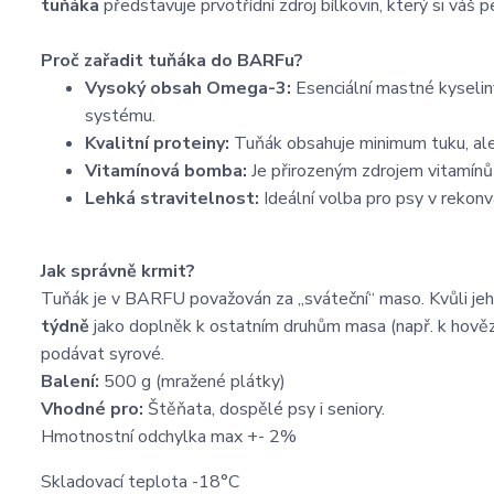
tuňáka
představuje prvotřídní zdroj bílkovin, který si váš 
Proč zařadit tuňáka do BARFu?
Vysoký obsah Omega-3:
Esenciální mastné kyseliny
systému.
Kvalitní proteiny:
Tuňák obsahuje minimum tuku, ale 
Vitamínová bomba:
Je přirozeným zdrojem vitamínů s
Lehká stravitelnost:
Ideální volba pro psy v rekonv
Jak správně krmit?
Tuňák je v BARFU považován za „sváteční“ maso. Kvůli je
týdně
jako doplněk k ostatním druhům masa (např. k hověz
podávat syrové.
Balení:
500 g (mražené plátky)
Vhodné pro:
Štěňata, dospělé psy i seniory.
Hmotnostní odchylka max +- 2%
Skladovací teplota -18°C