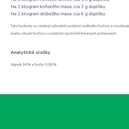
Na 1 kilogram koňského masa: cca 3 g doplňku.
Na 1 kilogram drůbežího masa: cca 6 g doplňku.
Tyto hodnoty se vztahují výhradně vyvážení nadbytku fosforu a neudávají
úvahu obsah fosforu v ostatních společně krmených potravinách.
Analytické složky
Vápník 34 % • fosfor 0.08 %.