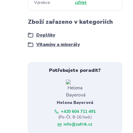
Výrobce
cdVet
Zboží zařazeno v kategoriích
Doplňky
Vitamíny a minerály
Potřebujete poradit?
Helena Bayerová
+420 604 711 491
(Po-Čt, 8-16 hod.)
info@zufrik.cz