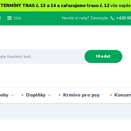
ERMÍNY TRAS č. 13 a 14 a zařazujeme trasu č. 12
vše najde
R
Nevíte si rady? Zavolejte.
+420 6
Více
Hledat
lohy
Doplňky
Krmivo pro psy
Konze