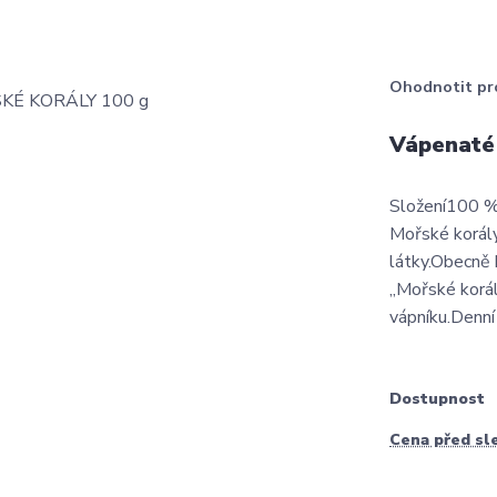
Ohodnotit pr
Vápenaté
Složení100 %
Mořské korály
látky.Obecně 
„Mořské korál
vápníku.Denní
Dostupnost
Cena před sl