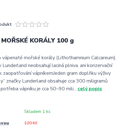
odukt
 MOŘSKÉ KORÁLY 100 g
 vápenaté mořské korály (Lithothamnium Calcareum).
 Lunderland neobsahují laciná plniva. ani konzervační
k zaopatřování vápníkemJeden gram doplňku výživy
y“ značky Lunderland obsahuje cca 300 miligramů
 potřeba vápníku je cca 50–90 mili...
celý popis
Skladem 1 ks
evou
120 Kč