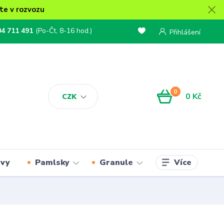
te v rozvozu
04 711 491
(Po-Čt, 8-16 hod.)
Přihlášení
0
0 Kč
CZK
Více
rvy
Pamlsky
Granule