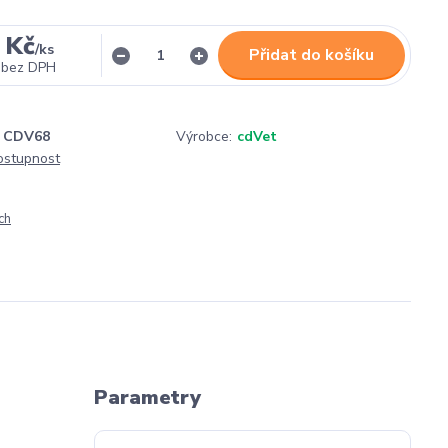
 Kč
/
ks
Přidat do košíku
bez DPH
CDV68
Výrobce:
cdVet
dostupnost
ch
Parametry