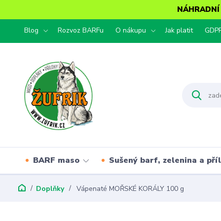
NÁHRADNÍ T
Blog
Rozvoz BARFu
O nákupu
Jak platit
GDP
BARF maso
Sušený barf, zelenina a pří
Doplňky
Vápenaté MOŘSKÉ KORÁLY 100 g