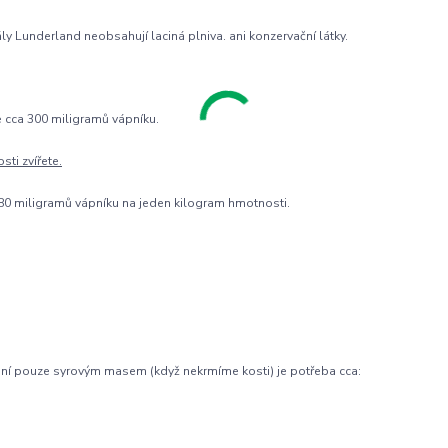
 Lunderland neobsahují laciná plniva. ani konzervační látky.
 cca 300 miligramů vápníku.
ti zvířete.
až 180 miligramů vápníku na jeden kilogram hmotnosti.
mení pouze syrovým masem (když nekrmíme kosti) je potřeba cca: