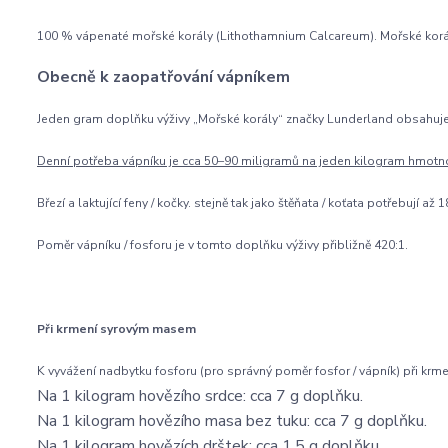
100 % vápenaté mořské korály (Lithothamnium Calcareum). Mořské korály
Obecně k zaopatřování vápníkem
Jeden gram doplňku výživy „Mořské korály“ značky Lunderland obsahuje
Denní potřeba vápníku je cca 50–90 miligramů na jeden kilogram hmotnos
Březí a laktující feny / kočky. stejně tak jako štěňata / koťata potřebují 
Poměr vápníku / fosforu je v tomto doplňku výživy přibližně 420:1.
Při krmení syrovým masem
K vyvážení nadbytku fosforu (pro správný poměr fosfor / vápník) při kr
Na 1 kilogram hovězího srdce: cca 7 g doplňku.
Na 1 kilogram hovězího masa bez tuku: cca 7 g doplňku.
Na 1 kilogram hovězích drštek: cca 1.5 g doplňku.