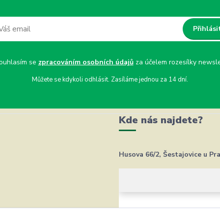
Přihlási
uhlasím se
zpracováním osobních údajů
za účelem rozesílky newsle
Můžete se kdykoli odhlásit. Zasíláme jednou za 14 dní.
Kde nás najdete?
Husova 66/2, Šestajovice u Pr