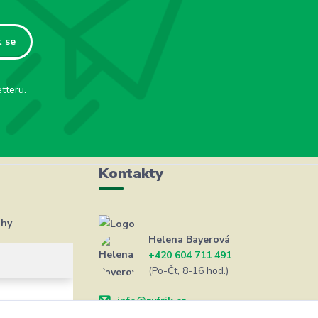
t se
tteru.
Kontakty
ahy
Helena Bayerová
+420 604 711 491
(Po-Čt, 8-16 hod.)
info@zufrik.cz