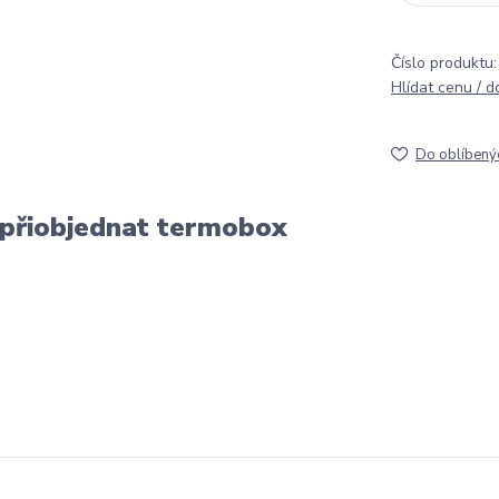
Číslo produktu:
Hlídat cenu / 
Do oblíbený
 přiobjednat termobox