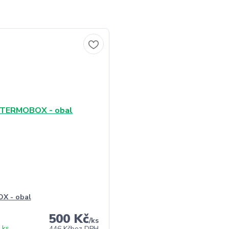
X - obal
500 Kč
/
ks
 ks
446 Kč
bez DPH