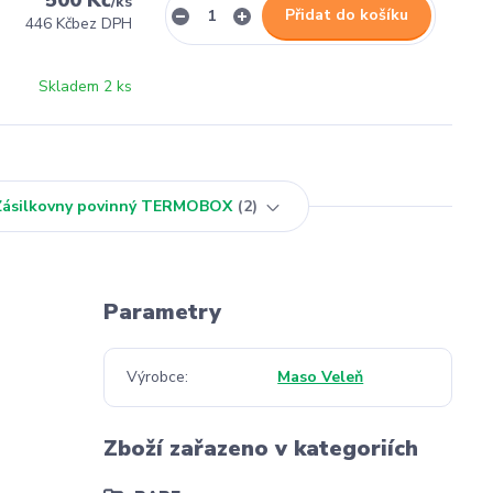
500 Kč
/
ks
Přidat do košíku
446 Kč
bez DPH
Skladem 2 ks
 Zásilkovny povinný TERMOBOX
2
Parametry
Výrobce
Maso Veleň
Zboží zařazeno v kategoriích