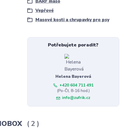
BARF maso
Vepřové
Masové kosti a chrupavky pro psy
Potřebujete poradit?
Helena Bayerová
+420 604 711 491
(Po-Čt, 8-16 hod.)
info@zufrik.cz
ERMOBOX
2