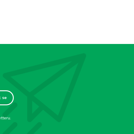
t se
tteru.