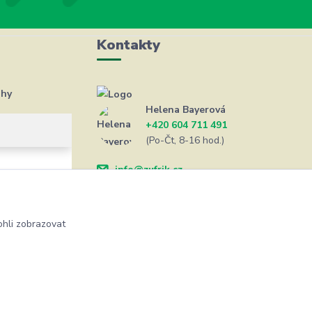
Kontakty
ahy
Helena Bayerová
+420 604 711 491
(Po-Čt, 8-16 hod.)
info@zufrik.cz
hli zobrazovat