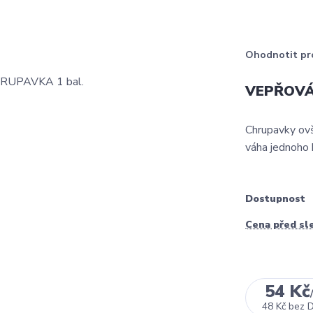
Ohodnotit pr
VEPŘOVÁ
Chrupavky ovš
váha jednoho 
Dostupnost
Cena před sl
54 Kč
48 Kč
bez 