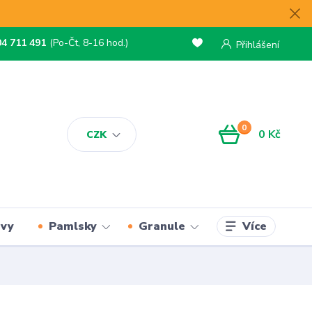
04 711 491
(Po-Čt, 8-16 hod.)
Přihlášení
0
0 Kč
CZK
Více
rvy
Pamlsky
Granule