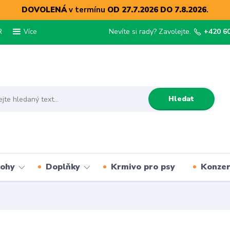
DOVOLENÁ
v termínu
OD 27.7.2026 DO 7.8.2026
.
R
Nevíte si rady? Zavolejte.
+420 6
Více
Hledat
lohy
Doplňky
Krmivo pro psy
Konze