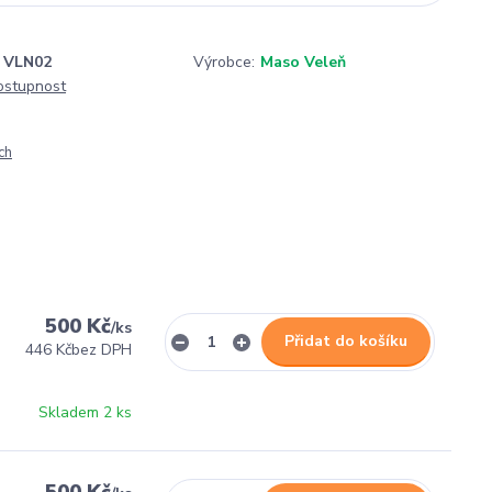
VLN02
Výrobce:
Maso Veleň
dostupnost
ch
500 Kč
/
ks
Přidat do košíku
446 Kč
bez DPH
Skladem 2 ks