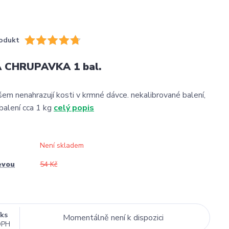
odukt
 CHRUPAVKA 1 bal.
em nenahrazují kosti v krmné dávce. nekalibrované balení,
balení cca 1 kg
celý popis
Není skladem
evou
54 Kč
/
ks
Momentálně není k dispozici
DPH