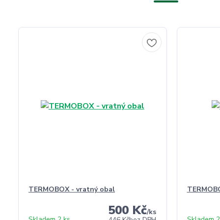
TERMOBOX - vratný obal
TERMOBO
500 Kč
/
ks
Skladem 2 ks
Skladem 2
446 Kč
bez DPH