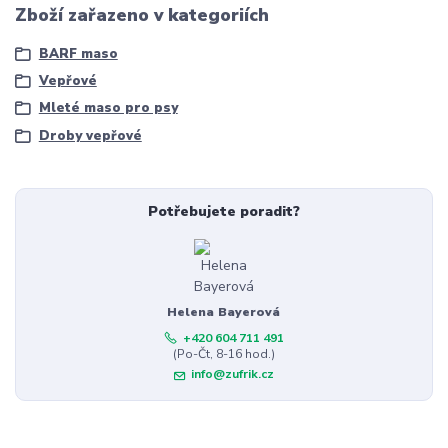
Zboží zařazeno v kategoriích
BARF maso
Vepřové
Mleté maso pro psy
Droby vepřové
Potřebujete poradit?
Helena Bayerová
+420 604 711 491
(Po-Čt, 8-16 hod.)
info@zufrik.cz