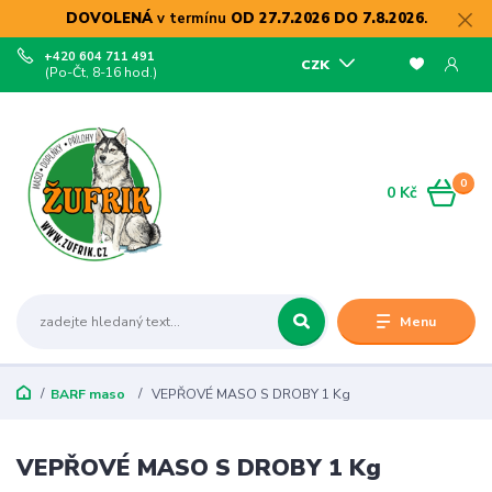
DOVOLENÁ
v termínu
OD 27.7.2026 DO 7.8.2026
.
+420 604 711 491
CZK
(Po-Čt, 8-16 hod.)
0
0 Kč
Menu
BARF maso
VEPŘOVÉ MASO S DROBY 1 Kg
VEPŘOVÉ MASO S DROBY 1 Kg