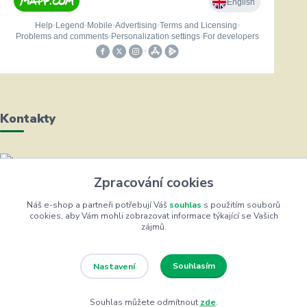
Kontakty
Helena Bayerová
Zpracování cookies
+420 604 711 491
(Po-Čt, 8-16 hod.)
Náš e-shop a partneři potřebují Váš
souhlas
s použitím souborů
cookies, aby Vám mohli zobrazovat informace týkající se Vašich
zájmů.
info@zufrik.cz
Souhlasím
Nastavení
Souhlas můžete odmítnout
zde
.
Eshop ŽUFRIK.cz © Copyright 2012 - 2026