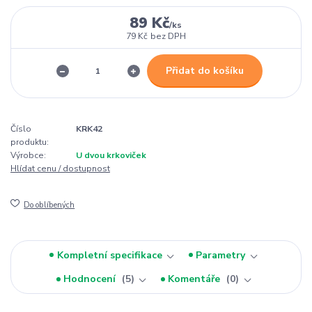
89 Kč
/
ks
79 Kč
bez DPH
Přidat do košíku
Číslo
KRK42
produktu:
Výrobce:
U dvou krkoviček
Hlídat cenu / dostupnost
Do oblíbených
Kompletní specifikace
Parametry
Hodnocení
5
Komentáře
0