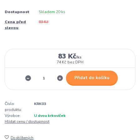
Dostupnost
Skladem 20 ks
Cena před
83 Kč
slevou
83 Kč
/
ks
74 Kč
bez DPH
Přidat do košíku
Číslo
KRK03
produktu:
Výrobce:
U dvou krkoviček
Hlídat cenu / dostupnost
Do oblíbených