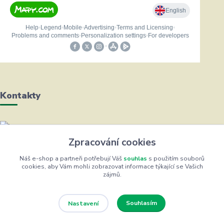
Kontakty
Helena Bayerová
Zpracování cookies
+420 604 711 491
(Po-Čt, 8-16 hod.)
Náš e-shop a partneři potřebují Váš
souhlas
s použitím souborů
cookies, aby Vám mohli zobrazovat informace týkající se Vašich
zájmů.
info@zufrik.cz
Souhlasím
Nastavení