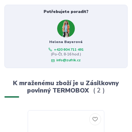
Potřebujete poradit?
Helena Bayerová
+420 604 711 491
(Po-Čt, 8-16 hod.)
info@zufrik.cz
K mraženému zboží je u Zásilkovny
povinný TERMOBOX
2