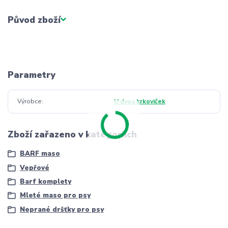
Původ zboží
Parametry
Výrobce
U dvou krkoviček
Zboží zařazeno v kategoriích
BARF maso
Vepřové
Barf komplety
Mleté maso pro psy
Neprané dršťky pro psy