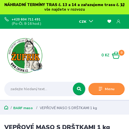
NÁHRADNÍ TERMÍNY TRAS č. 13 a 14 a zařazujeme trasu č. 12
vše najdete v rozvozu
+420 604 711 491
CZK
(Po-Čt, 8-16 hod.)
0
0 Kč
Menu
BARF maso
VEPŘOVÉ MASO S DRŠTKAMI 1 kg
VEPŘOVÉ MASO S DRŠTKAMI 1 kg