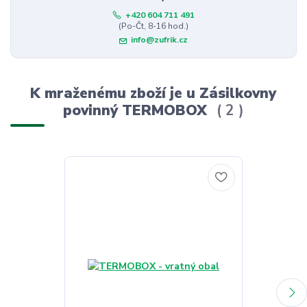
+420 604 711 491
(Po-Čt, 8-16 hod.)
info@zufrik.cz
K mraženému zboží je u Zásilkovny
povinný TERMOBOX
2