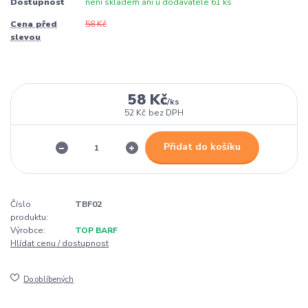
Dostupnost
není skladem ani u dodavatele 61 ks
Cena před
58 Kč
slevou
58 Kč
/
ks
52 Kč
bez DPH
Přidat do košíku
Číslo
TBF02
produktu:
Výrobce:
TOP BARF
Hlídat cenu / dostupnost
Do oblíbených