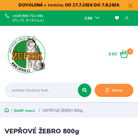
DOVOLENÁ
v termínu
OD 27.7.2026 DO 7.8.2026
.
+420 604 711 491
CZK
(Po-Čt, 8-16 hod.)
0
0 Kč
Menu
BARF maso
VEPŘOVÉ ŽEBRO 800g
VEPŘOVÉ ŽEBRO 800g