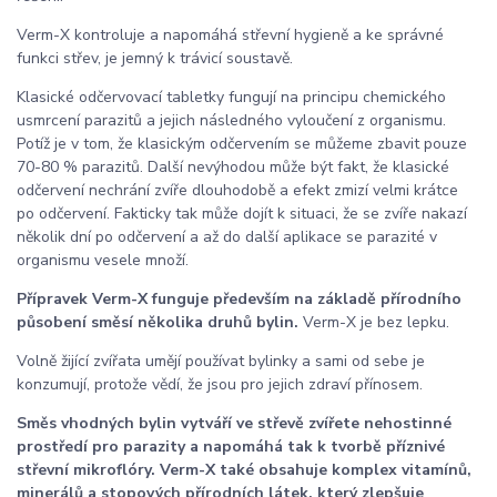
Verm-X kontroluje a napomáhá střevní hygieně a ke správné
funkci střev, je jemný k trávicí soustavě.
Klasické odčervovací tabletky fungují na principu chemického
usmrcení parazitů a jejich následného vyloučení z organismu.
Potíž je v tom, že klasickým odčervením se můžeme zbavit pouze
70-80 % parazitů. Další nevýhodou může být fakt, že klasické
odčervení nechrání zvíře dlouhodobě a efekt zmizí velmi krátce
po odčervení. Fakticky tak může dojít k situaci, že se zvíře nakazí
několik dní po odčervení a až do další aplikace se parazité v
organismu vesele množí.
Přípravek Verm-X funguje především na základě přírodního
působení směsí několika druhů bylin.
Verm-X je bez lepku.
Volně žijící zvířata umějí používat bylinky a sami od sebe je
konzumují, protože vědí, že jsou pro jejich zdraví přínosem.
Směs vhodných bylin vytváří ve střevě zvířete nehostinné
prostředí pro parazity a napomáhá tak k tvorbě příznivé
střevní mikroflóry. Verm-X také obsahuje komplex vitamínů,
minerálů a stopových přírodních látek, který zlepšuje