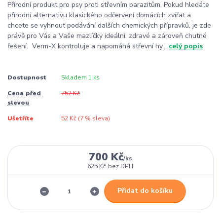
Přírodní produkt pro psy proti střevním parazitům. Pokud hledáte
přírodní alternativu klasického odčervení domácích zvířat a
chcete se vyhnout podávání dalších chemických přípravků, je zde
právě pro Vás a Vaše mazlíčky ideální, zdravé a zároveň chutné
řešení. Verm-X kontroluje a napomáhá střevní hy...
celý popis
Dostupnost
Skladem 1 ks
Cena před
752 Kč
slevou
Ušetříte
52 Kč (
7
% sleva)
700 Kč
/
ks
625 Kč
bez DPH
Přidat do košíku