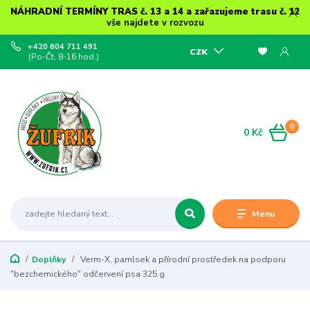
NÁHRADNÍ TERMÍNY TRAS č. 13 a 14 a zařazujeme trasu č. 12
vše najdete v rozvozu
+420 604 711 491
CZK
(Po-Čt, 8-16 hod.)
0
0 Kč
Menu
Doplňky
Verm-X, pamlsek a přírodní prostředek na podporu
"bezchemického" odčervení psa 325 g