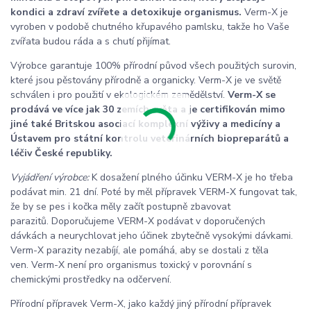
kondici a zdraví zvířete a detoxikuje organismus.
Verm-X je
vyroben v podobě chutného křupavého pamlsku, takže ho Vaše
zvířata budou ráda a s chutí přijímat.
Výrobce garantuje 100% přírodní původ všech použitých surovin,
které jsou pěstovány přírodně a organicky. Verm-X je ve světě
schválen i pro použití v ekologickém zemědělství.
Verm-X se
prodává ve více jak 30 zemích světa a je certifikován mimo
jiné také Britskou asociací komplexní výživy a medicíny a
Ústavem pro státní kontrolu veterinárních biopreparátů a
léčiv České republiky.
Vyjádření výrobce:
K dosažení plného účinku VERM-X je ho třeba
podávat min. 21 dní. Poté by měl přípravek VERM-X fungovat tak,
že by se pes i kočka měly začít postupně zbavovat
parazitů. Doporučujeme VERM-X podávat v doporučených
dávkách a neurychlovat jeho účinek zbytečně vysokými dávkami.
Verm-X parazity nezabíjí, ale pomáhá, aby se dostali z těla
ven. Verm-X není pro organismus toxický v porovnání s
chemickými prostředky na odčervení.
Přírodní přípravek Verm-X, jako každý jiný přírodní přípravek