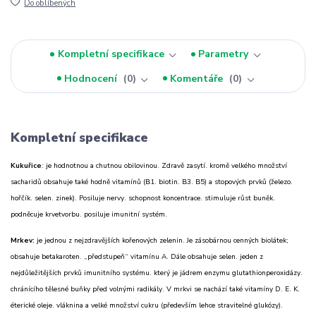
Do oblíbených
Kompletní specifikace
Parametry
Hodnocení
0
Komentáře
0
Kompletní specifikace
Kukuřice
: je hodnotnou a chutnou obilovinou. Zdravě zasytí. kromě velkého množství
sacharidů obsahuje také hodně vitamínů (B1. biotin. B3. B5) a stopových prvků (železo.
hořčík. selen. zinek). Posiluje nervy. schopnost koncentrace. stimuluje růst buněk.
podněcuje krvetvorbu. posiluje imunitní systém.
Mrkev:
je jednou z nejzdravějších kořenových zelenin. Je zásobárnou cenných biolátek;
obsahuje betakaroten. „předstupeň“ vitamínu A. Dále obsahuje selen. jeden z
nejdůležitějších prvků imunitního systému. který je jádrem enzymu glutathionperoxidázy.
chránícího tělesné buňky před volnými radikály. V mrkvi se nachází také vitamíny D. E. K.
éterické oleje. vláknina a velké množství cukru (především lehce stravitelné glukózy).