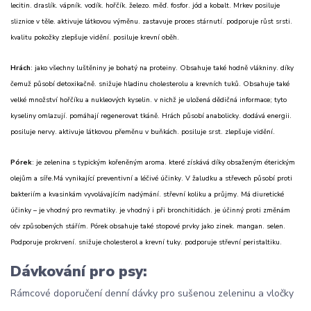
lecitin. draslík. vápník. vodík. hořčík. železo. měď. fosfor. jód a kobalt. Mrkev posiluje
sliznice v těle. aktivuje látkovou výměnu. zastavuje proces stárnutí. podporuje růst srsti.
kvalitu pokožky zlepšuje vidění. posiluje krevní oběh.
Hrách
: jako všechny luštěniny je bohatý na proteiny. Obsahuje také hodně vlákniny. díky
čemuž působí detoxikačně. snižuje hladinu cholesterolu a krevních tuků. Obsahuje také
velké množství hořčíku a nukleových kyselin. v nichž je uložená dědičná informace; tyto
kyseliny omlazují. pomáhají regenerovat tkáně. Hrách působí anabolicky. dodává energii.
posiluje nervy. aktivuje látkovou přeměnu v buňkách. posiluje srst. zlepšuje vidění.
Pórek
: je zelenina s typickým kořeněným aroma. které získává díky obsaženým éterickým
olejům a síře.Má vynikající preventivní a léčivé účinky. V žaludku a střevech působí proti
bakteriím a kvasinkám vyvolávajícím nadýmání. střevní koliku a průjmy. Má diuretické
účinky – je vhodný pro revmatiky. je vhodný i při bronchitidách. je účinný proti změnám
cév způsobených stářím. Pórek obsahuje také stopové prvky jako zinek. mangan. selen.
Podporuje prokrvení. snižuje cholesterol a krevní tuky. podporuje střevní peristaltiku.
Dávkování pro psy:
Rámcové doporučení denní dávky pro sušenou zeleninu a vločky