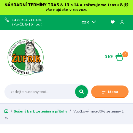
NÁHRADNÍ TERMÍNY TRAS č. 13 a 14 a zařazujeme trasu č. 12
vše najdete v rozvozu
+420 604 711 491
CZK
(Po-Čt, 8-16 hod.)
0
0 Kč
Menu
Sušený barf, zelenina a přílohy
Vločkový mix+30% zeleniny 1
kg