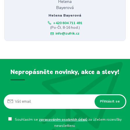
Helena Bayerová
+420 604 711 491
(Po-Čt, 8-16 hod.)
info@zufrik.cz
Nepropásněte novinky, akce a slevy!
Přihlásit se
Souhlasím se
zpracováním osobních údajů
za účelem rozesílky
newsletteru.