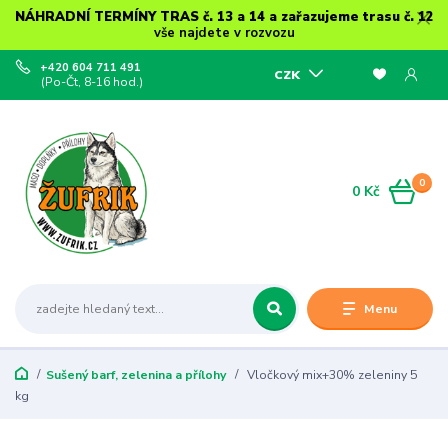
NÁHRADNÍ TERMÍNY TRAS č. 13 a 14 a zařazujeme trasu č. 12
vše najdete v rozvozu
+420 604 711 491
CZK
(Po-Čt, 8-16 hod.)
0
0 Kč
Menu
Sušený barf, zelenina a přílohy
Vločkový mix+30% zeleniny 5
kg