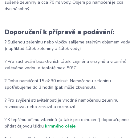
sušené zeleniny a cca 70 ml vody. Objem po namočení je cca
dvojnásobný.
Doporučení k přípravě a podávání:
? Sušenou zeleninu nebo vločky zalijeme stejným objemem vody
(například šálek zeleniny a šálek vody).
? Pro zachování bioaktivních látek. zejména enzymů a vitamínů
zaléváme vodou o teplotě max. 50°C.
? Doba namáčení 15 až 30 minut. Namočenou zeleninu
spotřebujeme do 3 hodin (pak může zkysnout).
? Pro zvýšení stravitelnosti je vhodné namočenou zeleninu
rozmixovat nebo zmrazit a rozmrazit.
? K lepšímu příjmu vitamínů (a také pro ochucení) doporučujeme
přidat čajovou lžičku
krmného oleje