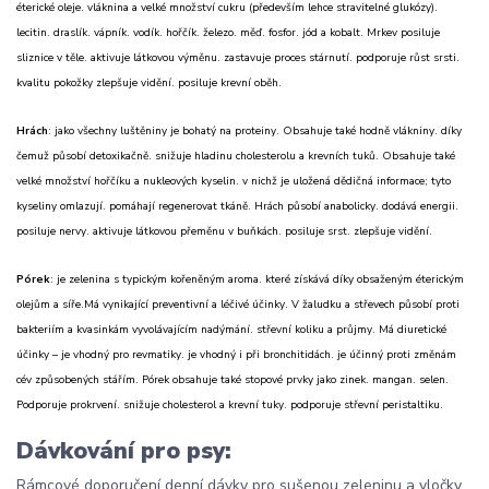
éterické oleje. vláknina a velké množství cukru (především lehce stravitelné glukózy).
lecitin. draslík. vápník. vodík. hořčík. železo. měď. fosfor. jód a kobalt. Mrkev posiluje
sliznice v těle. aktivuje látkovou výměnu. zastavuje proces stárnutí. podporuje růst srsti.
kvalitu pokožky zlepšuje vidění. posiluje krevní oběh.
Hrách
: jako všechny luštěniny je bohatý na proteiny. Obsahuje také hodně vlákniny. díky
čemuž působí detoxikačně. snižuje hladinu cholesterolu a krevních tuků. Obsahuje také
velké množství hořčíku a nukleových kyselin. v nichž je uložená dědičná informace; tyto
kyseliny omlazují. pomáhají regenerovat tkáně. Hrách působí anabolicky. dodává energii.
posiluje nervy. aktivuje látkovou přeměnu v buňkách. posiluje srst. zlepšuje vidění.
Pórek
: je zelenina s typickým kořeněným aroma. které získává díky obsaženým éterickým
olejům a síře.Má vynikající preventivní a léčivé účinky. V žaludku a střevech působí proti
bakteriím a kvasinkám vyvolávajícím nadýmání. střevní koliku a průjmy. Má diuretické
účinky – je vhodný pro revmatiky. je vhodný i při bronchitidách. je účinný proti změnám
cév způsobených stářím. Pórek obsahuje také stopové prvky jako zinek. mangan. selen.
Podporuje prokrvení. snižuje cholesterol a krevní tuky. podporuje střevní peristaltiku.
Dávkování pro psy:
Rámcové doporučení denní dávky pro sušenou zeleninu a vločky