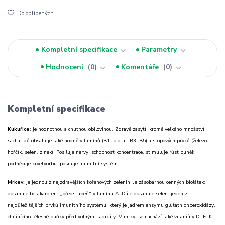
Do oblíbených
Kompletní specifikace
Parametry
Hodnocení
0
Komentáře
0
Kompletní specifikace
Kukuřice
: je hodnotnou a chutnou obilovinou. Zdravě zasytí. kromě velkého množství
sacharidů obsahuje také hodně vitamínů (B1. biotin. B3. B5) a stopových prvků (železo.
hořčík. selen. zinek). Posiluje nervy. schopnost koncentrace. stimuluje růst buněk.
podněcuje krvetvorbu. posiluje imunitní systém.
Mrkev:
je jednou z nejzdravějších kořenových zelenin. Je zásobárnou cenných biolátek;
obsahuje betakaroten. „předstupeň“ vitamínu A. Dále obsahuje selen. jeden z
nejdůležitějších prvků imunitního systému. který je jádrem enzymu glutathionperoxidázy.
chránícího tělesné buňky před volnými radikály. V mrkvi se nachází také vitamíny D. E. K.