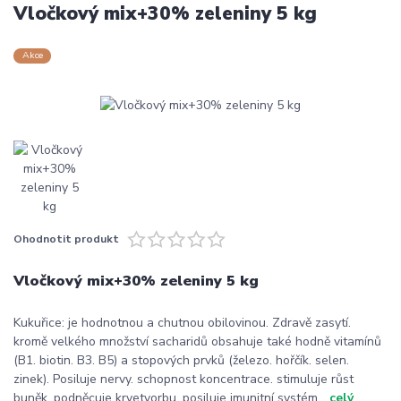
Vločkový mix+30% zeleniny 5 kg
Akce
Ohodnotit produkt
Vločkový mix+30% zeleniny 5 kg
Kukuřice: je hodnotnou a chutnou obilovinou. Zdravě zasytí.
kromě velkého množství sacharidů obsahuje také hodně vitamínů
(B1. biotin. B3. B5) a stopových prvků (železo. hořčík. selen.
zinek). Posiluje nervy. schopnost koncentrace. stimuluje růst
buněk. podněcuje krvetvorbu. posiluje imunitní systém...
celý