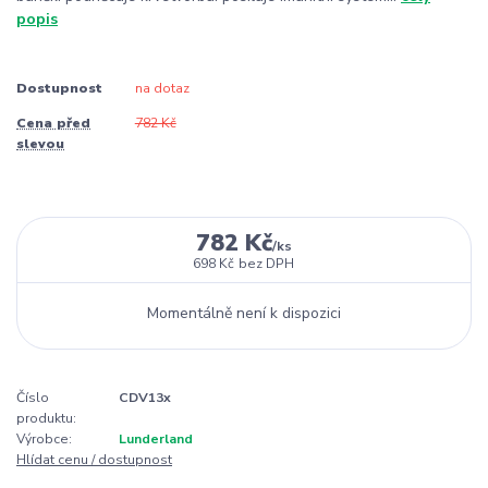
popis
Dostupnost
na dotaz
Cena před
782 Kč
slevou
782 Kč
/
ks
698 Kč
bez DPH
Momentálně není k dispozici
Číslo
CDV13x
produktu:
Výrobce:
Lunderland
Hlídat cenu / dostupnost