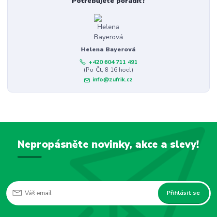
Potřebujete poradit?
Helena Bayerová
+420 604 711 491
(Po-Čt, 8-16 hod.)
info@zufrik.cz
Nepropásněte novinky, akce a slevy!
Přihlásit se