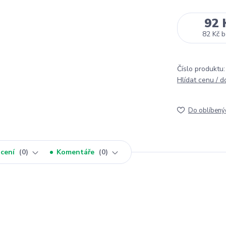
92 
82 Kč
b
Číslo produktu:
Hlídat cenu / 
Do oblíbený
cení
0
Komentáře
0