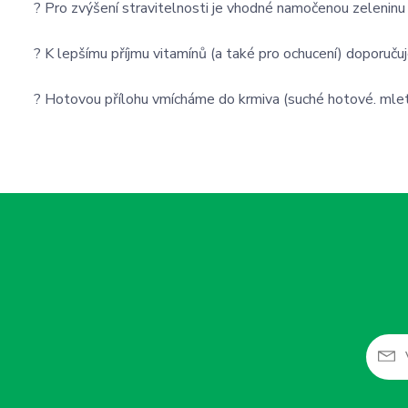
? Pro zvýšení stravitelnosti je vhodné namočenou zeleninu
? K lepšímu příjmu vitamínů (a také pro ochucení) doporuču
? Hotovou přílohu vmícháme do krmiva (suché hotové. mle