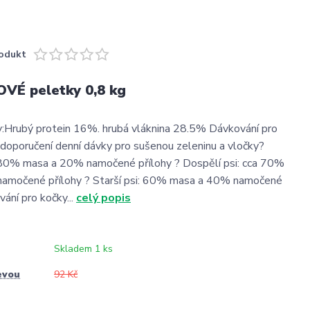
odukt
VÉ peletky 0,8 kg
y:Hrubý protein 16%. hrubá vláknina 28.5% Dávkování pro
oporučení denní dávky pro sušenou zeleninu a vločky?
 80% masa a 20% namočené přílohy ? Dospělí psi: cca 70%
amočené přílohy ? Starší psi: 60% masa a 40% namočené
ání pro kočky...
celý popis
Skladem 1 ks
evou
92 Kč