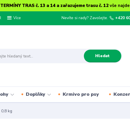
ERMÍNY TRAS č. 13 a 14 a zařazujeme trasu č. 12
vše najde
R
Nevíte si rady? Zavolejte.
+420 6
Více
Hledat
lohy
Doplňky
Krmivo pro psy
Konze
0,8 kg