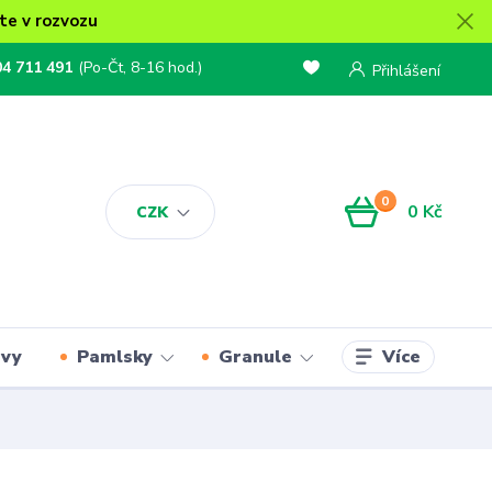
te v rozvozu
04 711 491
(Po-Čt, 8-16 hod.)
Přihlášení
0
0 Kč
CZK
Více
rvy
Pamlsky
Granule