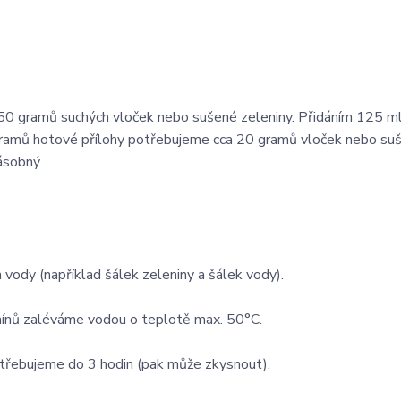
 50 gramů suchých vloček nebo sušené zeleniny. Přidáním 125 m
gramů hotové přílohy potřebujeme cca 20 gramů vloček nebo su
ásobný.
ody (například šálek zeleniny a šálek vody).
amínů zaléváme vodou o teplotě max. 50°C.
třebujeme do 3 hodin (pak může zkysnout).