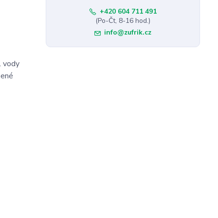
+420 604 711 491
(Po-Čt, 8-16 hod.)
info@zufrik.cz
l vody
šené