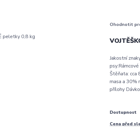
Ohodnotit pr
VOJTĚŠKO
Jakostní znak
psy:Rámcové d
Štěňata: cca
masa a 30% n
přílohy Dávkov
Dostupnost
Cena před sl