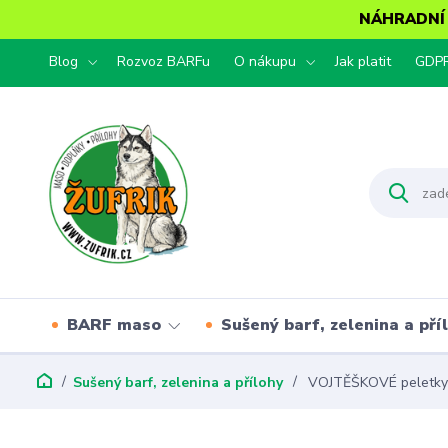
NÁHRADNÍ T
Blog
Rozvoz BARFu
O nákupu
Jak platit
GDP
BARF maso
Sušený barf, zelenina a pří
Sušený barf, zelenina a přílohy
VOJTĚŠKOVÉ peletky 