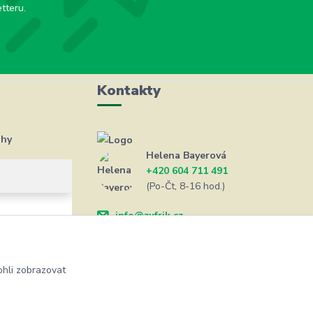
tteru.
Kontakty
ahy
Helena Bayerová
+420 604 711 491
(Po-Čt, 8-16 hod.)
info@zufrik.cz
hli zobrazovat