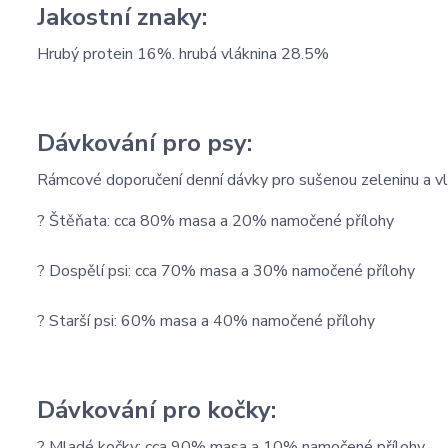
Jakostní znaky:
Hrubý protein 16%. hrubá vláknina 28.5%
Dávkování pro psy:
Rámcové doporučení denní dávky pro sušenou zeleninu a v
? Štěňata: cca 80% masa a 20% namočené přílohy
? Dospělí psi: cca 70% masa a 30% namočené přílohy
? Starší psi: 60% masa a 40% namočené přílohy
Dávkování pro kočky:
? Mladé kočky: cca 90% masa a 10% namočené přílohy