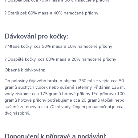
? Dospělí psi: cca 70% masa a 30% namočené přílohy
? Starší psi: 60% masa a 40% namočené přílohy
Dávkování pro kočky:
? Mladé kočky: cca 90% masa a 10% namočené přílohy
? Dospělé kočky: cca 80% masa a 20% namočené přílohy
Obecně k dávkování:
Do poloviny čajového hrnku o objemu 250 ml se vejde cca 50
gramů suchých vloček nebo sušené zeleniny. Přidáním 125 ml
vody získáme cca 175 gramů hotové přílohy. Pro přípravu 100
gramů hotové přílohy potřebujeme cca 20 gramů vloček nebo
sušené zeleniny a cca 70 ml vody. Objem po namočení je cca
dvojnásobný.
Doporučení k přípravě a podávání: