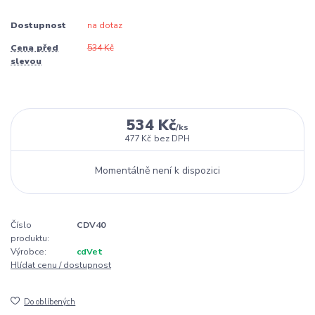
Dostupnost
na dotaz
Cena před
534 Kč
slevou
534 Kč
/
ks
477 Kč
bez DPH
Momentálně není k dispozici
Číslo
CDV40
produktu:
Výrobce:
cdVet
Hlídat cenu / dostupnost
Do oblíbených