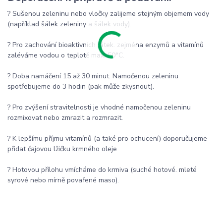
? Sušenou zeleninu nebo vločky zalijeme stejným objemem vody
(například šálek zeleniny a šálek vody).
? Pro zachování bioaktivních látek. zejména enzymů a vitamínů
zaléváme vodou o teplotě max. 50°C.
? Doba namáčení 15 až 30 minut. Namočenou zeleninu
spotřebujeme do 3 hodin (pak může zkysnout).
? Pro zvýšení stravitelnosti je vhodné namočenou zeleninu
rozmixovat nebo zmrazit a rozmrazit.
? K lepšímu příjmu vitamínů (a také pro ochucení) doporučujeme
přidat čajovou lžičku krmného oleje
? Hotovou přílohu vmícháme do krmiva (suché hotové. mleté
syrové nebo mírně povařené maso).