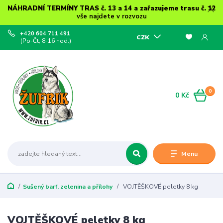
NÁHRADNÍ TERMÍNY TRAS č. 13 a 14 a zařazujeme trasu č. 12
vše najdete v rozvozu
+420 604 711 491
CZK
(Po-Čt, 8-16 hod.)
0
0 Kč
Menu
Sušený barf, zelenina a přílohy
VOJTĚŠKOVÉ peletky 8 kg
VOJTĚŠKOVÉ peletky 8 kg