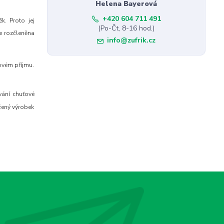
Helena Bayerová
+420 604 711 491
k. Proto jej
(Po-Čt, 8-16 hod.)
e rozčleněna
info@zufrik.cz
ovém příjmu.
vání chuťové
žený výrobek