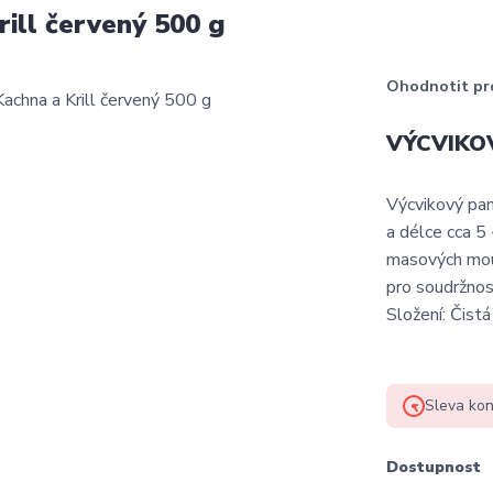
ll červený 500 g
Ohodnotit pr
VÝCVIKOV
Výcvikový pa
a délce cca 5 
masových mouč
pro soudržnos
Složení: Čistá
Sleva kon
Dostupnost