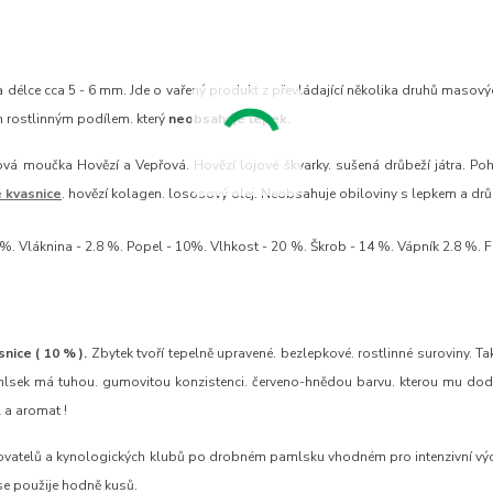
délce cca 5 - 6 mm. Jde o vařený produkt z převládající několika druhů masov
 rostlinným podílem. který
neobsahuje lepek.
vá moučka Hovězí a Vepřová. Hovězí lojové škvarky. sušená drůbeží játra. Poh
 kvasnice
. hovězí kolagen. lososový olej. Neobsahuje obiloviny s lepkem a dr
%. Vláknina - 2.8 %. Popel - 10%. Vlhkost - 20 %. Škrob - 14 %. Vápník 2.8 %. 
nice ( 10 % ).
Zbytek tvoří tepelně upravené. bezlepkové. rostlinné suroviny. Ta
ek má tuhou. gumovitou konzistenci. červeno-hnědou barvu. kterou mu dodá
 a aromat !
hovatelů a kynologických klubů po drobném pamlsku vhodném pro intenzivní výc
 se použije hodně kusů.