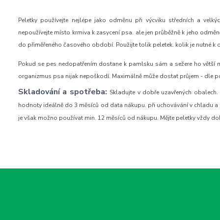
Peletky používejte nejlépe jako odměnu při výcviku středních a velký
nepoužívejte místo krmiva k zasycení psa. ale jen průběžně k jeho odmě
do přiměřeného časového období. Použijte tolik peletek. kolik je nutné k
Pokud se pes nedopatřením dostane k pamlsku sám a sežere ho větší množ
organizmus psa nijak nepoškodí. Maximálně může dostat průjem - dle p
Skladování a spotřeba:
Skladujte v dobře uzavřených obalech.
hodnoty ideálně do 3 měsíců od data nákupu. při uchovávání v chladu a 
je však možno používat min. 12 měsíců od nákupu. Mějte peletky vždy dob