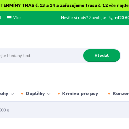
ERMÍNY TRAS č. 13 a 14 a zařazujeme trasu č. 12
vše najde
R
Nevíte si rady? Zavolejte.
+420 6
Více
Hledat
lohy
Doplňky
Krmivo pro psy
Konze
500 g