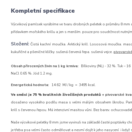
Kompletní specifikace
Výcvikový pamlsek vyrábíme ve tvaru drobných peletek o průměru 8 mm a 
přídavkem mořského krillu a jen s menším. pouze pro soudržnost nutným
Složení:
Čistá kachní moučka. Arktický krill. Lososová moučka. maso
kukuřičné a pšeničné klíčky. sušená červená řepa. sušená vejce.
pivovarské
Obsah přirozených živin na 1 kg krmiva:
Bílkoviny (NL) - 32 %. Tuk – 16 
NaCl 0.65 %. Jód 1.2 mg.
Energetická hodnota:
14.62 MJ / kg = 3495 kcal.
Ve směsi je 75 % kvalitních živočišných produktů
+ pivovarské kvas
dosaženo vysokého podílu masa s velmi málým obsahem škrobu. Pamls
krill s červenou řepou. Má intenzivní masitou vůni. Bez barev. ochucovadel
Naše výcvikové peletky 8 mm jsme vyvinuli na základě časté poptávky c
je třeba psa velmi často odměňovat a nesmí dojít k jeho nasycení. i když