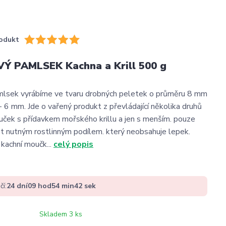
odukt
Ý PAMLSEK Kachna a Krill 500 g
mlsek vyrábíme ve tvaru drobných peletek o průměru 8 mm
- 6 mm. Jde o vařený produkt z převládající několika druhů
ek s přídavkem mořského krillu a jen s menším. pouze
t nutným rostlinným podílem. který neobsahuje lepek.
 kachní moučk...
celý popis
čí:
24
dní
09
hod
54
min
41
sek
Skladem 3 ks