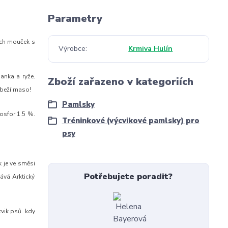
Parametry
ých mouček s
Výrobce
Krmiva Hulín
anka a ryže.
Zboží zařazeno v kategoriích
ůbeží maso!
Pamlsky
Fosfor 1.5 %.
Tréninkové (výcvikové pamlsky) pro
psy
k je ve směsi
Potřebujete poradit?
vá Arktický
vik psů. kdy