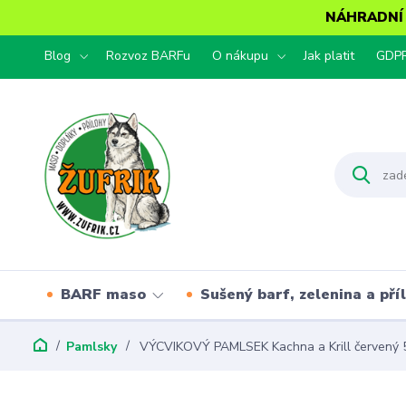
NÁHRADNÍ T
Blog
Rozvoz BARFu
O nákupu
Jak platit
GDP
BARF maso
Sušený barf, zelenina a pří
Pamlsky
VÝCVIKOVÝ PAMLSEK Kachna a Krill červený 