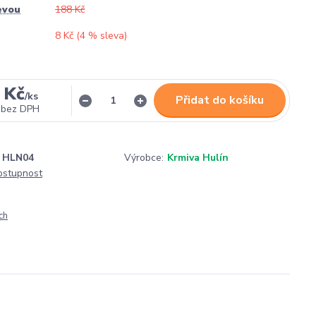
evou
188 Kč
8 Kč (
4
% sleva)
 Kč
/
ks
Přidat do košíku
bez DPH
HLN04
Výrobce:
Krmiva Hulín
dostupnost
ch