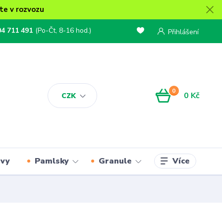
te v rozvozu
04 711 491
(Po-Čt, 8-16 hod.)
Přihlášení
0
0 Kč
CZK
Více
rvy
Pamlsky
Granule