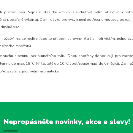
ch plemen psů. Nejde o klasické krmivo. ale chuťově velmi atraktivní doplně
ně za podařený výkon aj. Denní dávku pro výcvik není potřeba omezovat. pokud j
 odměně psa.
ství. nic se neděje. Jsou to přírodní suroviny. které ani při větším. jednoráz
ozřeného množství.
 v suchu a temnu. bez slunečního svitu. Dobu spotřeby doporučuji
pro zacho
temnu do max. 18 °C. Při teplotě do 10 °C spotřebujte max. do 6 měsíců. Zamra
ře uzavřené. jsou velmi aromatické.
Nepropásněte novinky, akce a slevy!