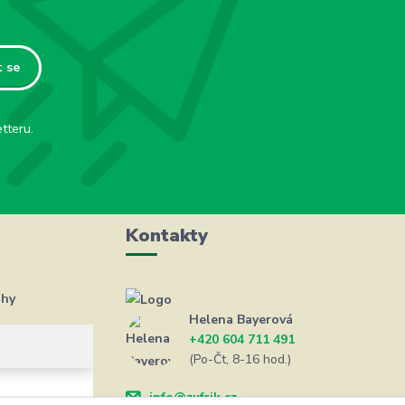
t se
tteru.
Kontakty
ahy
Helena Bayerová
+420 604 711 491
(Po-Čt, 8-16 hod.)
info@zufrik.cz