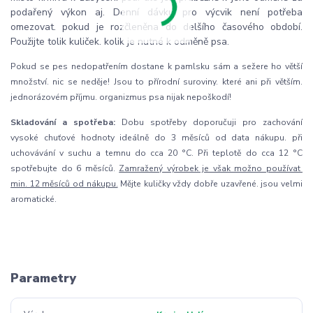
podařený výkon aj. Denní dávku pro výcvik není potřeba
omezovat. pokud je rozčleněna do delšího časového období.
Použijte tolik kuliček. kolik je nutné k odměně psa.
Pokud se pes nedopatřením dostane k pamlsku sám a sežere ho větší
množství. nic se neděje! Jsou to přírodní suroviny. které ani při větším.
jednorázovém příjmu. organizmus psa nijak nepoškodí!
Skladování a spotřeba:
Dobu spotřeby doporučuji pro zachování
vysoké chuťové hodnoty ideálně do 3 měsíců od data nákupu. při
uchovávání v suchu a temnu do cca 20 °C. Při teplotě do cca 12 °C
spotřebujte do 6 měsíců.
Zamražený výrobek je však možno používat
min. 12 měsíců od nákupu.
Mějte kuličky vždy dobře uzavřené. jsou velmi
aromatické.
Parametry