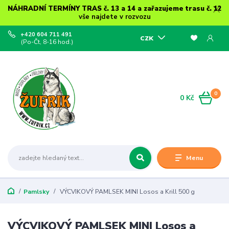
NÁHRADNÍ TERMÍNY TRAS č. 13 a 14 a zařazujeme trasu č. 12
vše najdete v rozvozu
+420 604 711 491
CZK
(Po-Čt, 8-16 hod.)
0
0 Kč
Menu
Pamlsky
VÝCVIKOVÝ PAMLSEK MINI Losos a Krill 500 g
VÝCVIKOVÝ PAMLSEK MINI Losos a