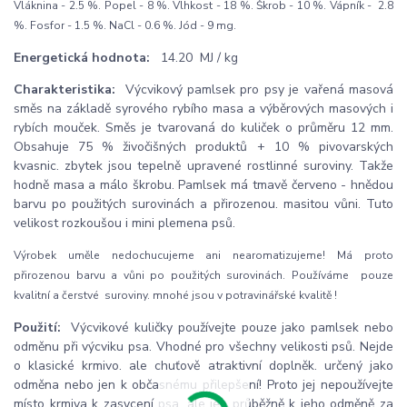
Vláknina - 2.5 %. Popel - 8 %. Vlhkost - 18 %. Škrob - 10 %. Vápník - 2.8
%. Fosfor - 1.5 %. NaCl - 0.6 %. Jód - 9 mg.
Energetická hodnota:
14.20 MJ / kg
Charakteristika:
Výcvikový pamlsek pro psy je vařená masová
směs na základě syrového rybího masa a výběrových masových i
rybích mouček. Směs je tvarovaná do kuliček o průměru 12 mm.
Obsahuje 75 % živočišných produktů + 10 % pivovarských
kvasnic. zbytek jsou tepelně upravené rostlinné suroviny. Takže
hodně masa a málo škrobu. Pamlsek má tmavě červeno - hnědou
barvu po použitých surovinách a přirozenou. masitou vůni. Tuto
velikost rozkoušou i mini plemena psů.
Výrobek uměle nedochucujeme ani nearomatizujeme! Má proto
přirozenou barvu a vůni po použitých surovinách. Používáme pouze
kvalitní a čerstvé suroviny. mnohé jsou v potravinářské kvalitě !
Použití:
Výcvikové kuličky používejte pouze jako pamlsek nebo
odměnu při výcviku psa. Vhodné pro všechny velikosti psů. Nejde
o klasické krmivo. ale chuťově atraktivní doplněk. určený jako
odměna nebo jen k občasnému přilepšení! Proto jej nepoužívejte
místo krmiva k zasycení psa. ale jen průběžně k jeho odměně za