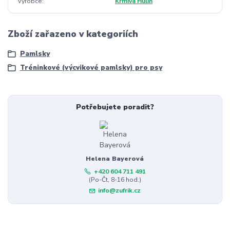
Výrobce
Krmiva Hulín
Zboží zařazeno v kategoriích
Pamlsky
Tréninkové (výcvikové pamlsky) pro psy
Potřebujete poradit?
Helena Bayerová
+420 604 711 491
(Po-Čt, 8-16 hod.)
info@zufrik.cz