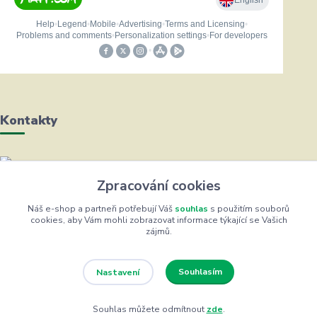
Kontakty
Helena Bayerová
Zpracování cookies
+420 604 711 491
(Po-Čt, 8-16 hod.)
Náš e-shop a partneři potřebují Váš
souhlas
s použitím souborů
cookies, aby Vám mohli zobrazovat informace týkající se Vašich
zájmů.
info@zufrik.cz
Souhlasím
Nastavení
Souhlas můžete odmítnout
zde
.
Eshop ŽUFRIK.cz © Copyright 2012 - 2026