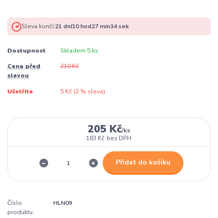
Sleva končí:
21
dní
10
hod
27
min
34
sek
Dostupnost
Skladem 5 ks
Cena před
210 Kč
slevou
Ušetříte
5 Kč (
2
% sleva)
205 Kč
/
ks
183 Kč
bez DPH
Přidat do košíku
Číslo
HLN09
produktu: