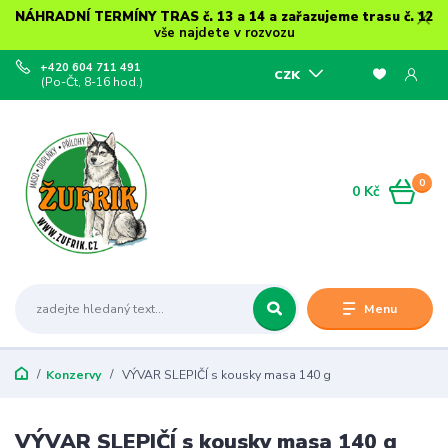
NÁHRADNÍ TERMÍNY TRAS č. 13 a 14 a zařazujeme trasu č. 12
vše najdete v rozvozu
+420 604 711 491
CZK
(Po-Čt, 8-16 hod.)
0
0 Kč
Menu
Konzervy
VÝVAR SLEPIČÍ s kousky masa 140 g
VÝVAR SLEPIČÍ s kousky masa 140 g