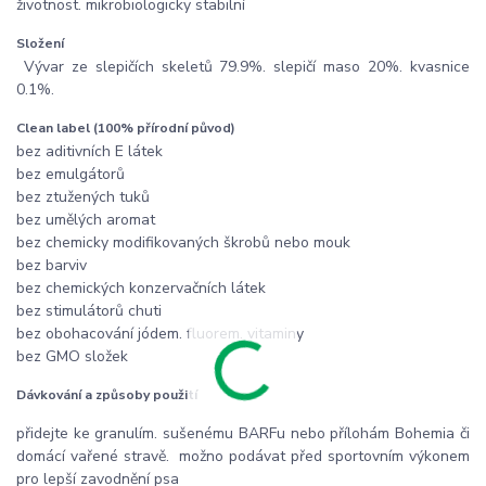
životnost. mikrobiologicky stabilní
Složení
Vývar ze slepičích skeletů 79.9%. slepičí maso 20%. kvasnice
0.1%.
Clean label (100% přírodní původ)
bez aditivních E látek
bez emulgátorů
bez ztužených tuků
bez umělých aromat
bez chemicky modifikovaných škrobů nebo mouk
bez barviv
bez chemických konzervačních látek
bez stimulátorů chuti
bez obohacování jódem. fluorem. vitaminy
bez GMO složek
Dávkování a způsoby použití
přidejte ke granulím. sušenému BARFu nebo přílohám Bohemia či
domácí vařené stravě. možno podávat před sportovním výkonem
pro lepší zavodnění psa