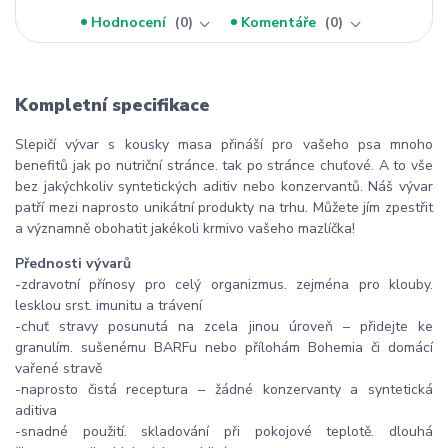
Hodnocení
0
Komentáře
0
Kompletní specifikace
Slepičí vývar s kousky masa přináší pro vašeho psa mnoho
benefitů jak po nutriční stránce. tak po stránce chuťové. A to vše
bez jakýchkoliv syntetických aditiv nebo konzervantů. Náš vývar
patří mezi naprosto unikátní produkty na trhu. Můžete jím zpestřit
a významně obohatit jakékoli krmivo vašeho mazlíčka!
Přednosti vývarů
-zdravotní přínosy pro celý organizmus. zejména pro klouby.
lesklou srst. imunitu a trávení
-chuť stravy posunutá na zcela jinou úroveň – přidejte ke
granulím. sušenému BARFu nebo přílohám Bohemia či domácí
vařené stravě
-naprosto čistá receptura – žádné konzervanty a syntetická
aditiva
-snadné použití. skladování při pokojové teplotě. dlouhá