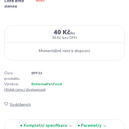
Cena před
40 Kč
slevou
40 Kč
/
ks
36 Kč
bez DPH
Momentálně není k dispozici
Číslo
BPF33
produktu:
Výrobce:
BohemiaPetFood
Hlídat cenu / dostupnost
Do oblíbených
Kompletní specifikace
Parametry