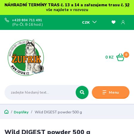
NÁHRADNÍ TERMÍNY TRAS č. 13 a 14 a zařazujeme trasu č. 12
vše najdete v rozvozu
+420 604 711 491
CZK
(Po-Čt, 8-16 hod.)
0
0 Kč
Menu
Doplňky
Wild DIGEST powder 500 g
Wild DIGEST powder 500 g