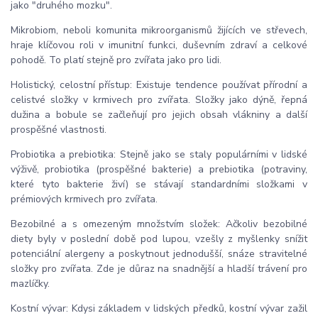
jako "druhého mozku".
Mikrobiom, neboli komunita mikroorganismů žijících ve střevech,
hraje klíčovou roli v imunitní funkci, duševním zdraví a celkové
pohodě. To platí stejně pro zvířata jako pro lidi.
Holistický, celostní přístup: Existuje tendence používat přírodní a
celistvé složky v krmivech pro zvířata. Složky jako dýně, řepná
dužina a bobule se začleňují pro jejich obsah vlákniny a další
prospěšné vlastnosti.
Probiotika a prebiotika: Stejně jako se staly populárními v lidské
výživě, probiotika (prospěšné bakterie) a prebiotika (potraviny,
které tyto bakterie živí) se stávají standardními složkami v
prémiových krmivech pro zvířata.
Bezobilné a s omezeným množstvím složek: Ačkoliv bezobilné
diety byly v poslední době pod lupou, vzešly z myšlenky snížit
potenciální alergeny a poskytnout jednodušší, snáze stravitelné
složky pro zvířata. Zde je důraz na snadnější a hladší trávení pro
mazlíčky.
Kostní vývar: Kdysi základem v lidských předků, kostní vývar zažil