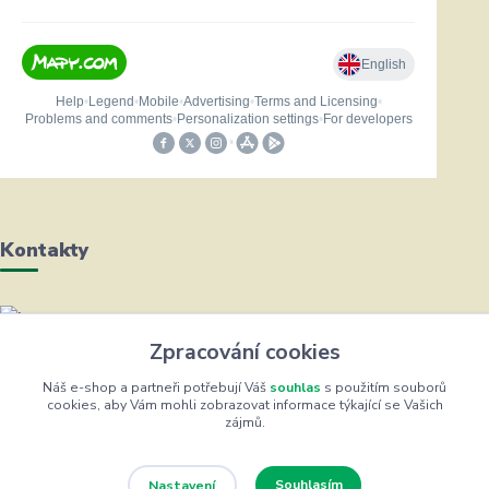
Kontakty
Helena Bayerová
Zpracování cookies
+420 604 711 491
(Po-Čt, 8-16 hod.)
Náš e-shop a partneři potřebují Váš
souhlas
s použitím souborů
cookies, aby Vám mohli zobrazovat informace týkající se Vašich
zájmů.
info@zufrik.cz
Souhlasím
Nastavení