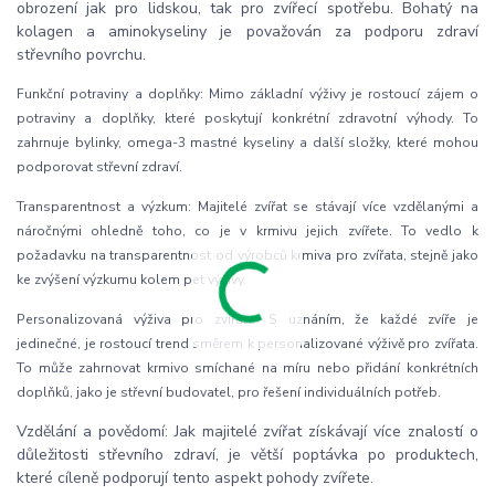
obrození jak pro lidskou, tak pro zvířecí spotřebu. Bohatý na
kolagen a aminokyseliny je považován za podporu zdraví
střevního povrchu.
Funkční potraviny a doplňky: Mimo základní výživy je rostoucí zájem o
potraviny a doplňky, které poskytují konkrétní zdravotní výhody. To
zahrnuje bylinky, omega-3 mastné kyseliny a další složky, které mohou
podporovat střevní zdraví.
Transparentnost a výzkum: Majitelé zvířat se stávají více vzdělanými a
náročnými ohledně toho, co je v krmivu jejich zvířete. To vedlo k
požadavku na transparentnost od výrobců krmiva pro zvířata, stejně jako
ke zvýšení výzkumu kolem pet výživy.
Personalizovaná výživa pro zvířata: S uznáním, že každé zvíře je
jedinečné, je rostoucí trend směrem k personalizované výživě pro zvířata.
To může zahrnovat krmivo smíchané na míru nebo přidání konkrétních
doplňků, jako je střevní budovatel, pro řešení individuálních potřeb.
Vzdělání a povědomí: Jak majitelé zvířat získávají více znalostí o
důležitosti střevního zdraví, je větší poptávka po produktech,
které cíleně podporují tento aspekt pohody zvířete.