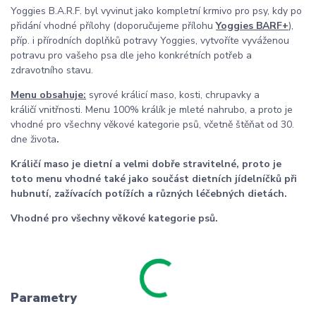
Yoggies B.A.R.F. byl vyvinut jako kompletní krmivo pro psy, kdy po
přidání vhodné přílohy (doporučujeme přílohu
Yoggies BARF+
),
příp. i přírodních doplňků potravy Yoggies, vytvoříte vyváženou
potravu pro vašeho psa dle jeho konkrétních potřeb a
zdravotního stavu.
Menu obsahuje:
syrové králicí maso, kosti, chrupavky a
králičí vnitřnosti. Menu 100% králík je mleté nahrubo, a proto je
vhodné pro všechny věkové kategorie psů, včetně štěňat od 30.
dne života
.
Králičí maso je dietní a velmi dobře stravitelné, proto je
toto menu vhodné také jako součást dietních jídelníčků při
hubnutí, zažívacích potížích a různých léčebných dietách.
Vhodné pro všechny věkové kategorie psů.
Parametry