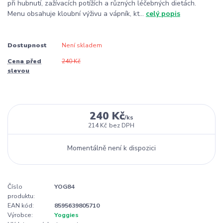
při hubnutí, zažívacích potížích a různých léčebných dietách.
Menu obsahuje kloubní výživu a vápník, kt...
celý popis
Dostupnost
Není skladem
Cena před
240 Kč
slevou
240 Kč
/
ks
214 Kč
bez DPH
Momentálně není k dispozici
Číslo
YOG84
produktu:
EAN kód:
8595639805710
Výrobce:
Yoggies