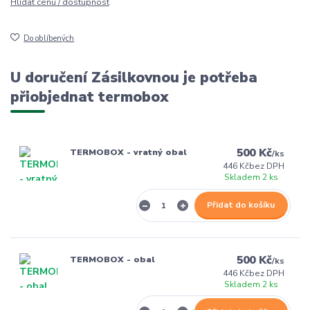
Hlídat cenu / dostupnost
Do oblíbených
U doručení Zásilkovnou je potřeba
přiobjednat termobox
500 Kč
TERMOBOX - vratný obal
/
ks
446 Kč
bez DPH
Skladem 2 ks
Přidat do košíku
500 Kč
TERMOBOX - obal
/
ks
446 Kč
bez DPH
Skladem 2 ks