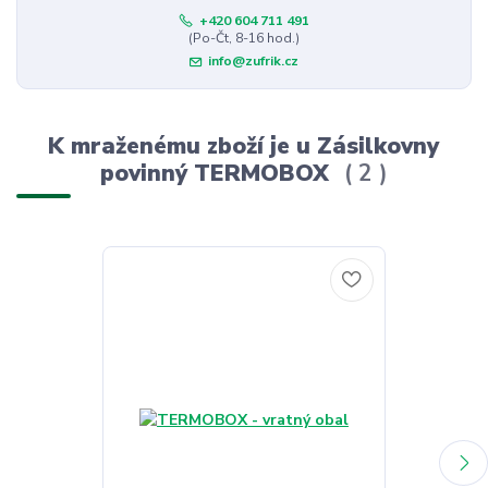
+420 604 711 491
(Po-Čt, 8-16 hod.)
info@zufrik.cz
K mraženému zboží je u Zásilkovny
povinný TERMOBOX
2