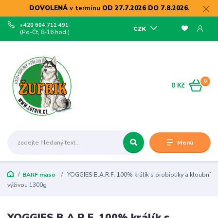
DOVOLENÁ
v termínu
OD 27.7.2026 DO 7.8.2026
.
+420 604 711 491
CZK
(Po-Čt, 8-16 hod.)
0
0 Kč
Menu
BARF maso
YOGGIES B.A.R.F. 100% králík s probiotiky a kloubní
výživou 1300g
YOGGIES B.A.R.F. 100% králík s