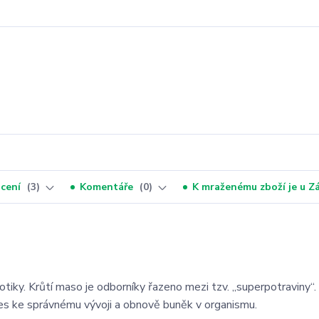
cení
3
Komentáře
0
K mraženému zboží je u 
tiky. Krůtí maso je odborníky řazeno mezi tzv. „superpotraviny“. 
pes ke správnému vývoji a obnově buněk v organismu.