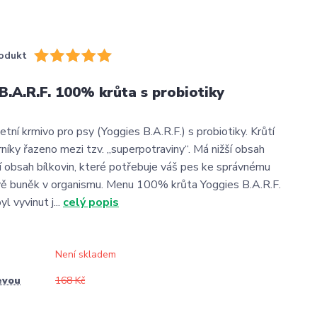
odukt
.A.R.F. 100% krůta s probiotiky
ní krmivo pro psy (Yoggies B.A.R.F.) s probiotiky. Krůtí
níky řazeno mezi tzv. „superpotraviny“. Má nižší obsah
ší obsah bílkovin, které potřebuje váš pes ke správnému
vě buněk v organismu. Menu 100% krůta Yoggies B.A.R.F.
 vyvinut j...
celý popis
Není skladem
evou
168 Kč