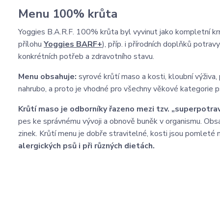
Menu 100% krůta
Yoggies B.A.R.F. 100% krůta byl vyvinut jako kompletní kr
přílohu
Yoggies BARF+
), příp. i přírodních doplňků potr
konkrétních potřeb a zdravotního stavu.
Menu obsahuje:
syrové krůtí maso a kosti, kloubní výživa
nahrubo, a proto je vhodné pro všechny věkové kategorie p
Krůtí maso je odborníky řazeno mezi tzv. „superpotrav
pes ke správnému vývoji a obnově buněk v organismu. Obsahu
zinek. Krůtí menu je dobře stravitelné, kosti jsou pomleté
alergických psů i při různých dietách.