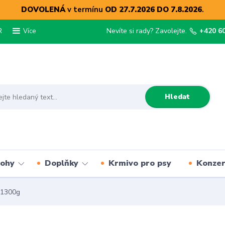
DOVOLENÁ
v termínu
OD 27.7.2026 DO 7.8.2026
.
R
Nevíte si rady? Zavolejte.
+420 6
Více
Hledat
lohy
Doplňky
Krmivo pro psy
Konze
 1300g