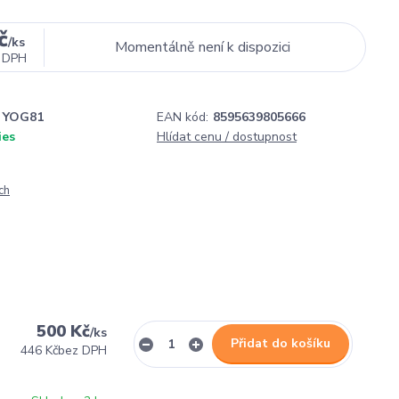
č
/
ks
Momentálně není k dispozici
 DPH
YOG81
EAN kód:
8595639805666
ies
Hlídat cenu / dostupnost
ch
500 Kč
/
ks
Přidat do košíku
446 Kč
bez DPH