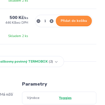
Skladem 2 ks
500 Kč
/
ks
Přidat do košíku
446 Kč
bez DPH
Skladem 2 ks
Zásilkovny povinný TERMOBOX
2
Parametry
Má nižší
Výrobce
Yoggies