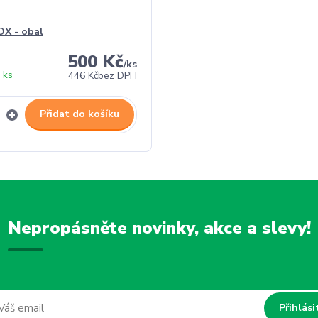
X - obal
500 Kč
/
ks
 ks
446 Kč
bez DPH
Přidat do košíku
Nepropásněte novinky, akce a slevy!
Přihlási