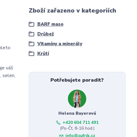
Zboží zařazeno v kategoriích
BARF maso
Drůbež
Vitamíny a minerály
mleto
Krůtí
uje váš
, selen,
Potřebujete poradit?
Helena Bayerová
+420 604 711 491
(Po-Čt, 8-16 hod.)
info@zufrik.cz