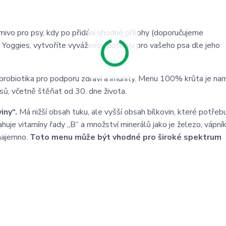
mivo pro psy, kdy po přidání vhodné přílohy (doporučujeme
avy Yoggies, vytvoříte vyváženou potravu pro vašeho psa dle jeho
, probiotika pro podporu zdraví a imunity. Menu 100% krůta je na
sů, včetně štěňat od 30. dne života.
iny“.
Má nižší obsah tuku, ale vyšší obsah bílkovin, které potřeb
je vitamíny řady „B“ a množství minerálů jako je železo, vápník
 najemno.
Toto menu
může být vhodné
pro široké spektrum