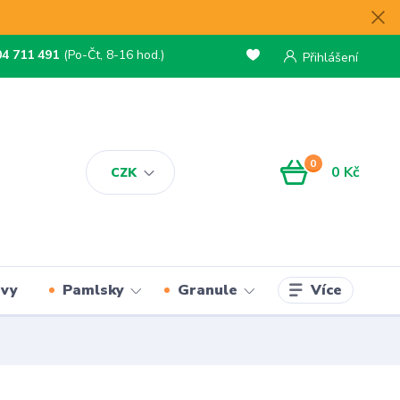
04 711 491
(Po-Čt, 8-16 hod.)
Přihlášení
0
0 Kč
CZK
Více
rvy
Pamlsky
Granule