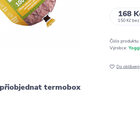
168 K
150 Kč
bez
Číslo produktu:
Výrobce:
Yogg
Do oblíbený
 přiobjednat termobox