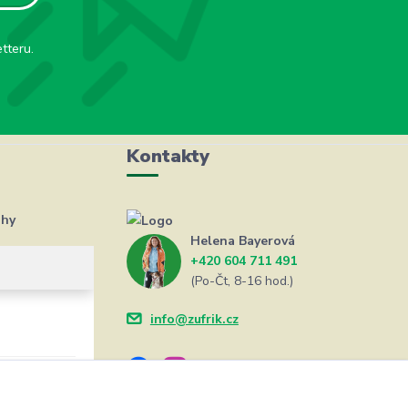
tteru.
Kontakty
ahy
Helena Bayerová
+420 604 711 491
(Po-Čt, 8-16 hod.)
info@zufrik.cz