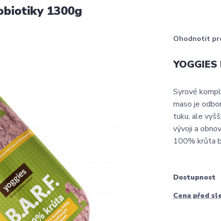
obiotiky 1300g
Ohodnotit pr
YOGGIES B
Syrové komplet
maso je odbor
tuku, ale vyš
vývoji a obno
100% krůta byl
Dostupnost
Cena před sl