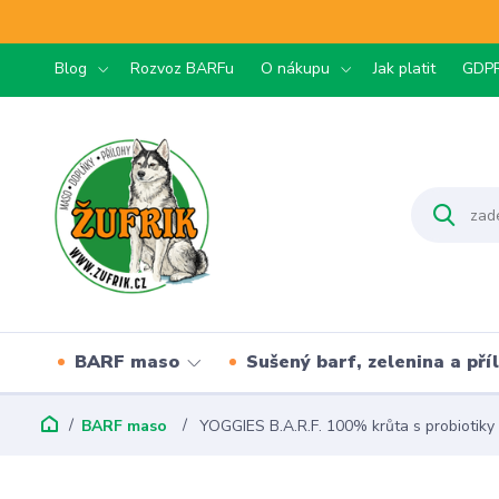
Blog
Rozvoz BARFu
O nákupu
Jak platit
GDP
BARF maso
Sušený barf, zelenina a pří
BARF maso
YOGGIES B.A.R.F. 100% krůta s probiotiky