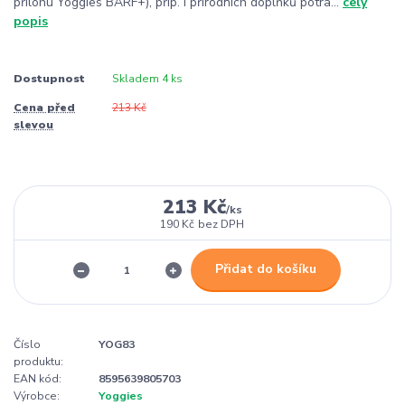
přílohu Yoggies BARF+), příp. i přírodních doplňků potra...
celý
popis
Dostupnost
Skladem 4 ks
Cena před
213 Kč
slevou
213 Kč
/
ks
190 Kč
bez DPH
Přidat do košíku
Číslo
YOG83
produktu:
EAN kód:
8595639805703
Výrobce:
Yoggies