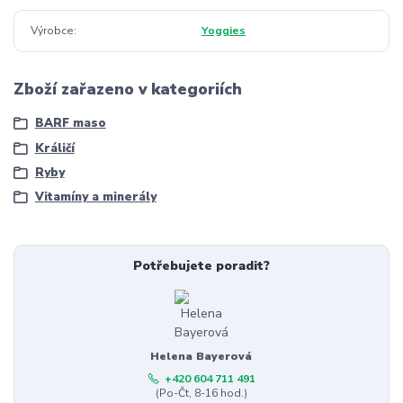
Výrobce
Yoggies
Zboží zařazeno v kategoriích
BARF maso
Králičí
Ryby
Vitamíny a minerály
Potřebujete poradit?
Helena Bayerová
+420 604 711 491
(Po-Čt, 8-16 hod.)