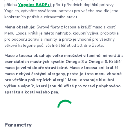
přílohu
Yoggies BARF+
), příp. i přírodních doplňků potravy
Yoggies, vytvoříte vyváženou potravu pro vašeho psa dle jeho
konkrétních potřeb a zdravotního stavu.
Menu obsahuje:
Syrové filety z lososa a králičí maso s kostí.
Menu Losos, králík je mleto nahrubo, kloubní výživa, probiotika
pro podporu zdraví a imunity, a proto je vhodné pro všechny
věkové kategorie psů, včetně štěňat od 30. dne života
.
Maso z lososa obsahuje velké množství vitamínů, minerálů a
esenciálních mastných kyselin Omega-3 a Omega-6. Králičí
maso je velmi dobře stravitelné. Maso z lososa ani králičí
maso nebývá častými alergeny, proto je toto menu vhodné
pro většinu psů trpících alergií. Menu obsahuje kloubní
výživu a vápník, které jsou důležité pro zdraví pohybového
aparátu a kosti vašeho psa.
Parametry