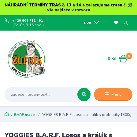
NÁHRADNÍ TERMÍNY TRAS č. 13 a 14 a zařazujeme trasu č. 12
vše najdete v rozvozu
+420 604 711 491
CZK
(Po-Čt, 8-16 hod.)
0
0 Kč
Menu
BARF maso
YOGGIES B.A.R.F. Losos a králík s probiotiky 1300g
YOGGIES B.A.R.F. Losos a králík s