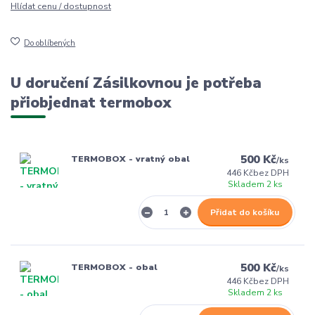
Hlídat cenu / dostupnost
Do oblíbených
U doručení Zásilkovnou je potřeba
přiobjednat termobox
500 Kč
TERMOBOX - vratný obal
/
ks
446 Kč
bez DPH
Skladem 2 ks
Přidat do košíku
500 Kč
TERMOBOX - obal
/
ks
446 Kč
bez DPH
Skladem 2 ks