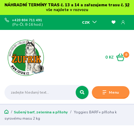
NÁHRADNÍ TERMÍNY TRAS č. 13 a 14 a zařazujeme trasu č. 12
vše najdete v rozvozu
+420 604 711 491
CZK
(Po-Čt, 8-16 hod.)
0
0 Kč
Menu
Sušený barf, zelenina a přílohy
Yoggies BARF+ příloha k
syrovému masu 2 kg