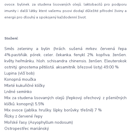
ovoce. bylinek. za studena lisovaných olejů. laktobacilů pro podporu
imunity i další látky. které vašemu psovi dodají důležité přírodní živiny a
energii pro dlouhý a spokojený každodenní život.
Složení:
Směs zeleniny a bylin (hrách. sušená mrkev. červená řepa
4%.pastiňák. pórek. celer. čekanka. fenykl 2%. kopřiva. ženšen.
květy heřmánku. hloh. schisandra chinensis. ženšen. Eleuterokok
ostnitý. ginostema pětilistá. aksamitník. březové listy) 49.00 %
Lupina (vlčí bob)
Konopná moučka
Mleté kukuřičné klíčky
Lněné semínko
Mix za studena lisovaných olejů (řepkový. ořechový. z pšeničných
klíčků. konopný) 5.5%
Mix ovoce (jablka. hrušky. šípky. borůvky. třešně) 7 %
Řízky z červené řepy
Mořské řasy (Asyophyllum nodosum)
Ostropestřec mariánský