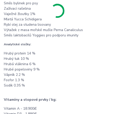
Směs bylinek pro psy
Zažívací rašelina
Vaječné žloutky 1%
Mletá Yucca Schidigera
Rybí olej za studena lisovaný
Výtažek z masa mořské mušle Perna Canaliculus
Směs laktobacilů Yoggies pro podporu imunity
Analytické složky:
Hrubý protein 14 %
Hrubý tuk 10 %
Hrubá vláknina 6 %
Hrubé popeloviny 9 %
Vápník 2.2 %
Fosfor 1.3 %
Sodík 0.35 %
Vitamíny a stopové prvky / kg:
Vitamin A - 18.900iE
Vitamin D3 - 1.890iE