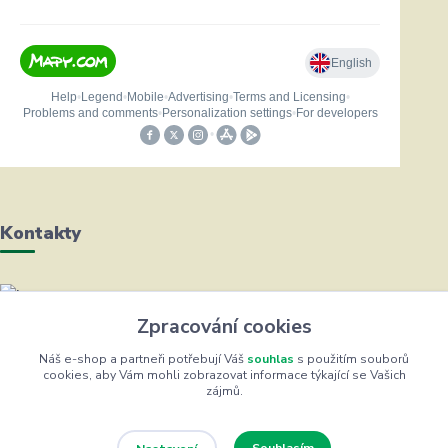
Kontakty
Helena Bayerová
Zpracování cookies
+420 604 711 491
(Po-Čt, 8-16 hod.)
Náš e-shop a partneři potřebují Váš
souhlas
s použitím souborů
cookies, aby Vám mohli zobrazovat informace týkající se Vašich
zájmů.
info@zufrik.cz