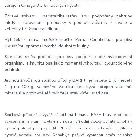
zdrojem Omega 3 a 6 mastných kyselin.
Zdravé trávení i peristaltika střev jsou podpořeny nahrubo
mletými surovinami. prebiotiky v podobě vlákniny z ovoce a
zeleniny i zažívací rašelinou.
Výtažek z masa mořské mušle Perna Canaliculus prospívá
kloubnímu aparátu i tvorbě kloubní tekutiny.
Speciální směs probiotik pro psy podporuje obranyschopnost
organismu a imunitu psa jak z momentálního. tak i dlouhodobého
pohledu.
Jedinou živočišnou složkou přílohy BARF+ je necelé 1 % (necelý
1 g na 100 g) vaječného žloutku. Ten bývá zdrojem vitamínů.
minerálů a pozitivně též ovlivňuje stav kůže i srsti psa.
Špičková. přírodní a vyvážená příloha k masu. BARF Plus je přírodní.
vyvážená a na vitamíny. vlákninu i další přírodní složky bohatá příloha k
syrové potravě pro psy. BARFPlus je jednou z nejzdravějších příloh k
syrové potravě pro psy. Obsahuje pečlivě vybranou směs zeleniny.