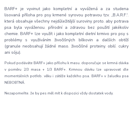
BARF+ je vyvinut jako kompletní a vyvážená a za studena
lisovaná příloha pro psy krmené syrovou potravou tzv. „B.A.R.F.“.
která obsahuje všechny nejdůležitější suroviny proto. aby potrava
psa byla vyváženou. přírodní a zdravou bez použití jakékoliv
chemie. BARF+ lze využít i jako kompletní dietní krmivo pro psy s
problémy s využíváním živočišných bílkovin a dalších obtíží
(granule neobsahují žádné maso. živočišné proteiny. obilí. cukry
ani sóju).
Pokud podáváte BARF+ jako přílohu k masu. doporučuje se krmná dávka
v poměru 2/3 masa + 1/3 BARF+. Krmnou dávku lze upravovat dle
momentálních potřeb. věku i zátěže každého psa. BARF+ v žaludku psa
NEBOBTNÁ.
Nezapomeňte. že by pes měl mít k dispozici vždy dostatek vody.