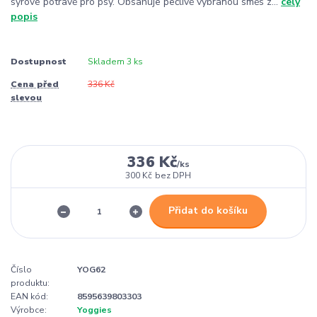
syrové potravě pro psy. Obsahuje pečlivě vybranou směs z...
celý
popis
Dostupnost
Skladem 3 ks
Cena před
336 Kč
slevou
336 Kč
/
ks
300 Kč
bez DPH
Přidat do košíku
Číslo
YOG62
produktu:
EAN kód:
8595639803303
Výrobce:
Yoggies