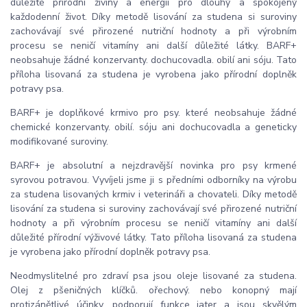
důležité přírodní živiny a energii pro dlouhý a spokojený
každodenní život. Díky metodě lisování za studena si suroviny
zachovávají své přirozené nutriční hodnoty a při výrobním
procesu se neničí vitamíny ani další důležité látky. BARF+
neobsahuje žádné konzervanty. dochucovadla. obilí ani sóju. Tato
příloha lisovaná za studena je vyrobena jako přírodní doplněk
potravy psa.
BARF+ je doplňkové krmivo pro psy. které neobsahuje žádné
chemické konzervanty. obilí. sóju ani dochucovadla a geneticky
modifikované suroviny.
BARF+ je absolutní a nejzdravější novinka pro psy krmené
syrovou potravou. Vyvíjeli jsme ji s předními odborníky na výrobu
za studena lisovaných krmiv i veterináři a chovateli. Díky metodě
lisování za studena si suroviny zachovávají své přirozené nutriční
hodnoty a při výrobním procesu se neničí vitamíny ani další
důležité přírodní výživové látky. Tato příloha lisovaná za studena
je vyrobena jako přírodní doplněk potravy psa.
Neodmyslitelné pro zdraví psa jsou oleje lisované za studena.
Olej z pšeničných klíčků. ořechový. nebo konopný mají
protizánětlivé účinky. podporují funkce jater a jsou skvělým