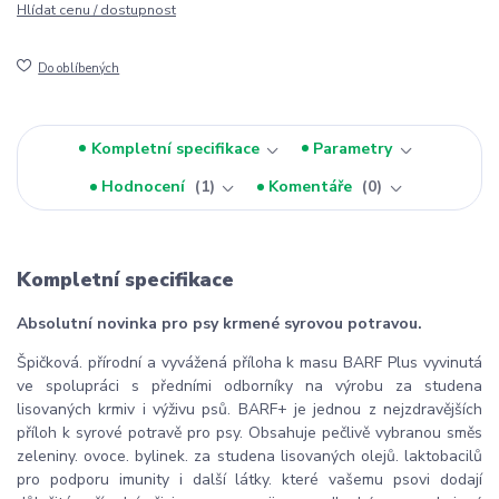
Hlídat cenu / dostupnost
Do oblíbených
Kompletní specifikace
Parametry
Hodnocení
1
Komentáře
0
Kompletní specifikace
Absolutní novinka pro psy krmené syrovou potravou.
Špičková. přírodní a vyvážená příloha k masu BARF Plus vyvinutá
ve spolupráci s předními odborníky na výrobu za studena
lisovaných krmiv i výživu psů. BARF+ je jednou z nejzdravějších
příloh k syrové potravě pro psy. Obsahuje pečlivě vybranou směs
zeleniny. ovoce. bylinek. za studena lisovaných olejů. laktobacilů
pro podporu imunity i další látky. které vašemu psovi dodají