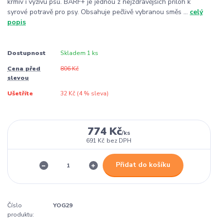
krmiv i výživu psů. BARF+ je jednou z nejzdravějších příloh k
syrové potravě pro psy. Obsahuje pečlivě vybranou směs ...
celý
popis
Dostupnost
Skladem 1 ks
Cena před
806 Kč
slevou
Ušetříte
32 Kč (
4
% sleva)
774 Kč
/
ks
691 Kč
bez DPH
Přidat do košíku
Číslo
YOG29
produktu: