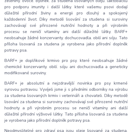
zeleniny. ovoce. bylinek. za studena lisovaných olejů. laktobacilů
pro podporu imunity i další látky. které vašemu psovi dodají
důležité přírodní živiny a energii pro dlouhý a spokojený
každodenní život. Díky metodě lisování za studena si suroviny
zachovávají své přirozené nutriční hodnoty a při výrobním
procesu se neničí vitamíny ani další důležité látky. BARF+
neobsahuje žádné konzervanty. dochucovadla. obilí ani sóju. Tato
příloha lisovaná za studena je vyrobena jako přírodní doplněk
potravy psa.
BARF+ je doplňkové krmivo pro psy. které neobsahuje žádné
chemické konzervanty. obilí. sóju ani dochucovadla a geneticky
modifikované suroviny.
BARF+ je absolutní a nejzdravější novinka pro psy krmené
syrovou potravou. Vyvíjeli jsme ji s předními odborníky na výrobu
za studena lisovaných krmiv i veterináři a chovateli. Díky metodě
lisování za studena si suroviny zachovávají své přirozené nutriční
hodnoty a při výrobním procesu se neničí vitamíny ani další
důležité přírodní výživové látky. Tato příloha lisovaná za studena
je vyrobena jako přírodní doplněk potravy psa.
Neodmyslitelné pro zdraví psa jsou oleje lisované za studena.