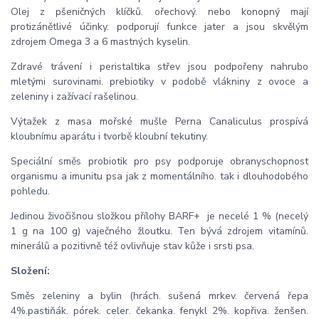
Olej z pšeničných klíčků. ořechový. nebo konopný mají
protizánětlivé účinky. podporují funkce jater a jsou skvělým
zdrojem Omega 3 a 6 mastných kyselin.
Zdravé trávení i peristaltika střev jsou podpořeny nahrubo
mletými surovinami. prebiotiky v podobě vlákniny z ovoce a
zeleniny i zažívací rašelinou.
Výtažek z masa mořské mušle Perna Canaliculus prospívá
kloubnímu aparátu i tvorbě kloubní tekutiny.
Speciální směs probiotik pro psy podporuje obranyschopnost
organismu a imunitu psa jak z momentálního. tak i dlouhodobého
pohledu.
Jedinou živočišnou složkou přílohy BARF+ je necelé 1 % (necelý
1 g na 100 g) vaječného žloutku. Ten bývá zdrojem vitamínů.
minerálů a pozitivně též ovlivňuje stav kůže i srsti psa.
Složení:
Směs zeleniny a bylin (hrách. sušená mrkev. červená řepa
4%.pastiňák. pórek. celer. čekanka. fenykl 2%. kopřiva. ženšen.