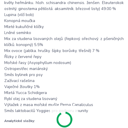
květy heřmánku. hloh. schisandra chinensis. ženšen. Eleuterokok
ostnitý. ginostema pětilistá. aksamitník. březové listy) 49.00 %
Lupina (vlčí bob)
Konopná moučka
Mleté kukuřičné klíčky
Lněné semínko
Mix za studena lisovaných olejů (řepkový. ořechový. z pšeničných
klíčků. konopný) 5.5%
Mix ovoce (jablka. hrušky. šípky. borůvky. třešně) 7 %
Řízky z červené řepy
Mořské řasy (Asyophyllum nodosum)
Ostropestřec mariánský
Směs bylinek pro psy
Zažívací rašelina
Vaječné žloutky 1%
Mletá Yucca Schidigera
Rybí olej za studena lisovaný
Výtažek z masa mořské mušle Perna Canaliculus
Směs laktobacilů Yoggies pro podporu imunity
Analytické složky: