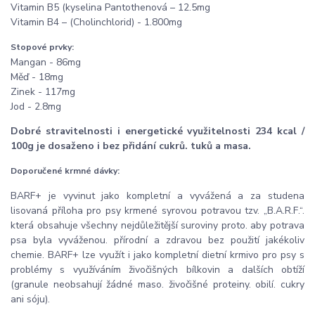
Vitamin B5 (kyselina Pantothenová – 12.5mg
Vitamin B4 – (Cholinchlorid) - 1.800mg
Stopové prvky:
Mangan - 86mg
Měď - 18mg
Zinek - 117mg
Jod - 2.8mg
Dobré stravitelnosti i energetické využitelnosti 234 kcal /
100g je dosaženo i bez přidání cukrů. tuků a masa.
Doporučené krmné dávky:
BARF+ je vyvinut jako kompletní a vyvážená a za studena
lisovaná příloha pro psy krmené syrovou potravou tzv. „B.A.R.F.“.
která obsahuje všechny nejdůležitější suroviny proto. aby potrava
psa byla vyváženou. přírodní a zdravou bez použití jakékoliv
chemie. BARF+ lze využít i jako kompletní dietní krmivo pro psy s
problémy s využíváním živočišných bílkovin a dalších obtíží
(granule neobsahují žádné maso. živočišné proteiny. obilí. cukry
ani sóju).