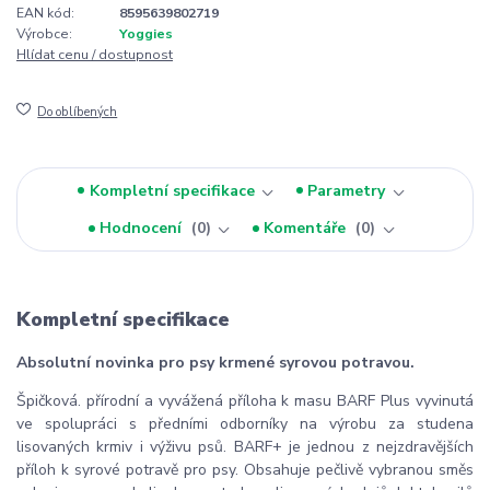
EAN kód:
8595639802719
Výrobce:
Yoggies
Hlídat cenu / dostupnost
Do oblíbených
Kompletní specifikace
Parametry
Hodnocení
0
Komentáře
0
Kompletní specifikace
Absolutní novinka pro psy krmené syrovou potravou.
Špičková. přírodní a vyvážená příloha k masu BARF Plus vyvinutá
ve spolupráci s předními odborníky na výrobu za studena
lisovaných krmiv i výživu psů. BARF+ je jednou z nejzdravějších
příloh k syrové potravě pro psy. Obsahuje pečlivě vybranou směs