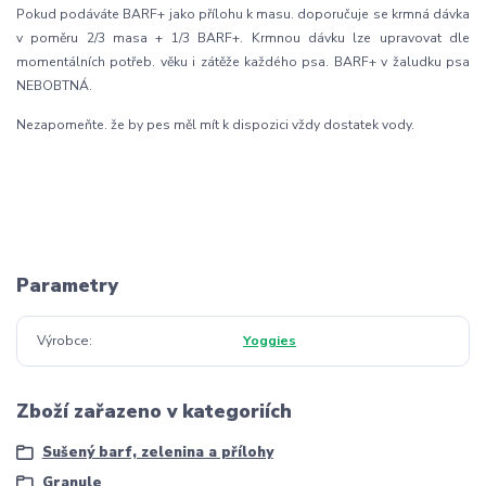
Pokud podáváte BARF+ jako přílohu k masu. doporučuje se krmná dávka
v poměru 2/3 masa + 1/3 BARF+. Krmnou dávku lze upravovat dle
momentálních potřeb. věku i zátěže každého psa. BARF+ v žaludku psa
NEBOBTNÁ.
Nezapomeňte. že by pes měl mít k dispozici vždy dostatek vody.
Parametry
Výrobce
Yoggies
Zboží zařazeno v kategoriích
Sušený barf, zelenina a přílohy
Granule