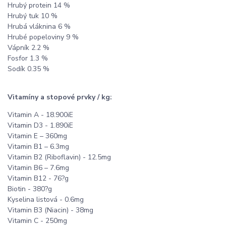
Hrubý protein 14 %
Hrubý tuk 10 %
Hrubá vláknina 6 %
Hrubé popeloviny 9 %
Vápník 2.2 %
Fosfor 1.3 %
Sodík 0.35 %
Vitamíny a stopové prvky / kg:
Vitamin A - 18.900iE
Vitamin D3 - 1.890iE
Vitamin E – 360mg
Vitamin B1 – 6.3mg
Vitamin B2 (Riboflavin) - 12.5mg
Vitamin B6 – 7.6mg
Vitamin B12 - 76?g
Biotin - 380?g
Kyselina listová - 0.6mg
Vitamin B3 (Niacin) - 38mg
Vitamin C - 250mg