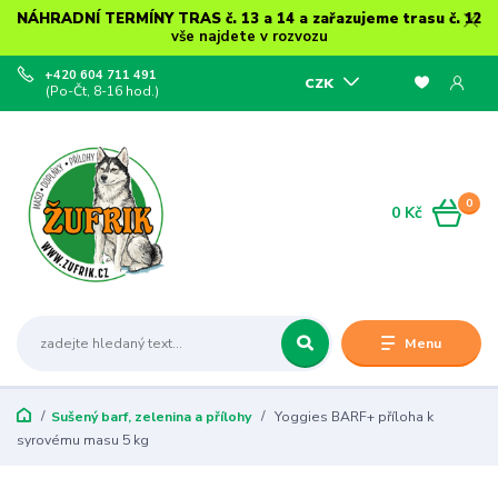
NÁHRADNÍ TERMÍNY TRAS č. 13 a 14 a zařazujeme trasu č. 12
vše najdete v rozvozu
+420 604 711 491
CZK
(Po-Čt, 8-16 hod.)
0
0 Kč
Menu
Sušený barf, zelenina a přílohy
Yoggies BARF+ příloha k
syrovému masu 5 kg