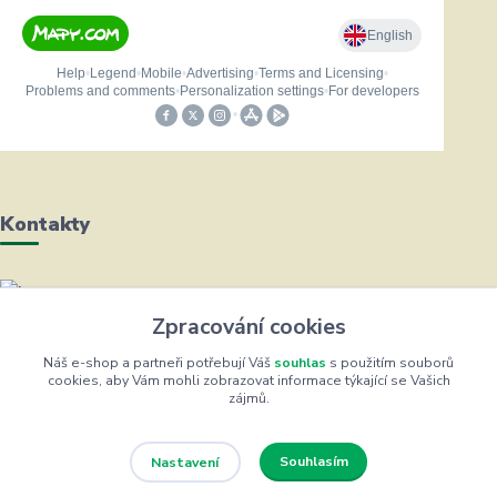
Kontakty
Helena Bayerová
Zpracování cookies
+420 604 711 491
(Po-Čt, 8-16 hod.)
Náš e-shop a partneři potřebují Váš
souhlas
s použitím souborů
cookies, aby Vám mohli zobrazovat informace týkající se Vašich
zájmů.
info@zufrik.cz
Souhlasím
Nastavení