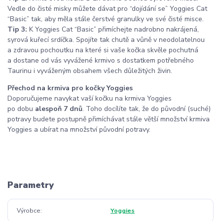
Vedle do čisté misky můžete dávat pro “dojídání se” Yoggies Cat
“Basic” tak, aby měla stále čerstvé granulky ve své čisté misce.
Tip 3:
K Yoggies Cat “Basic” přimíchejte nadrobno nakrájená,
syrová kuřecí srdíčka. Spojíte tak chutě a vůně v neodolatelnou
a zdravou pochoutku na které si vaše kočka skvěle pochutná
a dostane od vás vyvážené krmivo s dostatkem potřebného
Taurinu i vyváženým obsahem všech důležitých živin.
Přechod na krmiva pro kočky Yoggies
Doporučujeme navykat vaší kočku na krmiva Yoggies
po dobu
alespoň 7 dnů
. Toho docílíte tak, že do původní (suché)
potravy budete postupně přimíchávat stále větší množství krmiva
Yoggies a ubírat na množství původní potravy.
Parametry
Výrobce
Yoggies