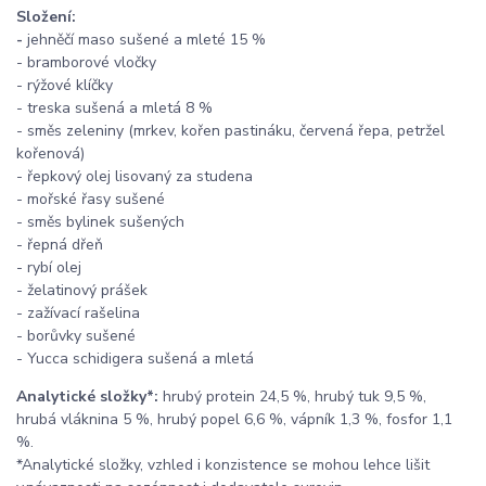
Složení:
-
jehněčí maso sušené a mleté 15 %
- bramborové vločky
- rýžové klíčky
- treska sušená a mletá 8 %
- směs zeleniny (mrkev, kořen pastináku, červená řepa, petržel
kořenová)
- řepkový olej lisovaný za studena
- mořské řasy sušené
- směs bylinek sušených
- řepná dřeň
- rybí olej
- želatinový prášek
- zažívací rašelina
- borůvky sušené
- Yucca schidigera sušená a mletá
Analytické složky*:
hrubý protein 24,5 %, hrubý tuk 9,5 %,
hrubá vláknina 5 %, hrubý popel 6,6 %, vápník 1,3 %, fosfor 1,1
%.
*Analytické složky, vzhled i konzistence se mohou lehce lišit