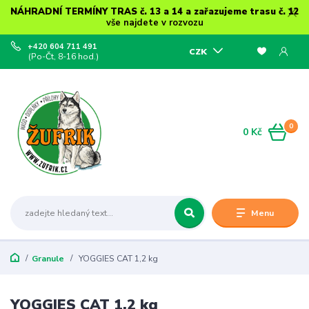
NÁHRADNÍ TERMÍNY TRAS č. 13 a 14 a zařazujeme trasu č. 12
vše najdete v rozvozu
+420 604 711 491
CZK
(Po-Čt, 8-16 hod.)
0
0 Kč
Menu
Granule
YOGGIES CAT 1,2 kg
YOGGIES CAT 1,2 kg