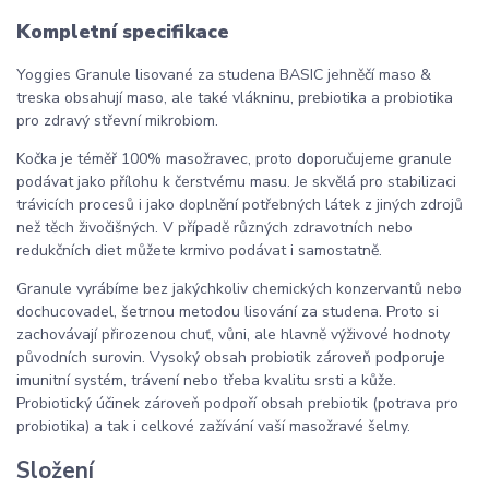
Kompletní specifikace
Yoggies Granule lisované za studena BASIC jehněčí maso &
treska obsahují maso, ale také vlákninu, prebiotika a probiotika
pro zdravý střevní mikrobiom.
Kočka je téměř 100% masožravec, proto doporučujeme granule
podávat jako přílohu k čerstvému masu. Je skvělá pro stabilizaci
trávicích procesů i jako doplnění potřebných látek z jiných zdrojů
než těch živočišných. V případě různých zdravotních nebo
redukčních diet můžete krmivo podávat i samostatně.
Granule vyrábíme bez jakýchkoliv chemických konzervantů nebo
dochucovadel, šetrnou metodou lisování za studena. Proto si
zachovávají přirozenou chuť, vůni, ale hlavně výživové hodnoty
původních surovin. Vysoký obsah probiotik zároveň podporuje
imunitní systém, trávení nebo třeba kvalitu srsti a kůže.
Probiotický účinek zároveň podpoří obsah prebiotik (potrava pro
probiotika) a tak i celkové zažívání vaší masožravé šelmy.
Složení