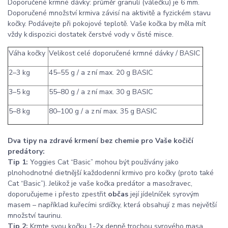
Doporučené krmné dávky: průměr granulí (válečku) je 6 mm.
Doporučené množství krmiva závisí na aktivitě a fyzickém stavu
kočky. Podávejte při pokojové teplotě. Vaše kočka by měla mít
vždy k dispozici dostatek čerstvé vody v čisté misce.
Váha kočky
Velikost celé doporučené krmné dávky / BASIC
2–3 kg
45–55 g / a z ní max. 20 g BASIC
3–5 kg
55–80 g / a z ní max. 30 g BASIC
5–8 kg
80–100 g / a z ní max. 35 g BASIC
Dva tipy na zdravé krmení bez chemie pro Vaše kočičí
predátory:
Tip 1:
Yoggies Cat “Basic” mohou být používány jako
plnohodnotné dietnější každodenní krmivo pro kočky (proto také
Cat “Basic”). Jelikož je vaše kočka predátor a masožravec,
doporučujeme i přesto zpestřit
občas
její jídelníček syrovým
masem – například kuřecími srdíčky, která obsahují z mas největší
množství taurinu.
Tip 2:
Krmte svou kočku 1-2x denně trochou syrového masa.