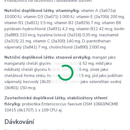
v návaznosti na sezónnost i dodavatele surovin.
Nutriční doplňkové látky, vitaminy/kg:
vitamin A (3a672a)
10 000 IU, vitamin D3 (3a671) 1 000 IU, vitamin E (3a700i) 200 mg,
vitamin B1 (3a821) 3,5 mg, vitamin B2 (3a825i) 7 mg, vitamin B6
pyridoxin-hydrochlorid (3a831) 4,2 mg, vitamin B12 42 mcg, biotin
(3a880) 210 mcg, kyselina listová (3a316) 0,35 mg, niacinamid
(3a315) 21 mg, vitamin C (3a300) 140 mg, D-pantothenan
vápenatý (3a841) 7 mg, cholinchlorid (3a890) 2 000 mg.
Nutriční doplňkové látky, stopové prvky/kg:
mangan jako
manganatý chelát glycinu, hydrát (3b506) 52 mg, měď jako
měďnatý chelát glycinu hydrát (3b413) 16 mg, zinek jako
chelátová forma zinku, hydrát (3b607) 62,5 mg, jód jako jodičnan
vápenatý, bezvodý (3b202) 0,3 mg, selen jako seleničitan sodný
(3b801) 150 mcg.
Zootechnické doplňkové látky, stabilizátory střevní
flóry/kg:
probiotika Enterococcus faecium DSM 10663/NCIMB
10415 (4b1707) 1 x 109 CFU aj.
Dávkování