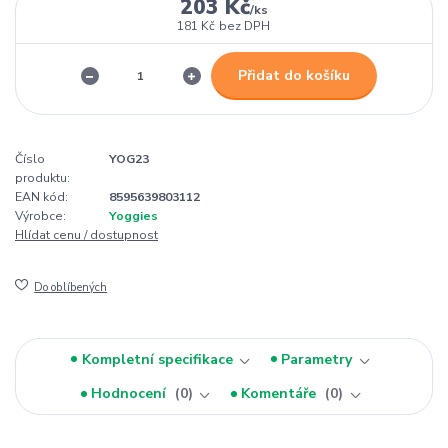
203 Kč
/
ks
181 Kč
bez DPH
Přidat do košíku
Číslo
YOG23
produktu:
EAN kód:
8595639803112
Výrobce:
Yoggies
Hlídat cenu / dostupnost
Do oblíbených
Kompletní specifikace
Parametry
Hodnocení
0
Komentáře
0