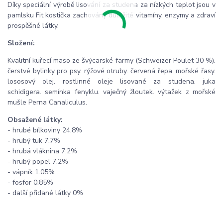
Díky speciální výrobě lisování za studena za nízkých teplot jsou v
pamlsku Fit kostička zachovány důležité vitamíny. enzymy a zdraví
prospěšné látky.
Složení:
Kvalitní kuřecí maso ze švýcarské farmy (Schweizer Poulet 30 %).
čerstvé bylinky pro psy. rýžové otruby. červená řepa. mořské řasy.
lososový olej. rostlinné oleje lisované za studena. juka
schidigera. semínka fenyklu. vaječný žloutek. výtažek z mořské
mušle Perna Canaliculus.
Obsažené látky:
- hrubé bílkoviny 24.8%
- hrubý tuk 7.7%
- hrubá vláknina 7.2%
- hrubý popel 7.2%
- vápník 1.05%
- fosfor 0.85%
- další přidané látky 0%