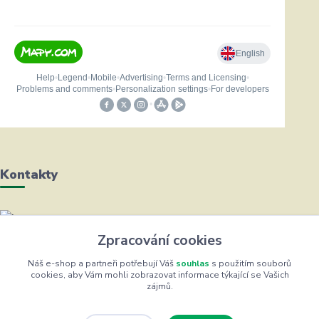
Kontakty
Helena Bayerová
Zpracování cookies
+420 604 711 491
(Po-Čt, 8-16 hod.)
Náš e-shop a partneři potřebují Váš
souhlas
s použitím souborů
cookies, aby Vám mohli zobrazovat informace týkající se Vašich
zájmů.
info@zufrik.cz