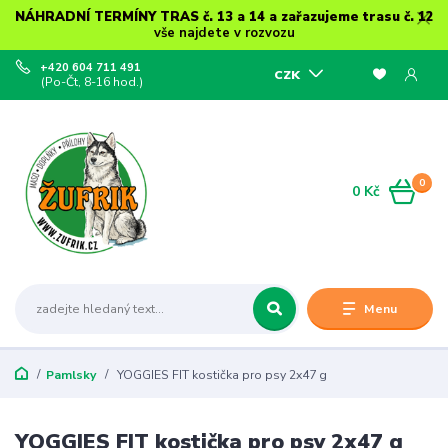
NÁHRADNÍ TERMÍNY TRAS č. 13 a 14 a zařazujeme trasu č. 12
vše najdete v rozvozu
+420 604 711 491
CZK
(Po-Čt, 8-16 hod.)
0
0 Kč
Menu
Pamlsky
YOGGIES FIT kostička pro psy 2x47 g
YOGGIES FIT kostička pro psy 2x47 g