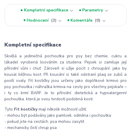
Kompletní specifikace
Parametry
Hodnocení
3
Komentáře
0
Kompletní specifikace
Skvělá a jedinečná pochoutka pro psy bez chemie. cukru a
lákadel vyrobená lisováním za studena. Pejsek si zamiluje její
přírodní vůni i chuť. Zároveň si užije pocit z chroupání. jako by
kousal běžnou kost. Při kousání si také odstraní plaq ze zubů a
posílí svaly. Fit kostičky jsou určeny jako doplňkové krmivo pro
psy. pochoutka i náhražka krmiva na cesty pro všechny pejskaře –
i ty co krmí BARF. Je to přírodní. dietetická a hypoalergenní
pochoutka. která je svou tvrdostí podobná kosti.
Tyto
Fit kostičky
mají několik možností užití:
- mohou být podávány jako pamlsek. odměna i pochoutka
- pokud jste na cestách. psa mohou zasytit
- mechanicky čistí chrup psa