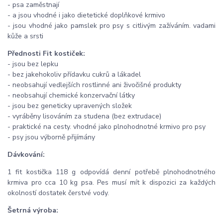
- psa zaměstnají
- a jsou vhodné i jako dietetické doplňkové krmivo
- jsou vhodné jako pamslek pro psy s citlivým zažíváním. vadami
kůže a srsti
Přednosti Fit kostiček:
- jsou bez lepku
- bez jakehokoliv přídavku cukrů a lákadel
- neobsahují vedlejších rostlinné ani živočišné produkty
- neobsahují chemické konzervační látky
- jsou bez geneticky upravených složek
- vyráběny lisováním za studena (bez extrudace)
- praktické na cesty. vhodné jako plnohodnotné krmivo pro psy
- psy jsou výborně přijímány
Dávkování:
1 fit kostička 118 g odpovídá denní potřebě plnohodnotného
krmiva pro cca 10 kg psa. Pes musí mít k dispozici za každých
okolností dostatek čerstvé vody.
Šetrná výroba: