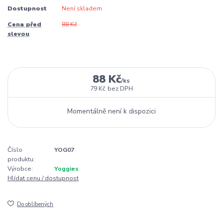
Dostupnost
Není skladem
Cena před
88 Kč
slevou
88 Kč
/
ks
79 Kč
bez DPH
Momentálně není k dispozici
Číslo
YOG07
produktu:
Výrobce:
Yoggies
Hlídat cenu / dostupnost
Do oblíbených