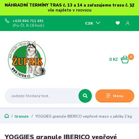
NÁHRADNÍ TERMÍNY TRAS č. 13 a 14 a zařazujeme trasu č. 12
vše najdete v rozvozu
+420 604 711 491
CZK
(Po-Čt, 8-16 hod.)
0
0 Kč
Menu
Granule
YOGGIES granule IBERICO vepřové maso s jablky 2 kg
YOGGIES granule IBERICO vepřové