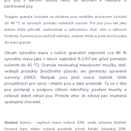
pro psy v dietním režimu nebo se sklonem k nadváze či
kastrované psy
Yoggies granule lisované za studena jsou vyráběny procesem lisování
do 40 °C ze syrových. pomalu sušených surovin. Pro psy jsou tak jako
krmivo blíže přírodě. zachovávají si přirozenou chuť. vůni a výživové
hodnoty. Suroviny jsou pečlivě vybírány. sušeny. mlety a poté jen lisovány
do tvaru granulí.
Obsah syrového masa v našich granulích odpovídá cca 86 %
syrového masa jako v misce naplněné B.A.R.F.em (před pomalým
sušením do 40 °C). Granule neobsahují masokostní moučky. obilí.
vedlejší produkty živočišného původu ani geneticky upravené
suroviny (GMO). Naopak. jsou plné ovoce. bylinek. látek
prospěšných pro vývoj i vitalitu psa a také probiotik. Ty se v těle
psa postarají o podporu střevní mikroflóry. posílení imunity a
celkové dobré zdraví psa. Protože víme. že zdravý pes znamená
spokojený chovatel.
Složení:
Ibérico - vepřové maso sušené 33%. směs zeleniny (hrášek.
červená řepa. mrkev sušená. pastinák. pórek. fenykl. čekanka) 20%.