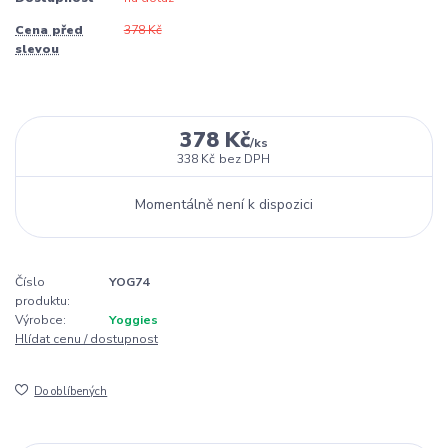
Cena před
378 Kč
slevou
378 Kč
/
ks
338 Kč
bez DPH
Momentálně není k dispozici
Číslo
YOG74
produktu:
Výrobce:
Yoggies
Hlídat cenu / dostupnost
Do oblíbených