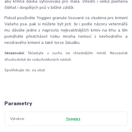
aby krmná dávka vyhovovala pro malá. střední i velká plemena
štěňat i dospělých psů v běžné zátěži.
Pokud používáte Yoggies granule lisované za studena pro krmení
Vašeho psa. pak si můžete být jisti. že i podle názoru veterinářů
mu dáváte jedno z naprosto nejkvalitnějších krmiv na trhu a tím
pomáháte předcházet riziku mnoha nemocí z nevhodného a
nezdravého krmení a také torze žaludku.
Skladování:
Skladujte v suchu na chladnějším místě. Neuzavírat
dlouhodobě do vzduchotěsných nádob.
Spotřebujte do: viz obal
Parametry
Výrobce
Yoggies