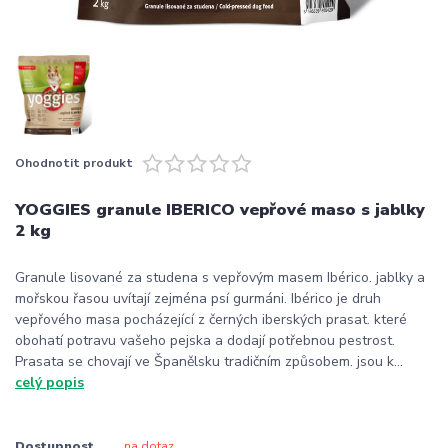
Ohodnotit produkt
YOGGIES granule IBERICO vepřové maso s jablky
2 kg
Granule lisované za studena s vepřovým masem Ibérico. jablky a
mořskou řasou uvítají zejména psí gurmáni. Ibérico je druh
vepřového masa pocházející z černých iberských prasat. které
obohatí potravu vašeho pejska a dodají potřebnou pestrost.
Prasata se chovají ve Španělsku tradičním způsobem. jsou k...
celý popis
Dostupnost
na dotaz