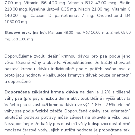
7.00 mg. Vitamin B6 4.20 mg. Vitamin B12 42.00 mcg. Biotin
210.00 mcg. Kyselina listová 0.35 mg. Niacin 21.00 mg. Vitamin C
140.00 mg. Calcium D pantothenat 7 mg. Cholinchlorid B4
1050.00 mg
Stopové prvky (na kg):
Mangan 48.00 mg. Měď 10.00 mg. Zinek 65.00
mg. Jód 1.60 mg
Doporučujeme zvolit ideální krmnou dávku pro psa podle jeho
věku. tělesné váhy a aktivity. Předpokládáme. že každý chovatel
nastaví krmnou dávku individuálně podle potřeb svého psa a
proto jsou hodnoty v kalkulačce krmných dávek pouze orientační
a doporučené..
Doporučená základní krmná dávka
na den je 1.2% z tělesné
váhy psa (pro psy s nízkou denní aktivitou). Běžná i vyšší aktivita
Vašeho psa si zaslouží krmnou dávku ve výši 1.8% - 2.5% tělesné
váhy psa podle fyzické zátěže. Doporučené dávky jsou orientační.
Skutečná potřeba potravy může záviset na aktivitě a věku psa.
Nezapomínejte. že každý pes musí mít vždy k dispozici dostatečné
množství čerstvé vody. Jejich nutriční hodnota je propočítána tak.