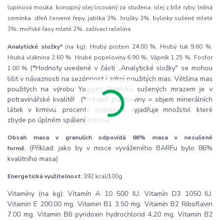
lupinová mouka. konopný olej lisovaný za studena. olej z bílé ryby. lněná
semínka. dřeň červené řepy. jablka 3%. hrušky 3%. bylinky sušené mleté
3%. mořské řasy mleté 2%. zažívací rašelina
Analytické složky
* (na kg): Hrubý protein 24.00 %. Hrubý tuk 9.60 %.
Hrubá vláknina 2.60 %. Hrubé popeloviny 6.90 %. Vápník 1.25 %. Fosfor
(*Hodnoty uvedené v části ..Analytické složky" se mohou
1.00 %
lišit v návaznosti na sezónnost i zdroj použitých mas. Většina mas
použitých na výrobu Yoggies Pamlsků sušených mrazem je v
potravinářské kvalitě! (**Hrubé popeloviny = objem minerálních
látek v krmivu. procento popelovin vyjadřuje množství. které
zbyde po úplném spálení krmiva)
Obsah masa v granulích odpovídá 86% masa v nesušené
(Příklad: jako by v misce vyváženého BARFu bylo 86%
formě.
kvalitního masa)
Energetická využitelnost:
392 kcal/100g
Vitamíny (na kg): Vitamín A 10 500 IU. Vitamín D3 1050 IU.
Vitamin E 200.00 mg. Vitamin B1 3.50 mg. Vitamín B2 Riboflavin
7.00 mg. Vitamin B6 pyridoxin hydrochlorid 4.20 mg. Vitamin B2