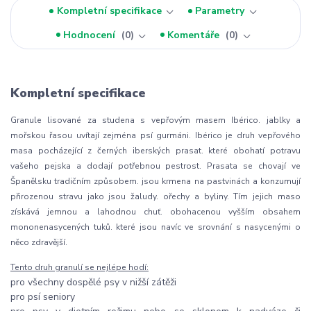
Kompletní specifikace
Parametry
Hodnocení
0
Komentáře
0
Kompletní specifikace
Granule lisované za studena s vepřovým masem Ibérico. jablky a
mořskou řasou uvítají zejména psí gurmáni. Ibérico je druh vepřového
masa pocházející z černých iberských prasat. které obohatí potravu
vašeho pejska a dodají potřebnou pestrost. Prasata se chovají ve
Španělsku tradičním způsobem. jsou krmena na pastvinách a konzumují
přirozenou stravu jako jsou žaludy. ořechy a byliny. Tím jejich maso
získává jemnou a lahodnou chuť. obohacenou vyšším obsahem
mononenasycených tuků. které jsou navíc ve srovnání s nasycenými o
něco zdravější.
Tento druh granulí se nejlépe hodí:
pro všechny dospělé psy v nižší zátěži
pro psí seniory