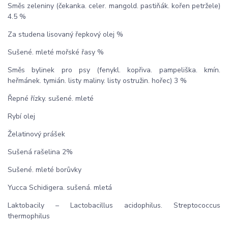
Směs zeleniny (čekanka. celer. mangold. pastiňák. kořen petržele)
4.5 %
Za studena lisovaný řepkový olej %
Sušené. mleté mořské řasy %
Směs bylinek pro psy (fenykl. kopřiva. pampeliška. kmín.
heřmánek. tymián. listy maliny. listy ostružin. hořec) 3 %
Řepné řízky. sušené. mleté
Rybí olej
Želatinový prášek
Sušená rašelina 2%
Sušené. mleté borůvky
Yucca Schidigera. sušená. mletá
Laktobacily – Lactobacillus acidophilus. Streptococcus
thermophilus