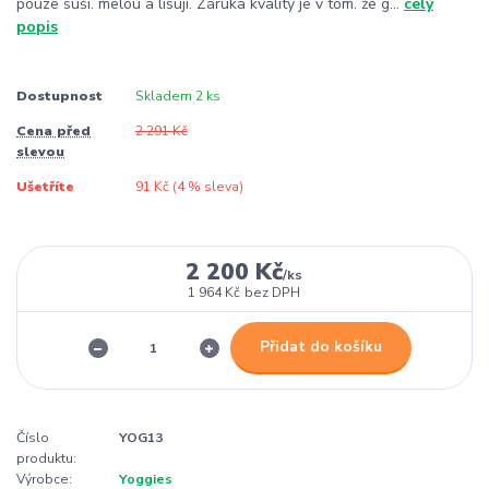
pouze suší. melou a lisují. Záruka kvality je v tom. že g...
celý
popis
Dostupnost
Skladem 2 ks
Cena před
2 291 Kč
slevou
Ušetříte
91 Kč (
4
% sleva)
2 200 Kč
/
ks
1 964 Kč
bez DPH
Přidat do košíku
Číslo
YOG13
produktu:
Výrobce:
Yoggies