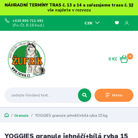
NÁHRADNÍ TERMÍNY TRAS č. 13 a 14 a zařazujeme trasu č. 12
vše najdete v rozvozu
+420 604 711 491
CZK
(Po-Čt, 8-16 hod.)
0
0 Kč
Menu
Granule
YOGGIES granule jehněčí+bílá ryba 15 kg
YOGGIES granule jehněčí+bílá ryba 15