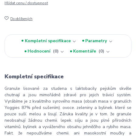
Hlídat cenu / dostupnost
Do oblíbených
Kompletní specifikace
Parametry
Hodnocení
0
Komentáře
0
Kompletní specifikace
Granule lisované za studena s laktobacily pejskům skvěle
chutnají a jsou mimořádně zdravé pro jejich trávicí systém.
Vyrábíme je z kvalitního syrového masa (obsah masa v granulích
Yoggies 87% před sušením). ovoce. zeleniny a bylinek. které se
pouze suší. melou a lisují. Záruka kvality je v tom. že granule
neobsahují žádnou chemii. lepek. sóju a jsou plné přírodních
vitamínů. bylinek a vyváženého obsahu jehněčího a rybího masa.
Fakt. že nepoužíváme chemii. ani masokostní moučky a