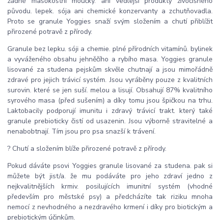
žádné masokostní moučky. ani vedlejší produkty živočišného
původu. lepek. sója ani chemické konzervanty a zchutňovadla.
Proto se granule Yoggies snaží svým složením a chutí přiblížit
přirozené potravě z přírody.
Granule bez lepku. sóji a chemie. plné přírodních vitamínů. bylinek
a vyváženého obsahu jehněčího a rybího masa. Yoggies granule
lisované za studena pejskům skvěle chutnají a jsou mimořádně
zdravé pro jejich trávicí systém. Jsou vyráběny pouze z kvalitních
surovin. které se jen suší. melou a lisují. Obsahují 87% kvalitního
syrového masa (před sušením) a díky tomu jsou špičkou na trhu.
Laktobacily podporují imunitu i zdravý trávicí trakt. který také
granule prebioticky čistí od usazenin. Jsou výborně stravitelné a
nenabobtnají. Tím jsou pro psa snazší k trávení.
? Chutí a složením blíže přirozené potravě z přírody.
Pokud dáváte psovi Yoggies granule lisované za studena. pak si
můžete být jist/a. že mu podáváte pro jeho zdraví jedno z
nejkvalitnějších krmiv. posilujících imunitní systém (vhodné
především pro městské psy) a předcházíte tak riziku mnoha
nemocí z nevhodného a nezdravého krmení i díky pro biotickým a
prebiotickým účinkům.