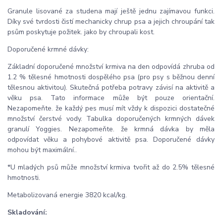
Granule lisované za studena mají ještě jednu zajímavou funkci.
Díky své tvrdosti čistí mechanicky chrup psa a jejich chroupání tak
psům poskytuje požitek. jako by chroupali kost.
Doporučené krmné dávky:
Základní doporučené množství krmiva na den odpovídá zhruba od
1.2 % tělesné hmotnosti dospělého psa (pro psy s běžnou denní
tělesnou aktivitou). Skutečná potřeba potravy závisí na aktivitě a
věku psa. Tato informace může být pouze orientační.
Nezapomeňte. že každý pes musí mít vždy k dispozici dostatečné
množství čerstvé vody. Tabulka doporučených krmných dávek
granulí Yoggies. Nezapomeňte. že krmná dávka by měla
odpovídat věku a pohybové aktivitě psa. Doporučené dávky
mohou být maximální..
*U mladých psů může množství krmiva tvořit až do 2.5% tělesné
hmotnosti.
Metabolizovaná energie 3820 kcal/kg.
Skladování: