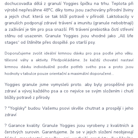
dochucovadla dělá z granulí Yoggies špičku na trhu. Teplota při
výrobě nepřesáhne 48°C. díky tomu jsou zachovány přírodní živiny
a jejich chuť. která se tak blíží potravě v přírodě. Laktobacily v
granulích podporují zdravé trávení a imunitu (granule nebobtnají)
a zažívání je tím pro psa snazší. Při trávení prebiotika čistí střevní
stěnu od usazenin. Granule Yoggies jsou vhodné jako „All life
stages“ od štěněte přes dospělé. po starší psy.
Doporučujeme zvolit ideální krmnou dávku pro psa podle jeho věku.
tělesné váhy a aktivity. Předpokládáme. že každý chovatel nastaví
krmnou dávku individuálně podle potřeb svého psa a proto jsou
hodnoty v tabulce pouze orientační a maximální doporučené...
Yoggies granule jsme vymysleli proto. aby byly prospěšné pro
zdraví a vývoj každého psa a co nejvíce se svým složením i chutí
blížily potravě z přírody.
? "Yogísky" budou Vašemu psovi skvěle chutnat a prospějí i jeho
zdraví
? Garance kvality: Granule Yoggies jsou vyrobeny z kvalitních a
čerstvých surovin. Garantujeme. že se v jejich složení neobjevují