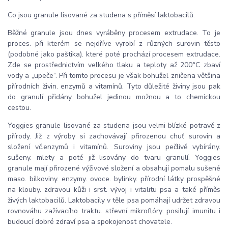
Co jsou granule lisované za studena s příměsí laktobacilů:
Běžné granule jsou dnes vyráběny procesem extrudace. To je
proces. při kterém se nejdříve vyrobí z různých surovin těsto
(podobné jako paštika). které poté prochází procesem extrudace.
Zde se prostřednictvím velkého tlaku a teploty až 200°C zbaví
vody a „upeče“. Při tomto procesu je však bohužel zničena většina
přírodních živin. enzymů a vitamínů. Tyto důležité živiny jsou pak
do granulí přidány bohužel jedinou možnou a to chemickou
cestou.
Yoggies granule lisované za studena jsou velmi blízké potravě z
přírody. Již z výroby si zachovávají přirozenou chuť surovin a
složení vč.enzymů i vitamínů. Suroviny jsou pečlivě vybírány.
sušeny. mlety a poté již lisovány do tvaru granulí. Yoggies
granule mají přirozené výživové složení a obsahují pomalu sušené
maso. bílkoviny. enzymy. ovoce. bylinky. přírodní látky prospěšné
na klouby. zdravou kůži i srst. vývoj i vitalitu psa a také příměs
živých laktobacilů. Laktobacily v těle psa pomáhají udržet zdravou
rovnováhu zažívacího traktu. střevní mikroflóry. posilují imunitu i
budoucí dobré zdraví psa a spokojenost chovatele.