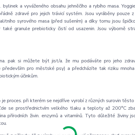
nů. bylinek a vyváženého obsahu jehněčího a rybího masa. Yoggi
ádně zdravé pro jejich trávicí systém. Jsou vyráběny pouze z 
kvalitního syrového masa (před sušením) a díky tomu jsou špičko
rý také granule prebioticky čistí od usazenin. Jsou výborně str
a. pak si můžete být jist/a. že mu podáváte pro jeho zdrav
odné především pro městské psy) a předcházíte tak riziku mnoh
biotickým účinkům.
e proces. při kterém se nejdříve vyrobí z různých surovin těst
 Zde se prostřednictvím velkého tlaku a teploty až 200°C zb
na přírodních živin. enzymů a vitamínů. Tyto důležité živiny j
tou.