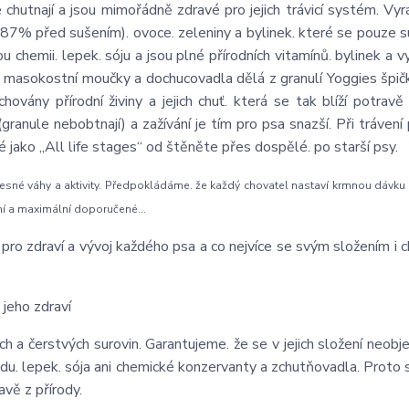
chutnají a jsou mimořádně zdravé pro jejich trávicí systém. Vyr
87% před sušením). ovoce. zeleniny a bylinek. které se pouze s
nou chemii. lepek. sóju a jsou plné přírodních vitamínů. bylinek a
i masokostní moučky a dochucovadla dělá z granulí Yoggies špičk
ány přírodní živiny a jejich chuť. která se tak blíží potravě 
granule nebobtnají) a zažívání je tím pro psa snazší. Při trávení
é jako „All life stages“ od štěněte přes dospělé. po starší psy.
esné váhy a aktivity. Předpokládáme. že každý chovatel nastaví krmnou dávku 
ní a maximální doporučené...
ro zdraví a vývoj každého psa a co nejvíce se svým složením i chu
 jeho zdraví
ch a čerstvých surovin. Garantujeme. že se v jejich složení neobje
du. lepek. sója ani chemické konzervanty a zchutňovadla. Proto 
avě z přírody.