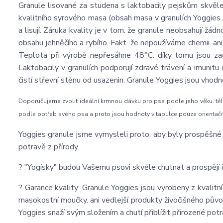
Granule lisované za studena s laktobacily pejskům skvěle 
kvalitního syrového masa (obsah masa v granulích Yoggies 
a lisují. Záruka kvality je v tom. že granule neobsahují žád
obsahu jehněčího a rybího. Fakt. že nepoužíváme chemii. an
Teplota při výrobě nepřesáhne 48°C. díky tomu jsou zachov
Laktobacily v granulích podporují zdravé trávení a imunitu (
čistí střevní stěnu od usazenin. Granule Yoggies jsou vhodn
Doporučujeme zvolit ideální krmnou dávku pro psa podle jeho věku. těl
podle potřeb svého psa a proto jsou hodnoty v tabulce pouze orientač
Yoggies granule jsme vymysleli proto. aby byly prospěšné p
potravě z přírody.
? "Yogísky" budou Vašemu psovi skvěle chutnat a prospějí i
? Garance kvality: Granule Yoggies jsou vyrobeny z kvalitní
masokostní moučky. ani vedlejší produkty živočišného půvo
Yoggies snaží svým složením a chutí přiblížit přirozené potr