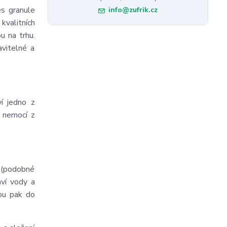
es granule
info@zufrik.cz
kvalitních
u na trhu.
avitelné a
í jedno z
a nemocí z
o (podobné
aví vody a
sou pak do