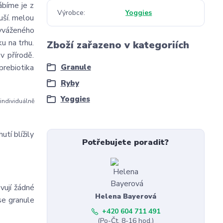
ábíme je z
Výrobce
Yoggies
uší. melou
 vyváženého
u na trhu.
Zboží zařazeno v kategoriích
v přírodě.
 prebiotika
Granule
Ryby
Yoggies
individuálně
tí blížily
Potřebujete poradit?
vují žádné
Helena Bayerová
se granule
+420 604 711 491
(Po-Čt, 8-16 hod.)