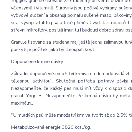
Yoggies granule lisované za studena jsou velmi blízké potra
vč.enzymů i vitamínů. Suroviny jsou pečlivě vybírány. sušeny
výživové složení a obsahují pomalu sušené maso. bílkoviny.
srst. vývoj i vitalitu psa a také příměs živých laktobacilů.
střevní mikroflóry. posilují imunitu i budoucí dobré zdraví 
Granule lisované za studena mají ještě jednu zajímavou funk
poskytuje požitek. jako by chroupali kost.
Doporučené krmné dávky:
Základní doporučené množství krmiva na den odpovídá zh
tělesnou aktivitou). Skutečná potřeba potravy závisí
Nezapomeňte. že každý pes musí mít vždy k dispozici d
granulí Yoggies. Nezapomeňte. že krmná dávka by měla
maximální..
*U mladých psů může množství krmiva tvořit až do 2.5% t
Metabolizovaná energie 3820 kcal/kg.