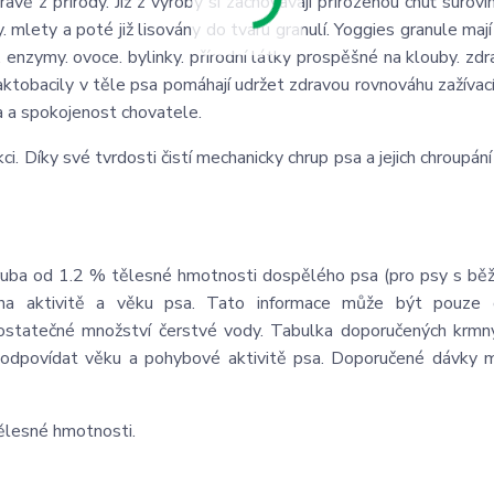
vě z přírody. Již z výroby si zachovávají přirozenou chuť surovin
. mlety a poté již lisovány do tvaru granulí. Yoggies granule maj
 enzymy. ovoce. bylinky. přírodní látky prospěšné na klouby. zdra
 Laktobacily v těle psa pomáhají udržet zdravou rovnováhu zažívac
psa a spokojenost chovatele.
ci. Díky své tvrdosti čistí mechanicky chrup psa a jejich chroupán
ruba od 1.2 % tělesné hmotnosti dospělého psa (pro psy s bě
 na aktivitě a věku psa. Tato informace může být pouze or
ostatečné množství čerstvé vody. Tabulka doporučených krmn
 odpovídat věku a pohybové aktivitě psa. Doporučené dávky 
ělesné hmotnosti.