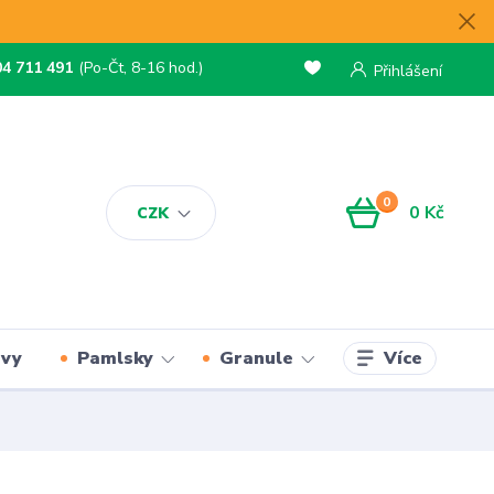
04 711 491
(Po-Čt, 8-16 hod.)
Přihlášení
0
0 Kč
CZK
Více
rvy
Pamlsky
Granule