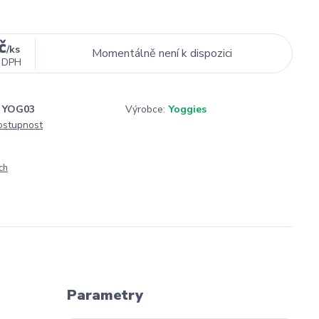
č
/
ks
Momentálně není k dispozici
 DPH
YOG03
Výrobce:
Yoggies
dostupnost
ch
Parametry