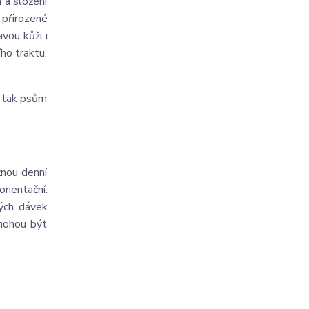
 a složení
í přirozené
vou kůži i
ího traktu.
í tak psům
žnou denní
ientační.
ých dávek
mohou být