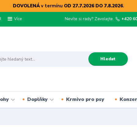
DOVOLENÁ
v termínu
OD 27.7.2026 DO 7.8.2026
.
R
Nevíte si rady? Zavolejte.
+420 6
Více
Hledat
lohy
Doplňky
Krmivo pro psy
Konze