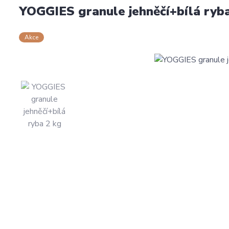
YOGGIES granule jehněčí+bílá ryb
Akce