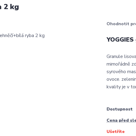
a 2 kg
Ohodnotit pr
YOGGIES g
Granule lisov
mimořádně zdra
syrového mas
ovoce. zelenin
kvality je v to
Dostupnost
Cena před sl
Ušetříte