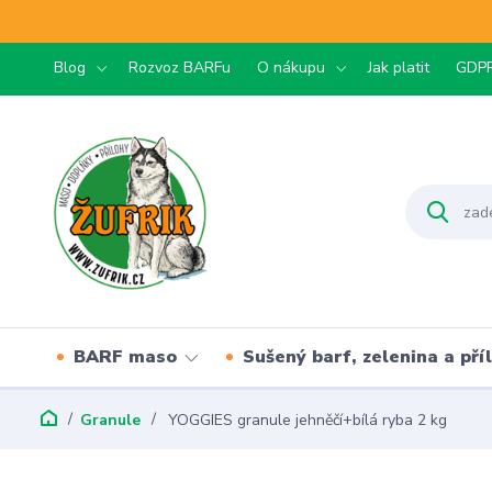
Blog
Rozvoz BARFu
O nákupu
Jak platit
GDP
BARF maso
Sušený barf, zelenina a pří
Granule
YOGGIES granule jehněčí+bílá ryba 2 kg