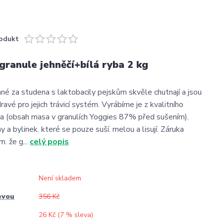
odukt
ranule jehněčí+bílá ryba 2 kg
ané za studena s laktobacily pejskům skvěle chutnají a jsou
vé pro jejich trávicí systém. Vyrábíme je z kvalitního
a (obsah masa v granulích Yoggies 87% před sušením).
y a bylinek. které se pouze suší. melou a lisují. Záruka
m. že g...
celý popis
Není skladem
evou
356 Kč
26 Kč (
7
% sleva)