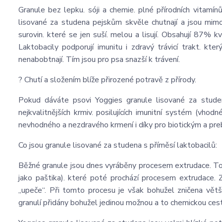
Granule bez lepku. sóji a chemie. plné přírodních vitamí
lisované za studena pejskům skvěle chutnají a jsou mimoř
surovin. které se jen suší. melou a lisují. Obsahují 87% 
Laktobacily podporují imunitu i zdravý trávicí trakt. kte
nenabobtnají. Tím jsou pro psa snazší k trávení.
? Chutí a složením blíže přirozené potravě z přírody.
Pokud dáváte psovi Yoggies granule lisované za studen
nejkvalitnějších krmiv. posilujících imunitní systém (vh
nevhodného a nezdravého krmení i díky pro biotickým a pre
Co jsou granule lisované za studena s příměsí laktobacilů:
Běžné granule jsou dnes vyráběny procesem extrudace. To j
jako paštika). které poté prochází procesem extrudace.
„upeče“. Při tomto procesu je však bohužel zničena větši
granulí přidány bohužel jedinou možnou a to chemickou ces