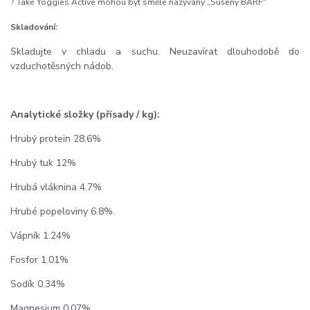
? Také Yoggies Active mohou být směle nazývány „Sušený BARF“
Skladování:
Skladujte v chladu a suchu. Neuzavírat dlouhodobě do
vzduchotěsných nádob.
Analytické složky (přísady / kg):
Hrubý protein 28.6%
Hrubý tuk 12%
Hrubá vláknina 4.7%
Hrubé popeloviny 6.8%.
Vápník 1.24%
Fosfor 1.01%
Sodík 0.34%
Magnesium 0.07%