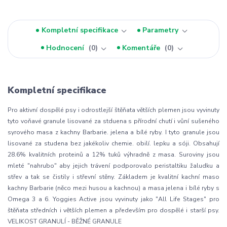
Kompletní specifikace
Parametry
Hodnocení
0
Komentáře
0
Kompletní specifikace
Pro aktivní dospělé psy i odrostlejší štěňata větších plemen jsou vyvinuty
tyto voňavé granule lisované za stduena s přírodní chutí i vůní sušeného
syrového masa z kachny Barbarie. jelena a bílé ryby. I tyto granule jsou
lisované za studena bez jakékoliv chemie. obilí. lepku a sóji. Obsahují
28.6% kvalitních proteinů a 12% tuků výhradně z masa. Suroviny jsou
mleté "nahrubo" aby jejich trávení podporovalo peristaltiku žaludku a
střev a tak se čistily i střevní stěny. Základem je kvalitní kachní maso
kachny Barbarie (něco mezi husou a kachnou) a masa jelena i bílé ryby s
Omega 3 a 6. Yoggies Active jsou vyvinuty jako "All Life Stages" pro
štěňata středních i větších plemen a především pro dospělé i starší psy.
VELIKOST GRANULÍ - BĚŽNÉ GRANULE