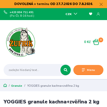
DOVOLENÁ
v termínu
OD 27.7.2026 DO 7.8.2026
.
+420 604 711 491
CZK
(Po-Čt, 8-16 hod.)
0
0 Kč
Menu
Granule
YOGGIES granule kachna+zvěřina 2 kg
YOGGIES granule kachna+zvěřina 2 kg