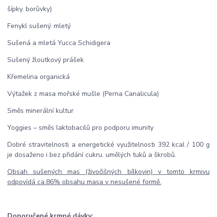
šípky. borůvky)
Fenykl sušený. mletý
Sušená a mletá Yucca Schidigera
Sušený žloutkový prášek
Křemelina organická
Výtažek z masa mořské mušle (Perna Canalicula)
Směs minerální kultur
Yoggies – směs laktobacilů pro podporu imunity
Dobré stravitelnosti a energetické využitelnosti 392 kcal / 100 g
je dosaženo i bez přidání cukru. umělých tuků a škrobů.
Obsah sušených mas (živočišných bílkovin) v tomto krmivu
odpovídá ca.86% obsahu masa v nesušené formě.
Doporučené krmné dávky: