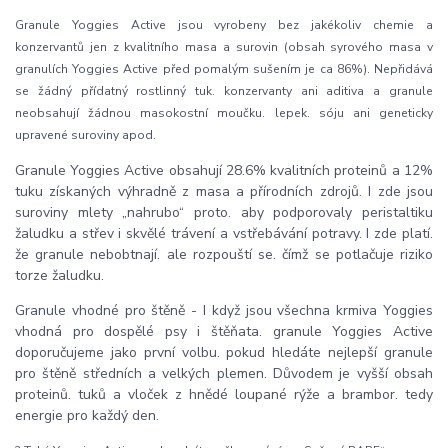
Granule Yoggies Active jsou vyrobeny bez jakékoliv chemie a
konzervantů jen z kvalitního masa a surovin (obsah syrového masa v
granulích Yoggies Active před pomalým sušením je ca 86%). Nepřidává
se žádný přídatný rostlinný tuk. konzervanty ani aditiva a granule
neobsahují žádnou masokostní moučku. lepek. sóju ani geneticky
upravené suroviny apod.
Granule Yoggies Active obsahují 28.6% kvalitních proteinů a 12%
tuku získaných výhradně z masa a přírodních zdrojů. I zde jsou
suroviny mlety „nahrubo“ proto. aby podporovaly peristaltiku
žaludku a střev i skvělé trávení a vstřebávání potravy. I zde platí.
že granule nebobtnají. ale rozpouští se. čímž se potlačuje riziko
torze žaludku.
Granule vhodné pro štěně - I když jsou všechna krmiva Yoggies
vhodná pro dospělé psy i štěňata. granule Yoggies Active
doporučujeme jako první volbu. pokud hledáte nejlepší granule
pro štěně středních a velkých plemen. Důvodem je vyšší obsah
proteinů. tuků a vloček z hnědé loupané rýže a brambor. tedy
energie pro každý den.