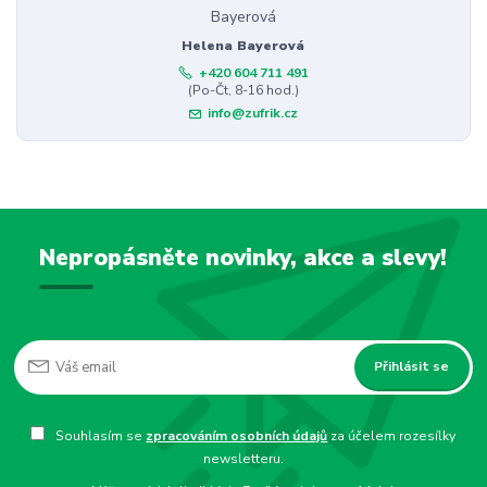
Helena Bayerová
+420 604 711 491
(Po-Čt, 8-16 hod.)
info@zufrik.cz
Nepropásněte novinky, akce a slevy!
Přihlásit se
Souhlasím se
zpracováním osobních údajů
za účelem rozesílky
newsletteru.