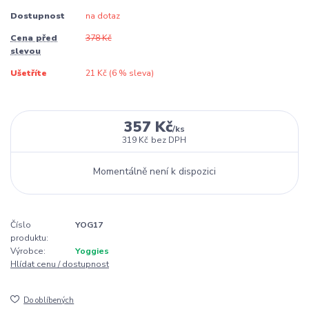
Dostupnost
na dotaz
Cena před
378 Kč
slevou
Ušetříte
21 Kč (
6
% sleva)
357 Kč
/
ks
319 Kč
bez DPH
Momentálně není k dispozici
Číslo
YOG17
produktu:
Výrobce:
Yoggies
Hlídat cenu / dostupnost
Do oblíbených