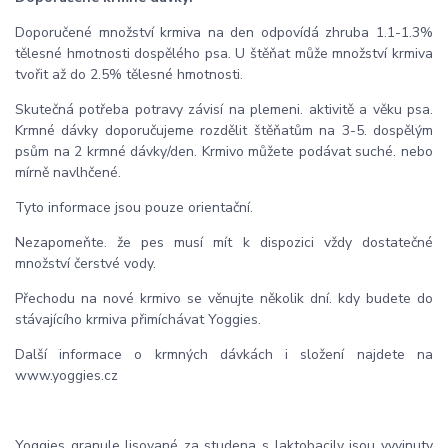
Doporučené množství krmiva na den odpovídá zhruba 1.1-1.3%
tělesné hmotnosti dospělého psa. U štěňat může množství krmiva
tvořit až do 2.5% tělesné hmotnosti.
Skutečná potřeba potravy závisí na plemeni. aktivitě a věku psa.
Krmné dávky doporučujeme rozdělit štěňatům na 3-5. dospělým
psům na 2 krmné dávky/den. Krmivo můžete podávat suché. nebo
mírně navlhčené.
Tyto informace jsou pouze orientační.
Nezapomeňte. že pes musí mít k dispozici vždy dostatečné
množství čerstvé vody.
Přechodu na nové krmivo se věnujte několik dní. kdy budete do
stávajícího krmiva přimíchávat Yoggies.
Další informace o krmných dávkách i složení najdete na
www.yoggies.cz
Yoggies granule lisované za studena s laktobacily jsou vyvinuty