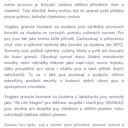
tomto procesu je bohužel zničena většina přírodních živin a
vitamínů. Tyto důležité živiny mohou být do granulí poté přidány
pouze jedinou. bohužel chemickou cestou.
Yoggies granule lisované za studena jsou vyráběny procesem
lisování za studena ze syrových. pomalu sušených surovin. Pro
psy jsou tak jako krmivo blíže přírodě. Zachovávají si přirozenou
chuť. vůni a výživové hodnoty díky lisování za studena (do 38°C).
Suroviny jsou pečlivě vybírány. sušeny. mlety a poté jen lisovány
do tvaru granulí. Obsahují syrové maso (žádné masokostní
moučky. nebo náhražky bílkovin jako např.sóju). ovoce. bylinky.
látky prospěšné pro vývoj i vitalitu psa a také příměs živých
laktobacilů. Ty se v těle psa postarají o podporu střevní
mikroflóry. posílení imunity a budoucí dobré zdraví psa a
spokojenost chovatele.
Yoggies granule lisované za studena s laktobacily jsou vyvinuty
jako "All Life Stages" pro štěňata. dospělé i starší psy. GRANULE
jsou vhodné pro dospělé psy středních a větších plemen. nebo
odrostlejší štěňata větších plemen.
Granule bez lepku. sóji a chemie. plné přírodních vitamínů. bylinek a