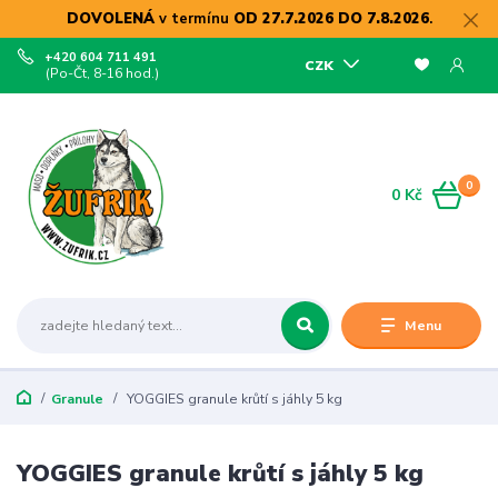
DOVOLENÁ
v termínu
OD 27.7.2026 DO 7.8.2026
.
+420 604 711 491
CZK
(Po-Čt, 8-16 hod.)
0
0 Kč
Menu
Granule
YOGGIES granule krůtí s jáhly 5 kg
YOGGIES granule krůtí s jáhly 5 kg