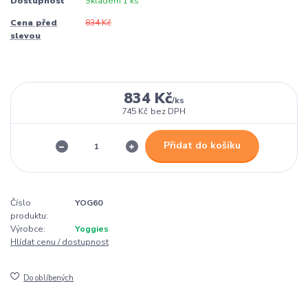
Dostupnost
Skladem 1 ks
Cena před
834 Kč
slevou
834 Kč
/
ks
745 Kč
bez DPH
Přidat do košíku
Číslo
YOG60
produktu:
Výrobce:
Yoggies
Hlídat cenu / dostupnost
Do oblíbených