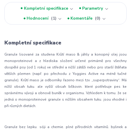
Kompletní specifikace
Parametry
Hodnocení
1
Komentáře
0
Kompletní specifikace
Granule lisované za studena Krůtí maso & jáhly a konopný olej jsou
monoproteinové a z hlediska složení určené primárně pro všechny
dospělé psy (od 1 roku) ve střední a nižší zátěži nebo pro starší štěňata
větších plemen (např. po přechodu z Yoggies Active na méně tučné
granule). Krůtí maso je odborníky řazeno mezi tzv. „superpotraviny“. Má
nižší obsah tuku. ale vyšší obsah bílkovin. které potřebuje pes ke
správnému vývoji a obnově buněk v organismu. Vzhledem k tomu. že se
jedná o monoproteinové granule s nižším obsahem tuku. jsou vhodné i
při různých dietách.
Granule bez lepku. sóji a chemie. plné přírodních vitamínů. bylinek a