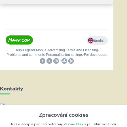
Kontakty
Helena Bayerová
Zpracování cookies
+420 604 711 491
(Po-Čt, 8-16 hod.)
Náš e-shop a partneři potřebují Váš
souhlas
s použitím souborů