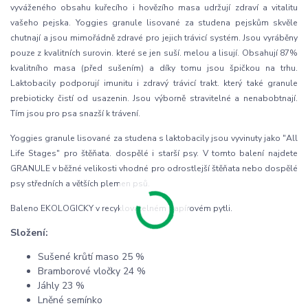
vyváženého obsahu kuřecího i hovězího masa udržují zdraví a vitalitu
vašeho pejska. Yoggies granule lisované za studena pejskům skvěle
chutnají a jsou mimořádně zdravé pro jejich trávicí systém. Jsou vyráběny
pouze z kvalitních surovin. které se jen suší. melou a lisují. Obsahují 87%
kvalitního masa (před sušením) a díky tomu jsou špičkou na trhu.
Laktobacily podporují imunitu i zdravý trávicí trakt. který také granule
prebioticky čistí od usazenin. Jsou výborně stravitelné a nenabobtnají.
Tím jsou pro psa snazší k trávení.
Yoggies granule lisované za studena s laktobacily jsou vyvinuty jako "All
Life Stages" pro štěňata. dospělé i starší psy. V tomto balení najdete
GRANULE v běžné velikosti vhodné pro odrostlejší štěňata nebo dospělé
psy středních a větších plemen psů.
Baleno EKOLOGICKY v recyklovatelném papírovém pytli.
Složení:
Sušené krůtí maso 25 %
Bramborové vločky 24 %
Jáhly 23 %
Lněné semínko