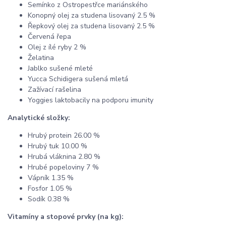
Semínko z Ostropestřce mariánského
Konopný olej za studena lisovaný 2.5 %
Řepkový olej za studena lisovaný 2.5 %
Červená řepa
Olej z ílé ryby 2 %
Želatina
Jablko sušené mleté
Yucca Schidigera sušená mletá
Zažívací rašelina
Yoggies laktobacily na podporu imunity
Analytické složky:
Hrubý protein 26.00 %
Hrubý tuk 10.00 %
Hrubá vláknina 2.80 %
Hrubé popeloviny 7 %
Vápník 1.35 %
Fosfor 1.05 %
Sodík 0.38 %
Vitamíny a stopové prvky (na kg):