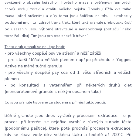
vyváženého obsahu kuřecího i hovězího masa z ověřených farmových
chovů udržují zdraví a vitalitu vašeho pejska. Obsahují 87% kvalitního
masa (před sušením) a díky tomu jsou špičkou na trhu. Laktobacily
podporují imunitu i zdravý trávicí trakt. který také granule prebioticky čistí
od usazenin. Jsou výborně stravitelné a nenabobtnají (potlačují riziko
torze žaludku). Tím jsou pro psa snazší k trávení.
Tento druh granulí se nejlépe hodí:
- pro všechny dospělé psy ve střední a nižší zátěži
- pro starší štěňata větších plemen např.po přechodu z Yoggies
Active na méně tučné granule
- pro všechny dospělé psy cca od 1. věku středních a větších
plemen
- po konzultaci s veterinářem při některých druhů diet
(monoproteinové granule s nízkým obsahem tuku)
Co jsou granule lisované za studena s příměsí laktobacilů:
Běžné granule jsou dnes vyráběny procesem extrudace. To je
proces. při kterém se nejdříve vyrobí z různých surovin těsto
(podobnému paštice). které poté prochází procesem extrudace.
kdy se zbaví vody díky velkému tlaku a teplotě až 200°C. Při