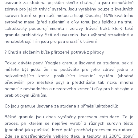
lisované za studena pejskům skvěle chutnají a jsou mimořádně
zdravé pro jejich trávicí systém. Jsou vyráběny pouze z kvalitních
surovin. které se jen suší. melou a lisují. Obsahují 87% kvalitního
syrového masa (před sušením) a díky tomu jsou špičkou na trhu.
Laktobacily podporují imunitu i zdravý trávicí trakt. který také
granule prebioticky čistí od usazenin. Jsou výborně stravitelné a
nenabobtnají. Tím jsou pro psa snazší k trávení.
? Chutí a složením blíže přirozené potravě z přírody.
Pokud dáváte psovi Yoggies granule lisované za studena. pak si
můžete být jist/a. že mu podáváte pro jeho zdraví jedno z
nejkvalitnějších krmiv. posilujících imunitní systém (vhodné
především pro městské psy) a předcházíte tak riziku mnoha
nemocí z nevhodného a nezdravého krmení i díky pro biotickým a
prebiotickým účinkům.
Co jsou granule lisované za studena s příměsí laktobacilů:
Běžné granule jsou dnes vyráběny procesem extrudace. To je
proces. při kterém se nejdříve vyrobí z různých surovin těsto
(podobné jako paštika). které poté prochází procesem extrudace.
Zde se prostřednictvím velkého tlaku a teploty až 200°C zbaví