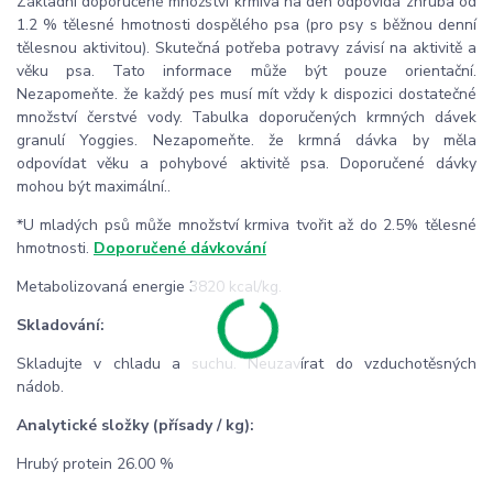
Základní doporučené množství krmiva na den odpovídá zhruba od
1.2 % tělesné hmotnosti dospělého psa (pro psy s běžnou denní
tělesnou aktivitou). Skutečná potřeba potravy závisí na aktivitě a
věku psa. Tato informace může být pouze orientační.
Nezapomeňte. že každý pes musí mít vždy k dispozici dostatečné
množství čerstvé vody. Tabulka doporučených krmných dávek
granulí Yoggies. Nezapomeňte. že krmná dávka by měla
odpovídat věku a pohybové aktivitě psa. Doporučené dávky
mohou být maximální..
*U mladých psů může množství krmiva tvořit až do 2.5% tělesné
hmotnosti.
Doporučené dávkování
Metabolizovaná energie 3820 kcal/kg.
Skladování:
Skladujte v chladu a suchu. Neuzavírat do vzduchotěsných
nádob.
Analytické složky (přísady / kg):
Hrubý protein 26.00 %