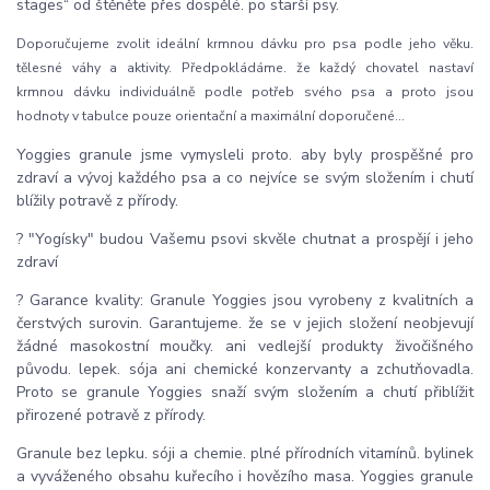
stages“ od štěněte přes dospělé. po starší psy.
Doporučujeme zvolit ideální krmnou dávku pro psa podle jeho věku.
tělesné váhy a aktivity. Předpokládáme. že každý chovatel nastaví
krmnou dávku individuálně podle potřeb svého psa a proto jsou
hodnoty v tabulce pouze orientační a maximální doporučené...
Yoggies granule jsme vymysleli proto. aby byly prospěšné pro
zdraví a vývoj každého psa a co nejvíce se svým složením i chutí
blížily potravě z přírody.
? "Yogísky" budou Vašemu psovi skvěle chutnat a prospějí i jeho
zdraví
? Garance kvality: Granule Yoggies jsou vyrobeny z kvalitních a
čerstvých surovin. Garantujeme. že se v jejich složení neobjevují
žádné masokostní moučky. ani vedlejší produkty živočišného
původu. lepek. sója ani chemické konzervanty a zchutňovadla.
Proto se granule Yoggies snaží svým složením a chutí přiblížit
přirozené potravě z přírody.
Granule bez lepku. sóji a chemie. plné přírodních vitamínů. bylinek
a vyváženého obsahu kuřecího i hovězího masa. Yoggies granule