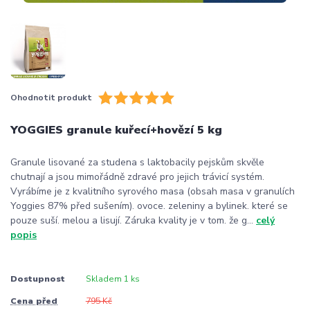
Ohodnotit produkt
YOGGIES granule kuřecí+hovězí 5 kg
Granule lisované za studena s laktobacily pejskům skvěle
chutnají a jsou mimořádně zdravé pro jejich trávicí systém.
Vyrábíme je z kvalitního syrového masa (obsah masa v granulích
Yoggies 87% před sušením). ovoce. zeleniny a bylinek. které se
pouze suší. melou a lisují. Záruka kvality je v tom. že g...
celý
popis
Dostupnost
Skladem 1 ks
Cena před
795 Kč