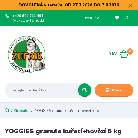
DOVOLENÁ
v termínu
OD 27.7.2026 DO 7.8.2026
.
+420 604 711 491
CZK
(Po-Čt, 8-16 hod.)
0
0 Kč
Menu
Granule
YOGGIES granule kuřecí+hovězí 5 kg
YOGGIES granule kuřecí+hovězí 5 kg