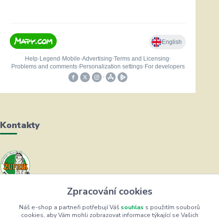
Kontakty
Helena Bayerová
Zpracování cookies
+420 604 711 491
(Po-Čt, 8-16 hod.)
Náš e-shop a partneři potřebují Váš
souhlas
s použitím souborů
cookies, aby Vám mohli zobrazovat informace týkající se Vašich