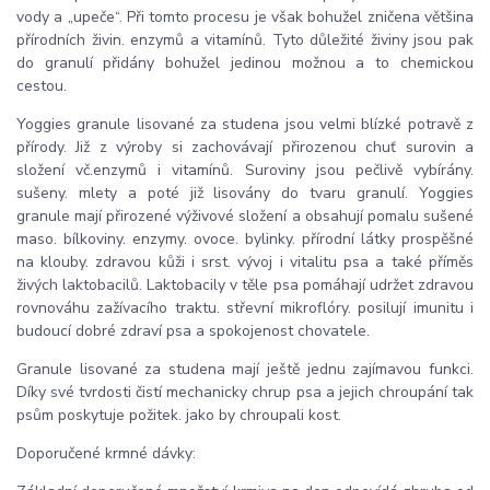
vody a „upeče“. Při tomto procesu je však bohužel zničena většina
přírodních živin. enzymů a vitamínů. Tyto důležité živiny jsou pak
do granulí přidány bohužel jedinou možnou a to chemickou
cestou.
Yoggies granule lisované za studena jsou velmi blízké potravě z
přírody. Již z výroby si zachovávají přirozenou chuť surovin a
složení vč.enzymů i vitamínů. Suroviny jsou pečlivě vybírány.
sušeny. mlety a poté již lisovány do tvaru granulí. Yoggies
granule mají přirozené výživové složení a obsahují pomalu sušené
maso. bílkoviny. enzymy. ovoce. bylinky. přírodní látky prospěšné
na klouby. zdravou kůži i srst. vývoj i vitalitu psa a také příměs
živých laktobacilů. Laktobacily v těle psa pomáhají udržet zdravou
rovnováhu zažívacího traktu. střevní mikroflóry. posilují imunitu i
budoucí dobré zdraví psa a spokojenost chovatele.
Granule lisované za studena mají ještě jednu zajímavou funkci.
Díky své tvrdosti čistí mechanicky chrup psa a jejich chroupání tak
psům poskytuje požitek. jako by chroupali kost.
Doporučené krmné dávky: