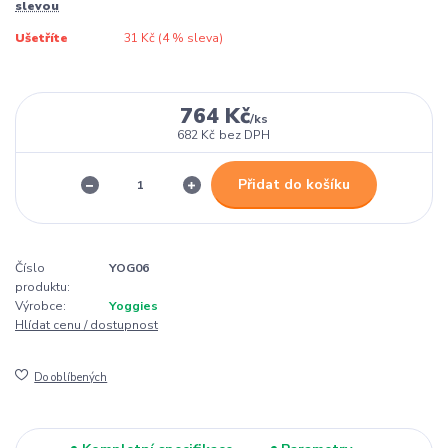
slevou
Ušetříte
31 Kč (
4
% sleva)
764 Kč
/
ks
682 Kč
bez DPH
Přidat do košíku
Číslo
YOG06
produktu:
Výrobce:
Yoggies
Hlídat cenu / dostupnost
Do oblíbených