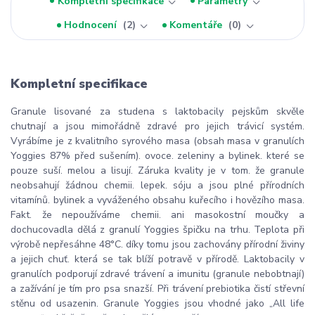
Kompletní specifikace
Parametry
Hodnocení
2
Komentáře
0
Kompletní specifikace
Granule lisované za studena s laktobacily pejskům skvěle
chutnají a jsou mimořádně zdravé pro jejich trávicí systém.
Vyrábíme je z kvalitního syrového masa (obsah masa v granulích
Yoggies 87% před sušením). ovoce. zeleniny a bylinek. které se
pouze suší. melou a lisují. Záruka kvality je v tom. že granule
neobsahují žádnou chemii. lepek. sóju a jsou plné přírodních
vitamínů. bylinek a vyváženého obsahu kuřecího i hovězího masa.
Fakt. že nepoužíváme chemii. ani masokostní moučky a
dochucovadla dělá z granulí Yoggies špičku na trhu. Teplota při
výrobě nepřesáhne 48°C. díky tomu jsou zachovány přírodní živiny
a jejich chuť. která se tak blíží potravě v přírodě. Laktobacily v
granulích podporují zdravé trávení a imunitu (granule nebobtnají)
a zažívání je tím pro psa snazší. Při trávení prebiotika čistí střevní
stěnu od usazenin. Granule Yoggies jsou vhodné jako „All life