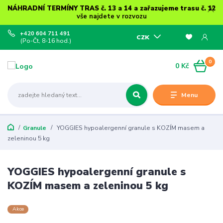
NÁHRADNÍ TERMÍNY TRAS č. 13 a 14 a zařazujeme trasu č. 12
vše najdete v rozvozu
+420 604 711 491
CZK
(Po-Čt, 8-16 hod.)
0
0 Kč
Menu
Granule
YOGGIES hypoalergenní granule s KOZÍM masem a
zeleninou 5 kg
YOGGIES hypoalergenní granule s
KOZÍM masem a zeleninou 5 kg
Akce