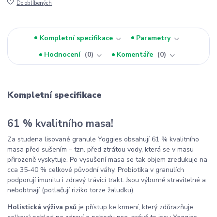
Do oblíbených
Kompletní specifikace
Parametry
Hodnocení
0
Komentáře
0
Kompletní specifikace
61 % kvalitního masa!
Za studena lisované granule Yoggies obsahují 61 % kvalitního
masa před sušením – tzn. před ztrátou vody, která se v masu
přirozeně vyskytuje. Po vysušení masa se tak objem zredukuje na
cca 35-40 % celkové původní váhy. Probiotika v granulích
podporují imunitu i zdravý trávicí trakt. Jsou výborně stravitelné a
nebobtnají (potlačují riziko torze žaludku).
Holistická výživa psů
je přístup ke krmení, který zdůrazňuje