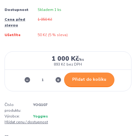
Dostupnost
Skladem 1 ks
Cena před
1 050 Kč
slevou
Ušetříte
50 Kč (
5
% sleva)
1 000 Kč
/
ks
893 Kč
bez DPH
Přidat do košíku
Číslo
YOG107
produktu:
Výrobce:
Yoggies
Hlídat cenu / dostupnost