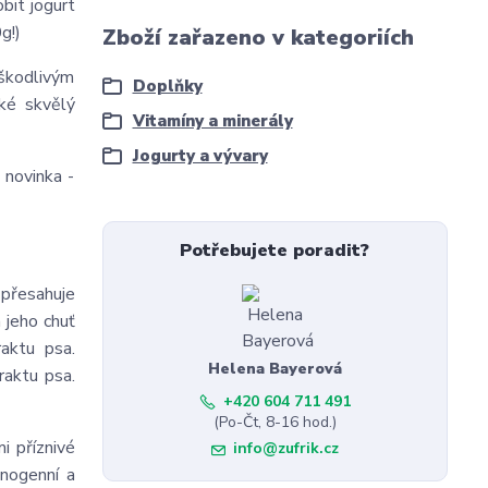
bit jogurt
g!)
Zboží zařazeno v kategoriích
 škodlivým
Doplňky
aké skvělý
Vitamíny a minerály
Jogurty a vývary
 novinka -
Potřebujete poradit?
 přesahuje
 jeho chuť
raktu psa.
Helena Bayerová
raktu psa.
+420 604 711 491
(Po-Čt, 8-16 hod.)
i příznivé
info@zufrik.cz
inogenní a