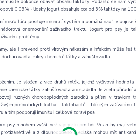
se nemusíte dokonce obávat obsahu laktózy. Podařilo se nám vyro
ově 0.03% - lidský jogurt obsahuje cca od 3% laktózy na 100
í mikroflóru. posiluje imunitní systém a pomáhá např. v boji se
nádorová onemocnění zažívacího traktu. Jogurt pro psy je t
ažívacími problémy.
my. ale i prevenci proti virovým nákazám a infekcím může řešit
á dochucovadla. cukry. chemické látky a zahušťovadla.
ožením. Je složen z více druhů mlék. jejichž výživová hodnota
né chemické látky. zahušťovadla ani sladidla. Je zcela přírodní a
rozvoji různých choroboplodných zárodků a plísní v trávicím t
živých probiotických kultur - laktobacilů - blízkých zažívacímu t
u a tím podporují imunitu i celkové zdraví psa.
ro psy mnohem vyšší. než v jogurtu pro lidi. Vitamíny mají velm
jí protizánětlivé a z dlouhodobého hlediska mohou mít antikarc