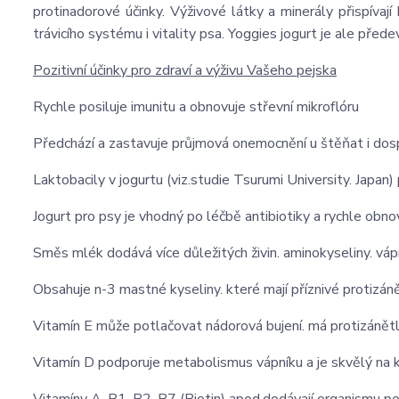
protinadorové účinky. Výživové látky a minerály přispívaj
trávicího systému i vitality psa. Yoggies jogurt je ale pře
Pozitivní účinky pro zdraví a výživu Vašeho pejska
Rychle posiluje imunitu a obnovuje střevní mikroflóru
Předchází a zastavuje průjmová onemocnění u štěňat i dospě
Laktobacily v jogurtu (viz.studie Tsurumi University. Japan)
Jogurt pro psy je vhodný po léčbě antibiotiky a rychle obnov
Směs mlék dodává více důležitých živin. aminokyseliny. vápní
Obsahuje n-3 mastné kyseliny. které mají příznivé protizáně
Vitamín E může potlačovat nádorová bujení. má protizánětliv
Vitamín D podporuje metabolismus vápníku a je skvělý na 