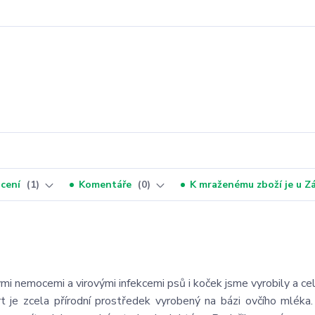
cení
1
Komentáře
0
K mraženému zboží je u 
ými nemocemi a virovými infekcemi psů i koček jsme vyrobily a c
rt je zcela přírodní prostředek vyrobený na bázi ovčího mléka