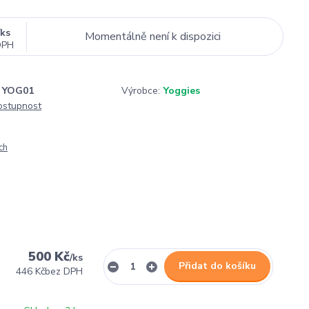
/
ks
Momentálně není k dispozici
DPH
YOG01
Výrobce:
Yoggies
dostupnost
ch
500 Kč
/
ks
Přidat do košíku
446 Kč
bez DPH