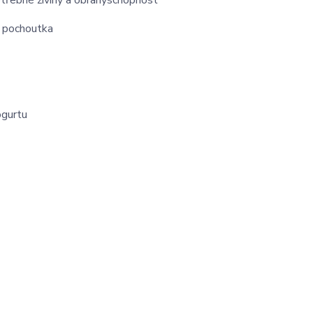
otřebné živiny a obranyschopnost
m pochoutka
ogurtu