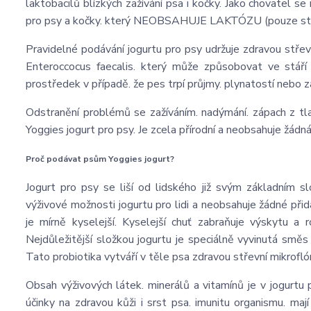
laktobacilů blízkých zažívání psa i kočky. Jako chovatel 
pro psy a kočky. který NEOBSAHUJE LAKTÓZU (pouze stop
Pravidelné podávání jogurtu pro psy udržuje zdravou střevn
Enteroccocus faecalis. který může způsobovat ve stáří 
prostředek v případě. že pes trpí průjmy. plynatostí nebo z
Odstranění problémů se zažíváním. nadýmání. zápach z tla
Yoggies jogurt pro psy. Je zcela přírodní a neobsahuje žádn
Proč podávat psům Yoggies jogurt?
Jogurt pro psy se liší od lidského již svým základním sl
výživové možnosti jogurtu pro lidi a neobsahuje žádné přida
je mírně kyselejší. Kyselejší chuť zabraňuje výskytu a 
Nejdůležitější složkou jogurtu je speciálně vyvinutá směs 
Tato probiotika vytváří v těle psa zdravou střevní mikroflór
Obsah výživových látek. minerálů a vitamínů je v jogurtu p
účinky na zdravou kůži i srst psa. imunitu organismu. ma