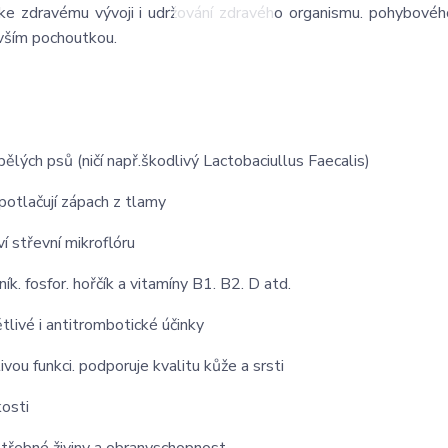
í ke zdravému vývoji i udržování zdravého organismu. pohybovéh
devším pochoutkou.
lých psů (ničí např.škodlivý Lactobaciullus Faecalis)
 potlačují zápach z tlamy
í střevní mikroflóru
k. fosfor. hořčík a vitamíny B1. B2. D atd.
tlivé i antitrombotické účinky
ou funkci. podporuje kvalitu kůže a srsti
kosti