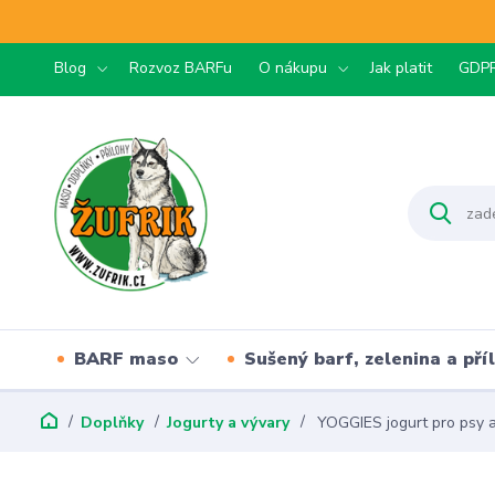
Blog
Rozvoz BARFu
O nákupu
Jak platit
GDP
BARF maso
Sušený barf, zelenina a pří
Doplňky
Jogurty a vývary
YOGGIES jogurt pro psy a