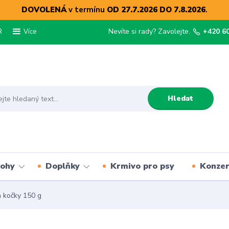
DOVOLENÁ
v termínu
OD 27.7.2026 DO 7.8.2026
.
R
Nevíte si rady? Zavolejte.
+420 6
Více
Hledat
lohy
Doplňky
Krmivo pro psy
Konze
 kočky 150 g