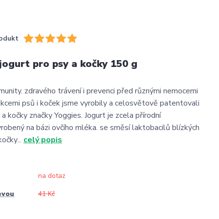
odukt
ogurt pro psy a kočky 150 g
munity. zdravého trávení i prevenci před různými nemocemi
fekcemi psů i koček jsme vyrobily a celosvětově patentovali
 a kočky značky Yoggies. Jogurt je zcela přírodní
robený na bázi ovčího mléka. se směsí laktobacilů blízkých
kočky...
celý popis
na dotaz
evou
41 Kč