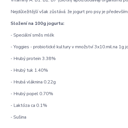
Vitamíny A. B1. B2. B7 (Biotin) apod.dodávají organismu p
Nejdůležitější však zůstává. že jogurt pro psy je předevší
Složení na 100g jogurtu:
- Speciální směs mlék
- Yoggies - probiotické kultury v množství 3x10.mil.na 1g j
- Hrubý protein 3.38%
- Hrubý tuk 1.40%
- Hrubá vláknina 0.22g
- Hrubý popel 0.70%
- Laktóza ca 0.1%
- Sušina