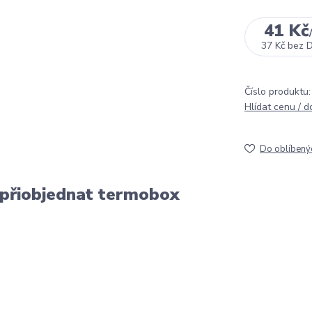
41 Kč
37 Kč
bez 
Číslo produktu:
Hlídat cenu / 
Do oblíbený
 přiobjednat termobox