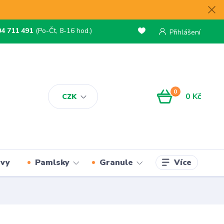
04 711 491
(Po-Čt, 8-16 hod.)
Přihlášení
0
0 Kč
CZK
Více
rvy
Pamlsky
Granule