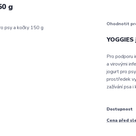
50 g
Ohodnotit pr
YOGGIES j
Pro podporu i
a virovými in
jogurt pro psy
prostředek vy
zažívání psa i 
Dostupnost
Cena před sl