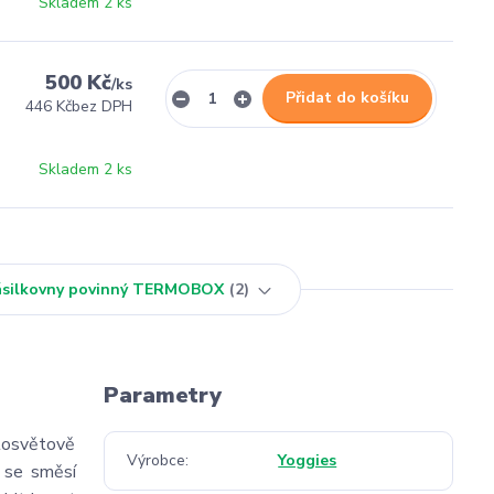
Skladem 2 ks
500 Kč
/
ks
Přidat do košíku
446 Kč
bez DPH
Skladem 2 ks
Zásilkovny povinný TERMOBOX
2
Parametry
elosvětově
Výrobce
Yoggies
. se směsí