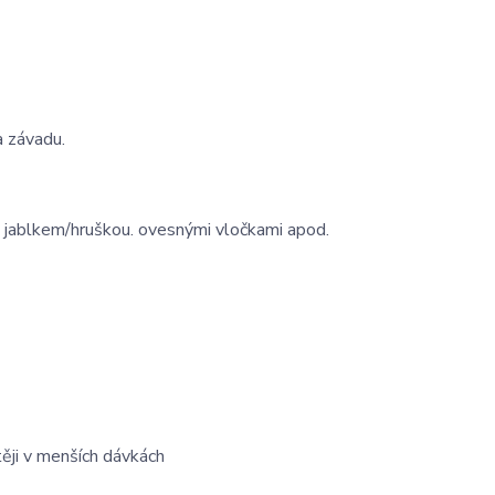
a závadu.
m jablkem/hruškou. ovesnými vločkami apod.
ěji v menších dávkách