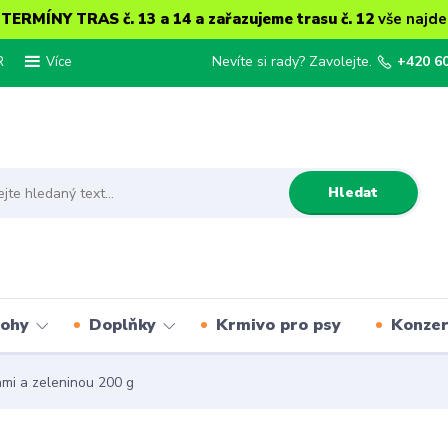
ERMÍNY TRAS č. 13 a 14 a zařazujeme trasu č. 12
vše najde
R
Nevíte si rady? Zavolejte.
+420 6
Více
Hledat
lohy
Doplňky
Krmivo pro psy
Konze
mi a zeleninou 200 g