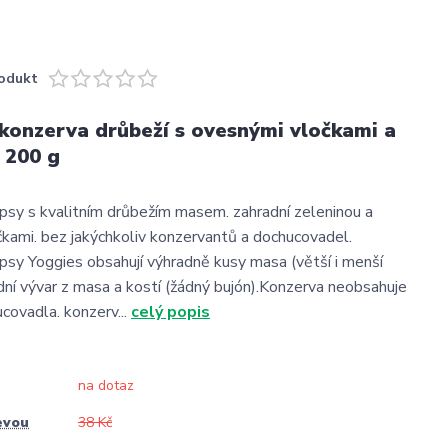
odukt
onzerva drůbeží s ovesnými vločkami a
 200 g
psy s kvalitním drůbežím masem. zahradní zeleninou a
kami. bez jakýchkoliv konzervantů a dochucovadel.
psy Yoggies obsahují výhradně kusy masa (větší i menší
odní vývar z masa a kostí (žádný bujón).Konzerva neobsahuje
covadla. konzerv...
celý popis
na dotaz
evou
38 Kč