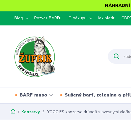
NÁHRADNÍ T
Blog
Rozvoz BARFu
O nákupu
Jak platit
GDP
BARF maso
Sušený barf, zelenina a pří
Konzervy
YOGGIES konzerva drůbeží s ovesnými vločka