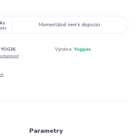
/
ks
Momentálně není k dispozici
DPH
YOG36
Výrobce:
Yoggies
dostupnost
ch
Parametry