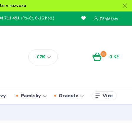
te v rozvozu
04 711 491
(Po-Čt, 8-16 hod.)
Přihlášení
0
0 Kč
CZK
Více
rvy
Pamlsky
Granule