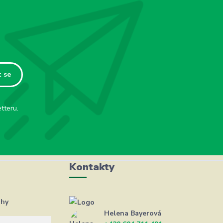
t se
tteru.
Kontakty
ahy
Helena Bayerová