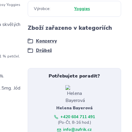
 psy Yoggies
Výrobce
Yoggies
a skvělých
Zboží zařazeno v kategoriích
Konzervy
Drůbež
1 % petržel.
%.
Potřebujete poradit?
.5mg. Jód
Helena Bayerová
+420 604 711 491
(Po-Čt, 8-16 hod.)
info@zufrik.cz