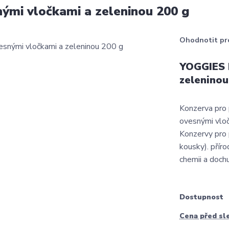
ými vločkami a zeleninou 200 g
Ohodnotit pr
YOGGIES k
zeleninou
Konzerva pro 
ovesnými vloč
Konzervy pro 
kousky). přír
chemii a dochu
Dostupnost
Cena před sl