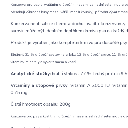
Konzerva pro psy s kvalitním drůbežím masem. zahradní zeleninou a o
obsahují výhradně kusy masa (větší i menší kousky). přírodní vývar z mas
Konzerva neobsahuje chemii a dochucovadla. konzervanty. ž
surovin může být ideálním doplňkem krmiva psa na každý d
Produkt je vyroben jako kompletní krmivo pro dospělé psy.
Složení:
31 % drůbeží svalovina a krky. 12 % drůbeží srdce. 11 % drůbe
vitamíny. minerály a vývar z masa a kostí.
Analytické složky:
hrubá vlhkost 77 %. hrubý protein 9.5
Vitamíny a stopové prvky:
Vitamin A 2000 IU. Vitamin
0.75 mg
Čistá hmotnost obsahu: 200g
Konzerva pro psy s kvalitním drůbežím masem. zahradní zeleninou a ov