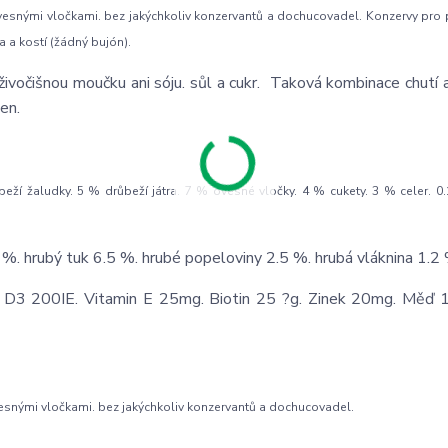
vesnými vločkami. bez jakýchkoliv konzervantů a dochucovadel. Konzervy pro
a a kostí (žádný bujón).
ivočišnou moučku ani sóju. sůl a cukr. Taková kombinace chutí 
en.
ží žaludky. 5 % drůbeží játra. 7 % ovesné vločky. 4 % cukety. 3 % celer. 0.
 %. hrubý tuk 6.5 %. hrubé popeloviny 2.5 %. hrubá vláknina 1.2 
 D3 200IE. Vitamin E 25mg. Biotin 25 ?g. Zinek 20mg. Měď 1
esnými vločkami. bez jakýchkoliv konzervantů a dochucovadel.