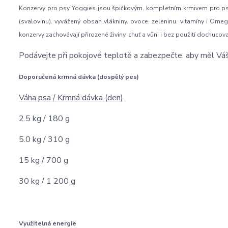
Konzervy pro psy Yoggies jsou špičkovým. kompletním krmivem pro psy v
(svalovinu). vyvážený obsah vlákniny. ovoce. zeleninu. vitamíny i Omeg
konzervy zachovávají přirozené živiny. chuť a vůni i bez použití dochucov
Podávejte při pokojové teplotě a zabezpečte. aby měl Váš 
Doporučená krmná dávka (dospělý pes)
Váha psa / Krmná dávka (den)
2.5 kg / 180 g
5.0 kg / 310 g
15 kg / 700 g
30 kg / 1 200 g
Využitelná energie