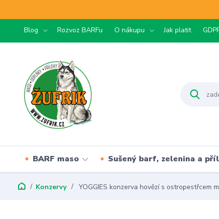
Blog
Rozvoz BARFu
O nákupu
Jak platit
GDP
BARF maso
Sušený barf, zelenina a pří
Konzervy
YOGGIES konzerva hovězí s ostropestřcem 