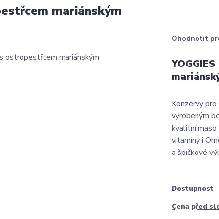
pestřcem mariánským
Ohodnotit pr
YOGGIES 
mariánsk
Konzervy pro 
vyrobeným bez 
kvalitní maso 
vitamíny i Om
a špičkové výr
Dostupnost
Cena před sl