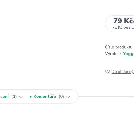
79 Kč
/
71 Kč
bez 
Číslo produktu:
Výrobce:
Yogg
Do oblíbený
cení
1
Komentáře
0