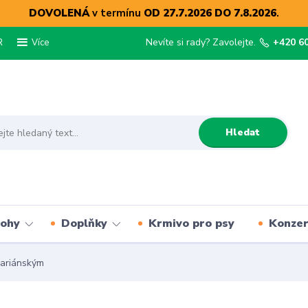
DOVOLENÁ
v termínu
OD 27.7.2026 DO 7.8.2026
.
R
Nevíte si rady? Zavolejte.
+420 6
Více
Hledat
lohy
Doplňky
Krmivo pro psy
Konze
mariánským