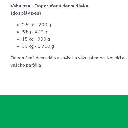
Váha psa - Doporučená denní dávka
(dospělý pes)
2,5 kg - 200 g
5 kg - 400 g
15 kg - 990 g
30 kg - 1 700 g
Doporučená denní dávka závisí na věku, plemeni, kondici a 
vašeho parťáka.