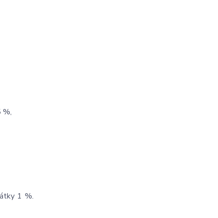
5 %,
látky 1 %.