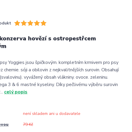
odukt
konzerva hovězí s ostropestřcem
ým
psy Yoggies jsou špičkovým. kompletním krmivem pro psy
chemie. sóji a obilovin z nejkvalitnějších surovin. Obsahují
(svalovinu). vyvážený obsah vlákniny. ovoce. zeleninu.
ega 3 & 6 mastné kyseliny. Díky pečlivému výběru surovin
...
celý popis
není skladem ani u dodavatele
evou
79 Kč