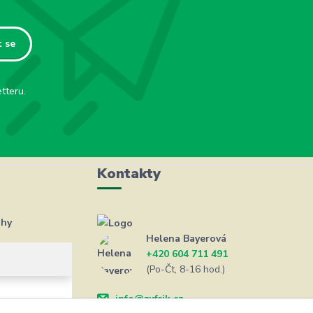
t se
tteru.
Kontakty
ahy
Helena Bayerová
+420 604 711 491
(Po-Čt, 8-16 hod.)
info@zufrik.cz