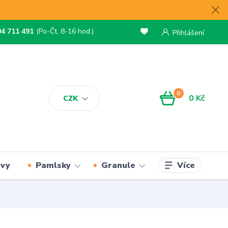
04 711 491
(Po-Čt, 8-16 hod.)
Přihlášení
0
0 Kč
CZK
Více
rvy
Pamlsky
Granule