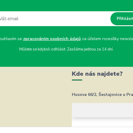
Přihlási
uhlasím se
zpracováním osobních údajů
za účelem rozesílky newsle
Můžete se kdykoli odhlásit. Zasíláme jednou za 14 dní.
Kde nás najdete?
Husova 66/2, Šestajovice u Pr