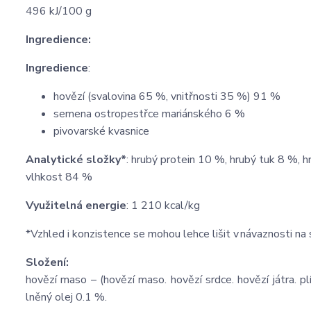
496 kJ/100 g
Ingredience:
Ingredience
:
hovězí (svalovina 65 %, vnitřnosti 35 %) 91 %
semena ostropestřce mariánského 6 %
pivovarské kvasnice
Analytické složky*
: hrubý protein 10 %, hrubý tuk 8 %, h
vlhkost 84 %
Využitelná energie
: 1 210 kcal/kg
*Vzhled i konzistence se mohou lehce lišit v návaznosti na
Složení:
hovězí maso – (hovězí maso. hovězí srdce. hovězí játra. p
lněný olej 0.1 %.