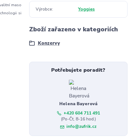
valitní maso
Výrobce
Yoggies
chnologii si
Zboží zařazeno v kategoriích
Konzervy
Potřebujete poradit?
Helena Bayerová
+420 604 711 491
(Po-Čt, 8-16 hod.)
info@zufrik.cz