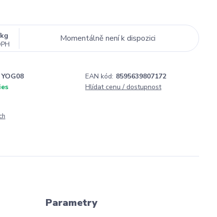
kg
Momentálně není k dispozici
DPH
YOG08
EAN kód:
8595639807172
ies
Hlídat cenu / dostupnost
ch
Parametry