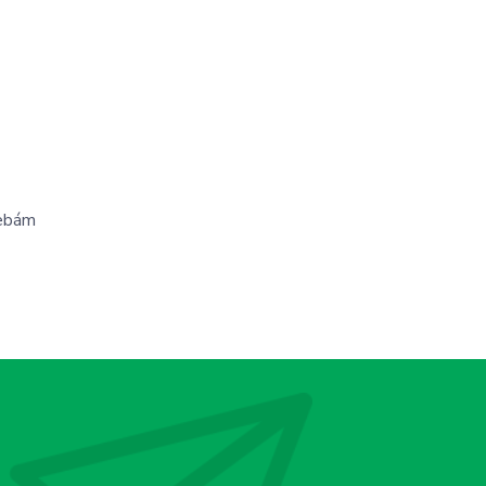
řebám