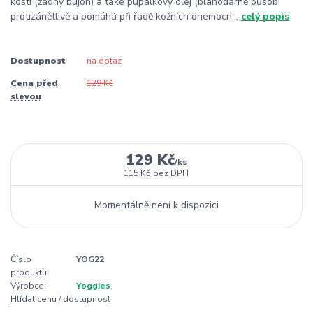
kostí (žádný bujón) a také pupálkový olej (blahodárně působí
protizánětlivě a pomáhá při řadě kožních onemocn...
celý popis
Dostupnost
na dotaz
Cena před
129 Kč
slevou
129 Kč
/
ks
115 Kč
bez DPH
Momentálně není k dispozici
Číslo
YOG22
produktu:
Výrobce:
Yoggies
Hlídat cenu / dostupnost