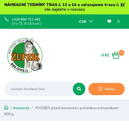
NÁHRADNÍ TERMÍNY TRAS č. 13 a 14 a zařazujeme trasu č. 12
vše najdete v rozvozu
+420 604 711 491
CZK
(Po-Čt, 8-16 hod.)
0
0 Kč
Menu
Konzervy
YOGGIES jelení konzerva s pohankou a brusinkami
800 g