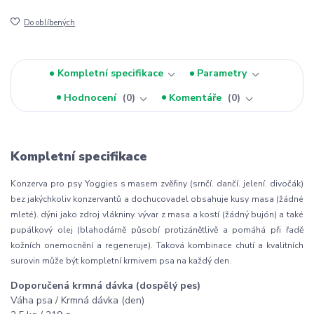
Do oblíbených
Kompletní specifikace
Parametry
Hodnocení
0
Komentáře
0
Kompletní specifikace
Konzerva pro psy Yoggies s masem zvěřiny (srnčí. dančí. jelení. divočák)
bez jakýchkoliv konzervantů a dochucovadel obsahuje kusy masa (žádné
mleté). dýni jako zdroj vlákniny. vývar z masa a kostí (žádný bujón) a také
pupálkový olej (blahodárně působí protizánětlivě a pomáhá při řadě
kožních onemocnění a regeneruje). Taková kombinace chutí a kvalitních
surovin může být kompletní krmivem psa na každý den.
Doporučená krmná dávka (dospělý pes)
Váha psa / Krmná dávka (den)