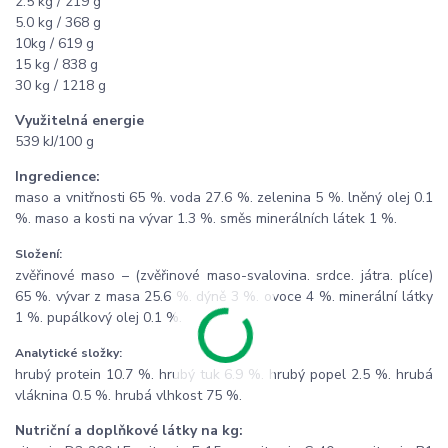
2.5 kg / 219 g
5.0 kg / 368 g
10kg / 619 g
15 kg / 838 g
30 kg / 1218 g
Využitelná energie
539 kJ/100 g
Ingredience:
maso a vnitřnosti 65 %. voda 27.6 %. zelenina 5 %. lněný olej 0.1
%. maso a kosti na vývar 1.3 %. směs minerálních látek 1 %.
Složení:
zvěřinové maso – (zvěřinové maso-svalovina. srdce. játra. plíce)
65 %. vývar z masa 25.6 %. dýně 3 %. ovoce 4 %. minerální látky
1 %. pupálkový olej 0.1 %.
Analytické složky:
hrubý protein 10.7 %. hrubý tuk 6.9 %. hrubý popel 2.5 %. hrubá
vláknina 0.5 %. hrubá vlhkost 75 %.
Nutriční a doplňkové látky na kg: