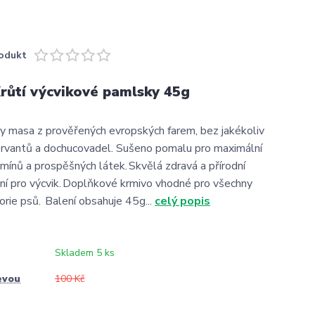
odukt
růtí výcvikové pamlsky 45g
 masa z prověřených evropských farem, bez jakékoliv
rvantů a dochucovadel. Sušeno pomalu pro maximální
amínů a prospěšných látek. Skvělá zdravá a přírodní
ní pro výcvik. Doplňkové krmivo vhodné pro všechny
rie psů. Balení obsahuje 45g...
celý popis
Skladem 5 ks
evou
100 Kč