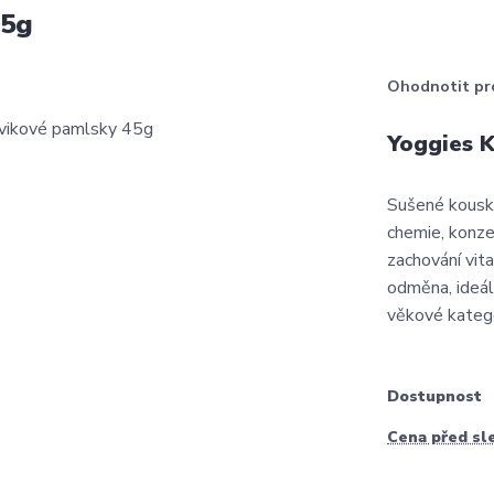
45g
Ohodnotit pr
Yoggies K
Sušené kousky
chemie, konze
zachování vit
odměna, ideál
věkové katego
Dostupnost
Cena před sl