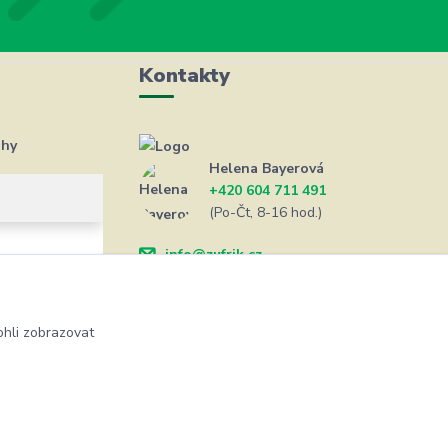
Kontakty
ahy
Helena Bayerová
+420 604 711 491
(Po-Čt, 8-16 hod.)
info@zufrik.cz
hli zobrazovat