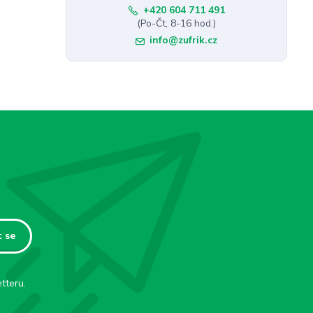
+420 604 711 491
(Po-Čt, 8-16 hod.)
info@zufrik.cz
t se
tteru.