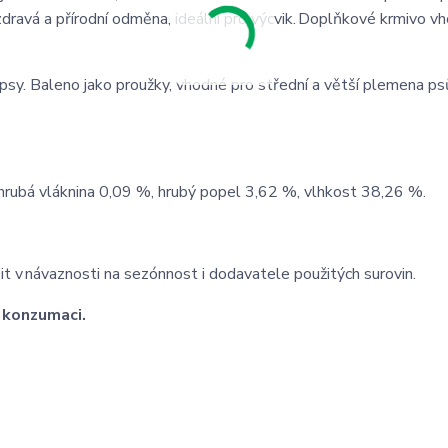
dravá a přírodní odměna, ideální pro výcvik. Doplňkové krmivo v
psy. Baleno jako proužky, vhodné pro střední a větší plemena ps
 hrubá vláknina 0,09 %, hrubý popel 3,62 %, vlhkost 38,26 %.
šit v návaznosti na sezónnost i dodavatele použitých surovin.
e konzumaci.