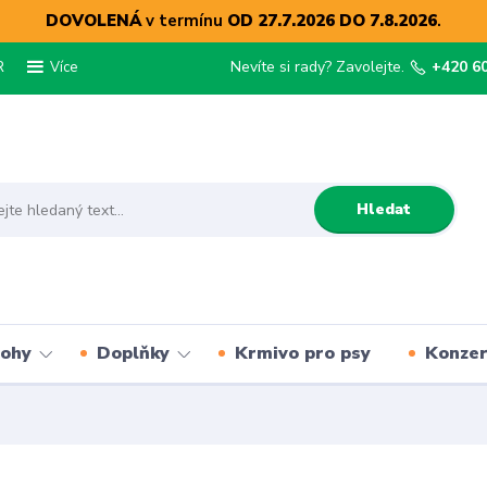
DOVOLENÁ
v termínu
OD 27.7.2026 DO 7.8.2026
.
R
Nevíte si rady? Zavolejte.
+420 6
Více
Hledat
lohy
Doplňky
Krmivo pro psy
Konze