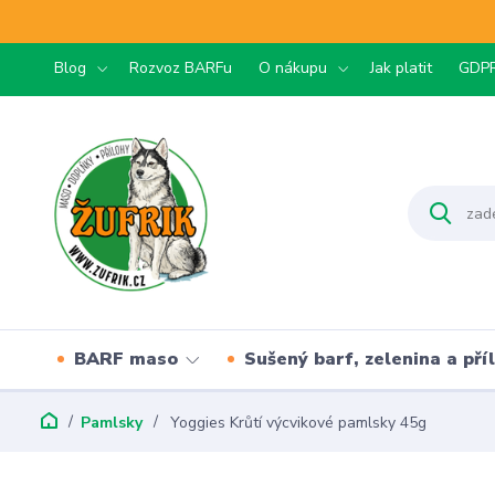
Blog
Rozvoz BARFu
O nákupu
Jak platit
GDP
BARF maso
Sušený barf, zelenina a pří
Pamlsky
Yoggies Krůtí výcvikové pamlsky 45g