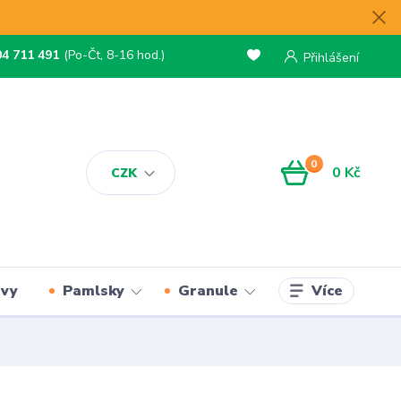
04 711 491
(Po-Čt, 8-16 hod.)
Přihlášení
0
0 Kč
CZK
Více
rvy
Pamlsky
Granule