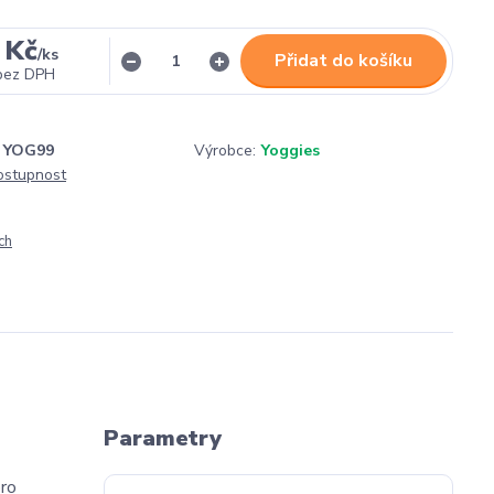
 Kč
/
ks
Přidat do košíku
bez DPH
YOG99
Výrobce:
Yoggies
dostupnost
ch
Parametry
pro