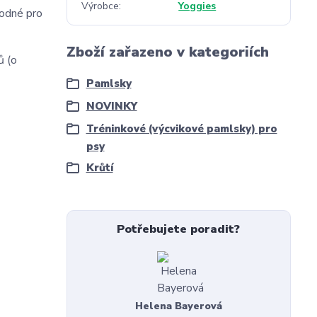
Výrobce
Yoggies
hodné pro
Zboží zařazeno v kategoriích
ů (o
Pamlsky
NOVINKY
Tréninkové (výcvikové pamlsky) pro
psy
Krůtí
Potřebujete poradit?
Helena Bayerová