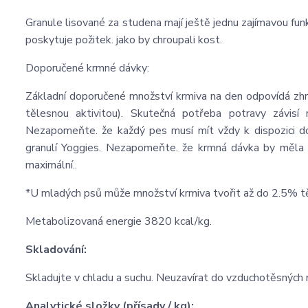
Granule lisované za studena mají ještě jednu zajímavou funk
poskytuje požitek. jako by chroupali kost.
Doporučené krmné dávky:
Základní doporučené množství krmiva na den odpovídá zh
tělesnou aktivitou). Skutečná potřeba potravy závisí
Nezapomeňte. že každý pes musí mít vždy k dispozici d
granulí Yoggies. Nezapomeňte. že krmná dávka by měla
maximální..
*U mladých psů může množství krmiva tvořit až do 2.5% t
Metabolizovaná energie 3820 kcal/kg.
Skladování:
Skladujte v chladu a suchu. Neuzavírat do vzduchotěsných 
Analytické složky (přísady / kg):