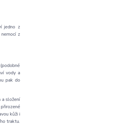
í jedno z
a nemocí z
o (podobné
aví vody a
sou pak do
 a složení
í přirozené
vou kůži i
ího traktu.