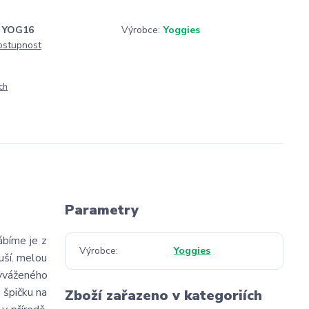
YOG16
Výrobce:
Yoggies
dostupnost
ch
Parametry
ábíme je z
Výrobce
Yoggies
uší. melou
 vyváženého
 špičku na
Zboží zařazeno v kategoriích