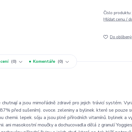
Číslo produktu:
Hlídat cenu / 
Do oblíbený
cení
0
Komentáře
0
chutnají a jsou mimořádně zdravé pro jejich trávicí systém. Vyr
87% před sušením). ovoce. zeleniny a bylinek. které se pouze s
nou chemii. lepek. sóju a jsou plné přírodních vitamínů. bylinek a
ii. ani masokostní moučky a dochucovadla dělá z granulí Yoggies