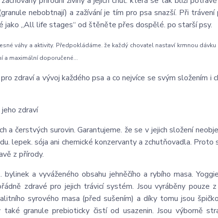
chovány přírodní živiny a jejich chuť. která se tak blíží potravě 
granule nebobtnají) a zažívání je tím pro psa snazší. Při trávení
é jako „All life stages“ od štěněte přes dospělé. po starší psy.
esné váhy a aktivity. Předpokládáme. že každý chovatel nastaví krmnou dávku 
ní a maximální doporučené...
ro zdraví a vývoj každého psa a co nejvíce se svým složením i chu
 jeho zdraví
ch a čerstvých surovin. Garantujeme. že se v jejich složení neobje
du. lepek. sója ani chemické konzervanty a zchutňovadla. Proto 
avě z přírody.
nů. bylinek a vyváženého obsahu jehněčího a rybího masa. Yoggi
ádně zdravé pro jejich trávicí systém. Jsou vyráběny pouze z 
kvalitního syrového masa (před sušením) a díky tomu jsou špičko
rý také granule prebioticky čistí od usazenin. Jsou výborně str