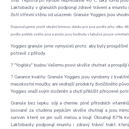
trhu. Teplota při výrobě nepřesáhne 48°C. díky tomu jsou za
Laktobacily v granulích podporují zdravé trávení a imunitu (
čistí střevní stěnu od usazenin. Granule Yoggies jsou vhodn
Doporučujeme zvolit ideální krmnou dávku pro psa podle jeho věku. těl
podle potřeb svého psa a proto jsou hodnoty v tabulce pouze orientač
Yoggies granule jsme vymysleli proto. aby byly prospěšné p
potravě z přírody.
? "Yogísky" budou Vašemu psovi skvěle chutnat a prospějí i
? Garance kvality: Granule Yoggies jsou vyrobeny z kvalitní
masokostní moučky. ani vedlejší produkty živočišného půvo
Yoggies snaží svým složením a chutí přiblížit přirozené potr
Granule bez lepku. sóji a chemie. plné přírodních vitamí
lisované za studena pejskům skvěle chutnají a jsou mimoř
surovin. které se jen suší. melou a lisují. Obsahují 87% 
Laktobacily podporují imunitu i zdravý trávicí trakt. kte