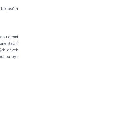
í tak psům
žnou denní
ientační.
ých dávek
mohou být