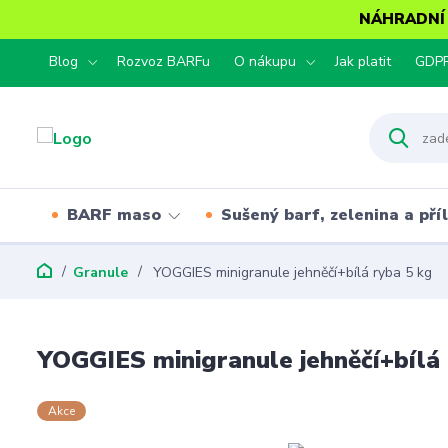
NÁHRADNÍ T
Blog
Rozvoz BARFu
O nákupu
Jak platit
GDP
BARF maso
Sušený barf, zelenina a pří
Granule
YOGGIES minigranule jehněčí+bílá ryba 5 kg
YOGGIES minigranule jehněčí+bílá 
Akce