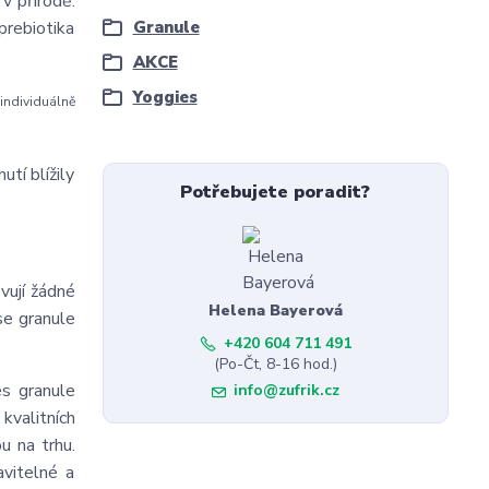
v přírodě.
 prebiotika
Granule
AKCE
Yoggies
individuálně
tí blížily
Potřebujete poradit?
vují žádné
Helena Bayerová
se granule
+420 604 711 491
(Po-Čt, 8-16 hod.)
es granule
info@zufrik.cz
kvalitních
u na trhu.
avitelné a