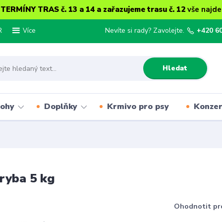
ERMÍNY TRAS č. 13 a 14 a zařazujeme trasu č. 12
vše najde
R
Nevíte si rady? Zavolejte.
+420 6
Více
Hledat
lohy
Doplňky
Krmivo pro psy
Konze
ryba 5 kg
Ohodnotit pr