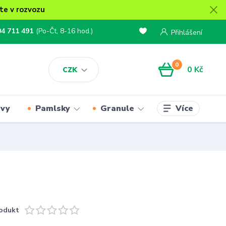
te v rozvozu
04 711 491
(Po-Čt, 8-16 hod.)
Přihlášení
0
0 Kč
CZK
Více
rvy
Pamlsky
Granule
odukt