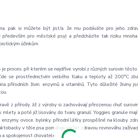
a. pak si můžete být jist/a. že mu podáváte pro jeho zdrav
odné především pro městské psy) a předcházíte tak riziku mnoh
biotickým účinkům.
e proces. při kterém se nejdříve vyrobí z různých surovin těst
 Zde se prostřednictvím velkého tlaku a teploty až 200°C zb
na přírodních živin. enzymů a vitamínů. Tyto důležité živiny j
tou.
vě z přírody. Již z výroby si zachovávají přirozenou chuť surovin
. mlety a poté již lisovány do tvaru granulí. Yoggies granule maj
 enzymy. ovoce. bylinky. přírodní látky prospěšné na klouby. zdra
 Laktobacily v těle psa pomáhají udržet zdravou rovnováhu zažívac
psa a spokojenost chovatele.