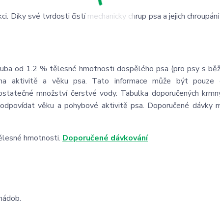
ci. Díky své tvrdosti čistí mechanicky chrup psa a jejich chroupán
ruba od 1.2 % tělesné hmotnosti dospělého psa (pro psy s bě
 na aktivitě a věku psa. Tato informace může být pouze or
ostatečné množství čerstvé vody. Tabulka doporučených krmn
 odpovídat věku a pohybové aktivitě psa. Doporučené dávky 
ělesné hmotnosti.
Doporučené dávkování
nádob.