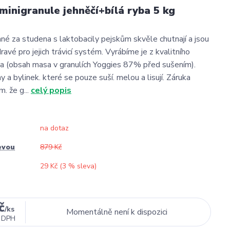
inigranule jehněčí+bílá ryba 5 kg
ané za studena s laktobacily pejskům skvěle chutnají a jsou
vé pro jejich trávicí systém. Vyrábíme je z kvalitního
a (obsah masa v granulích Yoggies 87% před sušením).
y a bylinek. které se pouze suší. melou a lisují. Záruka
m. že g...
celý popis
na dotaz
evou
879 Kč
29 Kč (
3
% sleva)
č
/
ks
Momentálně není k dispozici
 DPH