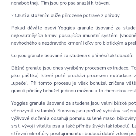
nenabobtnají. Tím jsou pro psa snazší k trávení.
? Chutí a složením blíže přirozené potravě z přírody.
Pokud dáváte psovi Yoggies granule lisované za studen
nejkvalitnějších krmiv. posilujících imunitní systém (vh
nevhodného a nezdravého krmení i díky pro biotickým a pre
Co jsou granule lisované za studena s příměsí laktobacilů:
Běžné granule jsou dnes vyráběny procesem extrudace. To j
jako paštika). které poté prochází procesem extrudace.
„upeče“. Při tomto procesu je však bohužel zničena větši
granulí přidány bohužel jedinou možnou a to chemickou ces
Yoggies granule lisované za studena jsou velmi blízké potra
vč.enzymů i vitamínů. Suroviny jsou pečlivě vybírány. sušeny
výživové složení a obsahují pomalu sušené maso. bílkoviny.
srst. vývoj i vitalitu psa a také příměs živých laktobacilů.
střevní mikroflóry. posilují imunitu i budoucí dobré zdraví 