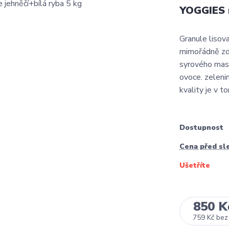
YOGGIES m
Granule lisov
mimořádně zdra
syrového mas
ovoce. zelenin
kvality je v to
Dostupnost
Cena před sl
Ušetříte
850 K
759 Kč
bez