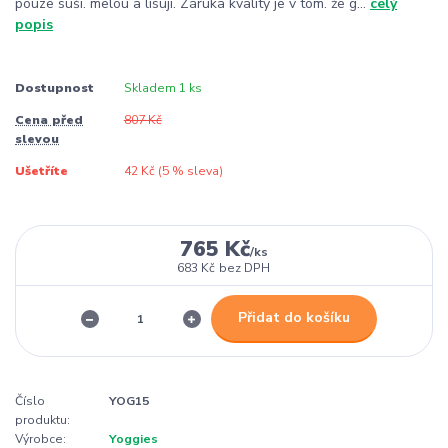
pouze suší. melou a lisují. Záruka kvality je v tom. že g...
celý
popis
Dostupnost
Skladem 1 ks
Cena před
807 Kč
slevou
Ušetříte
42 Kč (
5
% sleva)
765 Kč
/
ks
683 Kč
bez DPH
Přidat do košíku
Číslo
YOG15
produktu:
Výrobce:
Yoggies