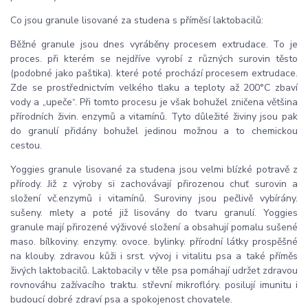
Co jsou granule lisované za studena s příměsí laktobacilů:
Běžné granule jsou dnes vyráběny procesem extrudace. To je
proces. při kterém se nejdříve vyrobí z různých surovin těsto
(podobné jako paštika). které poté prochází procesem extrudace.
Zde se prostřednictvím velkého tlaku a teploty až 200°C zbaví
vody a „upeče“. Při tomto procesu je však bohužel zničena většina
přírodních živin. enzymů a vitamínů. Tyto důležité živiny jsou pak
do granulí přidány bohužel jedinou možnou a to chemickou
cestou.
Yoggies granule lisované za studena jsou velmi blízké potravě z
přírody. Již z výroby si zachovávají přirozenou chuť surovin a
složení vč.enzymů i vitamínů. Suroviny jsou pečlivě vybírány.
sušeny. mlety a poté již lisovány do tvaru granulí. Yoggies
granule mají přirozené výživové složení a obsahují pomalu sušené
maso. bílkoviny. enzymy. ovoce. bylinky. přírodní látky prospěšné
na klouby. zdravou kůži i srst. vývoj i vitalitu psa a také příměs
živých laktobacilů. Laktobacily v těle psa pomáhají udržet zdravou
rovnováhu zažívacího traktu. střevní mikroflóry. posilují imunitu i
budoucí dobré zdraví psa a spokojenost chovatele.