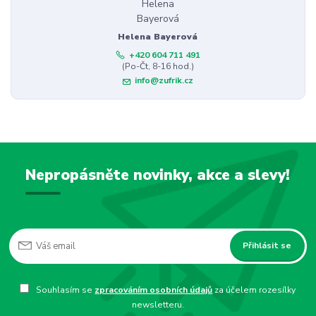
Helena Bayerová
+420 604 711 491
(Po-Čt, 8-16 hod.)
info@zufrik.cz
Nepropásněte novinky, akce a slevy!
Přihlásit se
Souhlasím se
zpracováním osobních údajů
za účelem rozesílky
newsletteru.