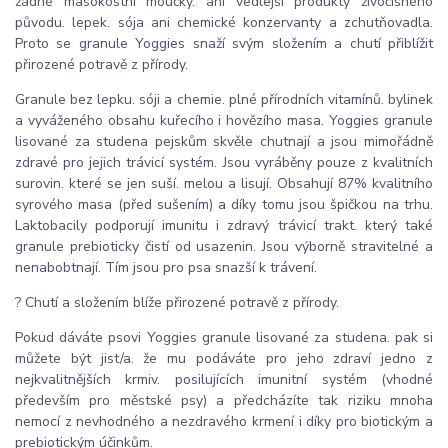
žádné masokostní moučky. ani vedlejší produkty živočišného
původu. lepek. sója ani chemické konzervanty a zchutňovadla.
Proto se granule Yoggies snaží svým složením a chutí přiblížit
přirozené potravě z přírody.
Granule bez lepku. sóji a chemie. plné přírodních vitamínů. bylinek
a vyváženého obsahu kuřecího i hovězího masa. Yoggies granule
lisované za studena pejskům skvěle chutnají a jsou mimořádně
zdravé pro jejich trávicí systém. Jsou vyráběny pouze z kvalitních
surovin. které se jen suší. melou a lisují. Obsahují 87% kvalitního
syrového masa (před sušením) a díky tomu jsou špičkou na trhu.
Laktobacily podporují imunitu i zdravý trávicí trakt. který také
granule prebioticky čistí od usazenin. Jsou výborně stravitelné a
nenabobtnají. Tím jsou pro psa snazší k trávení.
? Chutí a složením blíže přirozené potravě z přírody.
Pokud dáváte psovi Yoggies granule lisované za studena. pak si
můžete být jist/a. že mu podáváte pro jeho zdraví jedno z
nejkvalitnějších krmiv. posilujících imunitní systém (vhodné
především pro městské psy) a předcházíte tak riziku mnoha
nemocí z nevhodného a nezdravého krmení i díky pro biotickým a
prebiotickým účinkům.