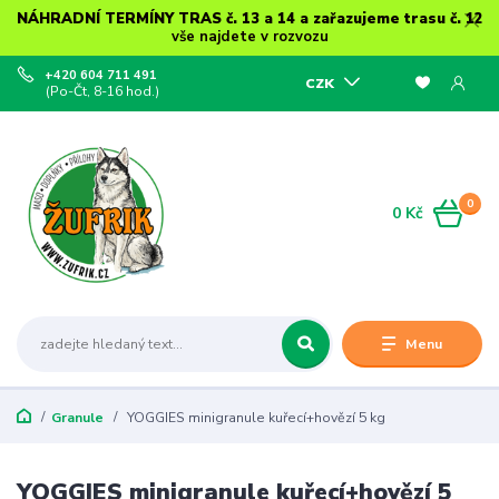
NÁHRADNÍ TERMÍNY TRAS č. 13 a 14 a zařazujeme trasu č. 12
vše najdete v rozvozu
+420 604 711 491
CZK
(Po-Čt, 8-16 hod.)
0
0 Kč
Menu
Granule
YOGGIES minigranule kuřecí+hovězí 5 kg
YOGGIES minigranule kuřecí+hovězí 5