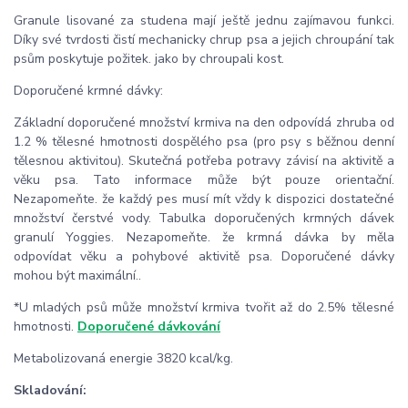
Granule lisované za studena mají ještě jednu zajímavou funkci.
Díky své tvrdosti čistí mechanicky chrup psa a jejich chroupání tak
psům poskytuje požitek. jako by chroupali kost.
Doporučené krmné dávky:
Základní doporučené množství krmiva na den odpovídá zhruba od
1.2 % tělesné hmotnosti dospělého psa (pro psy s běžnou denní
tělesnou aktivitou). Skutečná potřeba potravy závisí na aktivitě a
věku psa. Tato informace může být pouze orientační.
Nezapomeňte. že každý pes musí mít vždy k dispozici dostatečné
množství čerstvé vody. Tabulka doporučených krmných dávek
granulí Yoggies. Nezapomeňte. že krmná dávka by měla
odpovídat věku a pohybové aktivitě psa. Doporučené dávky
mohou být maximální..
*U mladých psů může množství krmiva tvořit až do 2.5% tělesné
hmotnosti.
Doporučené dávkování
Metabolizovaná energie 3820 kcal/kg.
Skladování: