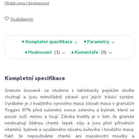
Hlídat cenu / dostupnost
Do oblíbených
Kompletní specifikace
Parametry
Hodnocení
1
Komentáře
0
Kompletní specifikace
Granule lisované za studena s laktobacily pejskům skvěle
chutnají a jsou mimořádně zdravé pro jejich trávicí systém.
Vyrábíme je z kvalitního syrového masa (obsah masa v granulích
Yoggies 87% před sušením). ovoce. zeleniny a bylinek. které se
pouze suší. melou a lisují. Záruka kvality je v tom. že granule
neobsahují žádnou chemii. lepek. sóju a jsou plné přírodních
vitamínů. bylinek a vyváženého obsahu kuřecího i hovězího masa.
Fakt. že nepoužíváme chemii. ani masokostní moučky a