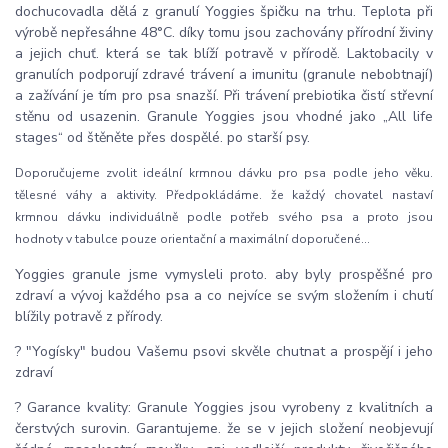
dochucovadla dělá z granulí Yoggies špičku na trhu. Teplota při
výrobě nepřesáhne 48°C. díky tomu jsou zachovány přírodní živiny
a jejich chuť. která se tak blíží potravě v přírodě. Laktobacily v
granulích podporují zdravé trávení a imunitu (granule nebobtnají)
a zažívání je tím pro psa snazší. Při trávení prebiotika čistí střevní
stěnu od usazenin. Granule Yoggies jsou vhodné jako „All life
stages“ od štěněte přes dospělé. po starší psy.
Doporučujeme zvolit ideální krmnou dávku pro psa podle jeho věku.
tělesné váhy a aktivity. Předpokládáme. že každý chovatel nastaví
krmnou dávku individuálně podle potřeb svého psa a proto jsou
hodnoty v tabulce pouze orientační a maximální doporučené...
Yoggies granule jsme vymysleli proto. aby byly prospěšné pro
zdraví a vývoj každého psa a co nejvíce se svým složením i chutí
blížily potravě z přírody.
? "Yogísky" budou Vašemu psovi skvěle chutnat a prospějí i jeho
zdraví
? Garance kvality: Granule Yoggies jsou vyrobeny z kvalitních a
čerstvých surovin. Garantujeme. že se v jejich složení neobjevují