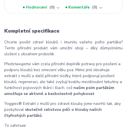
Hodnocení
0
Komentáře
0
Kompletní specifikace
Chcete posílit zdraví kloubů i imunitu vašeho psího parťáka?
Tento přírodní produkt vám umožní obojí – díky důmyslnému
složení s obsahem probiotik.
Představujeme vám zcela přírodní doplněk potravy pro posílení a
podporu kloubů bez omezení věku psa. Mimo jiné obsahuje
extrakt z mušlí a další přírodní složky, které podporují posílení
kloubů, regeneraci, ale také zvyšují kvalitu mezikloubní tekutiny a
funkčnost pojivových tkání i šlach, což
našim psím parťákům
umožňuje se aktivně a bezbolestně pohybovat
.
Yoggies® Extrakt z mušlí pro zdravé klouby jsme navrhli tak, aby
poskytoval
skutečně celistvou péči o klouby našich
čtyřnohých parťáků
.
To zahrnuje: