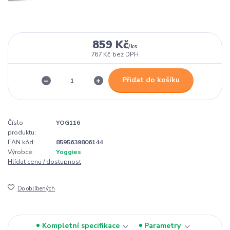
859 Kč
/
ks
767 Kč
bez DPH
Přidat do košíku
Číslo
YOG116
produktu:
EAN kód:
8595639806144
Výrobce:
Yoggies
Hlídat cenu / dostupnost
Do oblíbených
Kompletní specifikace
Parametry