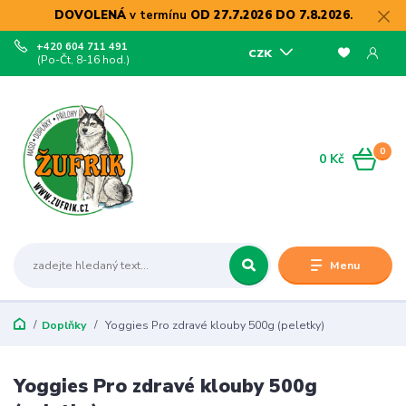
DOVOLENÁ
v termínu
OD 27.7.2026 DO 7.8.2026
.
+420 604 711 491
CZK
(Po-Čt, 8-16 hod.)
0
0 Kč
Menu
Doplňky
Yoggies Pro zdravé klouby 500g (peletky)
Yoggies Pro zdravé klouby 500g