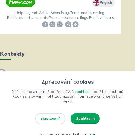
Kontakty
Helena Bayerová
Zpracování cookies
+420 604 711 491
(Po-Čt, 8-16 hod.)
Náš e-shop a partneři potřebují Váš
souhlas
s použitím souborů
cookies, aby Vám mohli zobrazovat informace týkající se Vašich
zájmů.
info@zufrik.cz
Souhlasím
Nastavení
Souhlas můžete odmítnout
zde
.