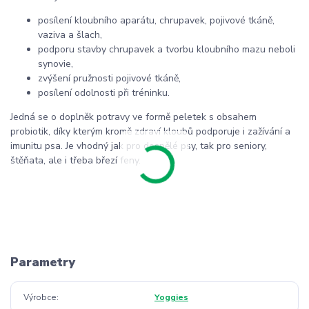
posílení kloubního aparátu, chrupavek, pojivové tkáně,
vaziva a šlach,
podporu stavby chrupavek a tvorbu kloubního mazu neboli
synovie,
zvýšení pružnosti pojivové tkáně,
posílení odolnosti při tréninku.
Jedná se o doplněk potravy ve formě peletek s obsahem
probiotik, díky kterým kromě zdraví kloubů podporuje i zažívání a
imunitu psa. Je vhodný jak pro dospělé psy, tak pro seniory,
štěňata, ale i třeba březí feny.
Parametry
Výrobce
Yoggies