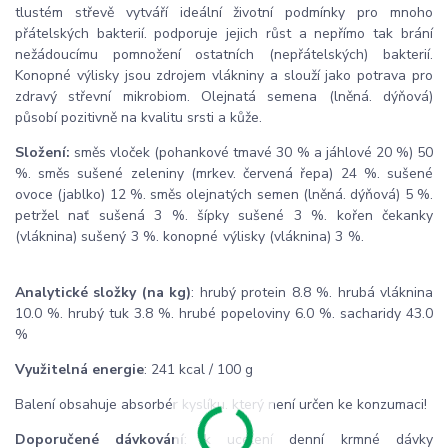
tlustém střevě vytváří ideální životní podmínky pro mnoho
přátelských bakterií. podporuje jejich růst a nepřímo tak brání
nežádoucímu pomnožení ostatních (nepřátelských) bakterií.
Konopné výlisky jsou zdrojem vlákniny a slouží jako potrava pro
zdravý střevní mikrobiom. Olejnatá semena (lněná. dýňová)
působí pozitivně na kvalitu srsti a kůže.
Složení:
směs vloček (pohankové tmavé 30 % a jáhlové 20 %) 50
%. směs sušené zeleniny (mrkev. červená řepa) 24 %. sušené
ovoce (jablko) 12 %. směs olejnatých semen (lněná. dýňová) 5 %.
petržel nať sušená 3 %. šípky sušené 3 %. kořen čekanky
(vláknina) sušený 3 %. konopné výlisky (vláknina) 3 %.
Analytické složky (na kg)
: hrubý protein 8.8 %. hrubá vláknina
10.0 %. hrubý tuk 3.8 %. hrubé popeloviny 6.0 %. sacharidy 43.0
%
Využitelná energie
: 241 kcal / 100 g
Balení obsahuje absorbér kyslíku. který není určen ke konzumaci!
Doporučené dávkování
: k ucelení denní krmné dávky