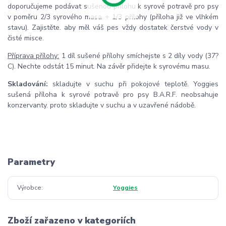
doporučujeme podávat sušenou přílohu k syrové potravě pro psy
v poměru 2/3 syrového masa + 1/3 přílohy (příloha již ve vlhkém
stavu). Zajistěte. aby měl váš pes vždy dostatek čerstvé vody v
čisté misce.
Příprava přílohy:
1 díl sušené přílohy smíchejste s 2 díly vody (37?
C). Nechte odstát 15 minut. Na závěr přidejte k syrovému masu.
Skladování:
skladujte v suchu při pokojové teplotě. Yoggies
sušená příloha k syrové potravě pro psy B.A.R.F. neobsahuje
konzervanty. proto skladujte v suchu a v uzavřené nádobě.
Parametry
Výrobce
Yoggies
Zboží zařazeno v kategoriích