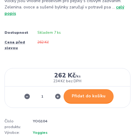
vločky jsou vhodné především pro pejsky s citlivým zažíváním.
Zelenina. ovoce a sušené bylinky zaručují v potravě psa ...
celý
popis
Dostupnost
Skladem 7 ks
Cena před
262 Kč
slevou
262 Kč
/
ks
234 Kč
bez DPH
Přidat do košíku
Číslo
YOG104
produktu:
Výrobce:
Yoggies