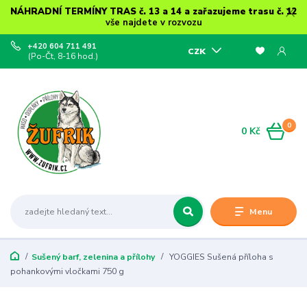
NÁHRADNÍ TERMÍNY TRAS č. 13 a 14 a zařazujeme trasu č. 12
vše najdete v rozvozu
+420 604 711 491
CZK
(Po-Čt, 8-16 hod.)
0
0 Kč
Menu
Sušený barf, zelenina a přílohy
YOGGIES Sušená příloha s
pohankovými vločkami 750 g