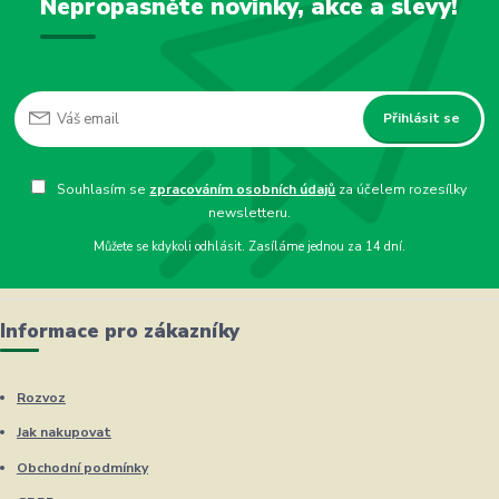
Nepropásněte novinky, akce a slevy!
Přihlásit se
Souhlasím se
zpracováním osobních údajů
za účelem rozesílky
newsletteru.
Můžete se kdykoli odhlásit. Zasíláme jednou za 14 dní.
Informace pro zákazníky
Rozvoz
Jak nakupovat
Obchodní podmínky