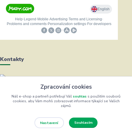
Kontakty
Helena Bayerová
Zpracování cookies
+420 604 711 491
(Po-Čt, 8-16 hod.)
Náš e-shop a partneři potřebují Váš
souhlas
s použitím souborů
cookies, aby Vám mohli zobrazovat informace týkající se Vašich
zájmů.
info@zufrik.cz
Souhlasím
Nastavení