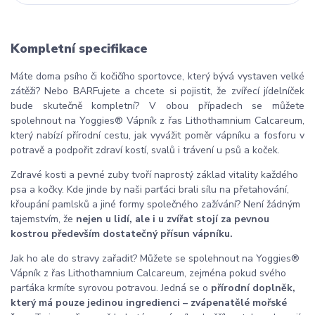
Kompletní specifikace
Máte doma psího či kočičího sportovce, který bývá vystaven velké
zátěži? Nebo BARFujete a chcete si pojistit, že zvířecí jídelníček
bude skutečně kompletní? V obou případech se můžete
spolehnout na Yoggies® Vápník z řas Lithothamnium Calcareum,
který nabízí přírodní cestu, jak vyvážit poměr vápníku a fosforu v
potravě a podpořit zdraví kostí, svalů i trávení u psů a koček.
Zdravé kosti a pevné zuby tvoří naprostý základ vitality každého
psa a kočky. Kde jinde by naši parťáci brali sílu na přetahování,
křoupání pamlsků a jiné formy společného zažívání? Není žádným
tajemstvím, že
nejen u lidí, ale i u zvířat stojí za pevnou
kostrou především dostatečný přísun vápníku.
Jak ho ale do stravy zařadit? Můžete se spolehnout na Yoggies®
Vápník z řas Lithothamnium Calcareum, zejména pokud svého
parťáka krmíte syrovou potravou. Jedná se o
přírodní doplněk,
který má pouze jedinou ingredienci – zvápenatělé mořské