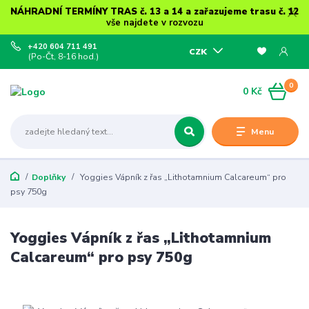
NÁHRADNÍ TERMÍNY TRAS č. 13 a 14 a zařazujeme trasu č. 12
vše najdete v rozvozu
+420 604 711 491
CZK
(Po-Čt, 8-16 hod.)
0
0 Kč
Menu
Doplňky
Yoggies Vápník z řas „Lithotamnium Calcareum“ pro
psy 750g
Yoggies Vápník z řas „Lithotamnium
Calcareum“ pro psy 750g