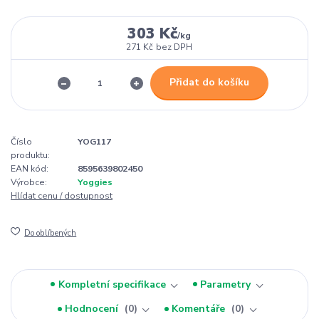
303 Kč
/
kg
271 Kč
bez DPH
Přidat do košíku
Číslo
YOG117
produktu:
EAN kód:
8595639802450
Výrobce:
Yoggies
Hlídat cenu / dostupnost
Do oblíbených
Kompletní specifikace
Parametry
Hodnocení
0
Komentáře
0