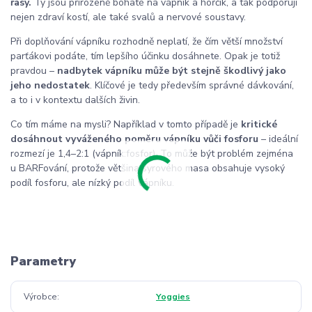
řasy.
Ty jsou přirozeně bohaté na vápník a hořčík, a tak podporují
nejen zdraví kostí, ale také svalů a nervové soustavy.
Při doplňování vápníku rozhodně neplatí, že čím větší množství
parťákovi podáte, tím lepšího účinku dosáhnete. Opak je totiž
pravdou –
nadbytek vápníku může být stejně škodlivý jako
jeho nedostatek
. Klíčové je tedy především správné dávkování,
a to i v kontextu dalších živin.
Co tím máme na mysli? Například v tomto případě je
kritické
dosáhnout vyváženého poměru vápníku vůči fosforu
– ideální
rozmezí je 1,4–2:1 (vápník:fosfor). To může být problém zejména
u BARFování, protože většina syrového masa obsahuje vysoký
podíl fosforu, ale nízký podíl vápníku.
Parametry
Výrobce
Yoggies