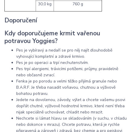
30,0 kg
760 g
Doporučení
Kdy doporučujeme krmit vařenou
potravou Yoggies?
Pes je vybíravý a nedaří se pro něj najít dlouhodobě
vyhovující kompletní a zdravé krmivo.
Pes je po operaci a trpí nechutenstvím.
Pes trpí alergiemi, trávicími potížemi, průjmy, pravidelně
nebo občasně zvrací.
Fenka je po porodu a velmi těžko přijímá granule nebo
B.A.R.F. Je třeba nasadit voňavou, chutnou a výživově
bohatou potravu.
Jedete na dovolenou, závody, výlet a chcete vašemu psovi
dopřát chutné, výživově hodnotné krmivo, které není třeba
nijak speciálně uchovávat, chladit nebo mrazit.
Nechcete si lámat hlavu se skladováním (v suchu, v chladu
nebo dokonce v mrazu). Chcete potravu, která je rychle
připravená a zároveň i zdravá, bez chemie a pro pejskovi