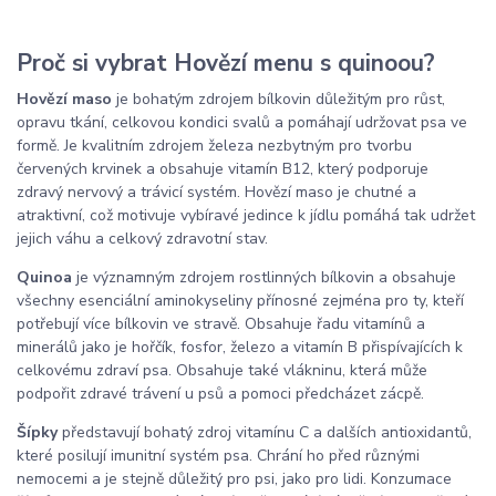
Proč si vybrat Hovězí menu s quinoou?
Hovězí maso
je bohatým zdrojem bílkovin důležitým pro růst,
opravu tkání, celkovou kondici svalů a pomáhají udržovat psa ve
formě. Je kvalitním zdrojem železa nezbytným pro tvorbu
červených krvinek a obsahuje vitamín B12, který podporuje
zdravý nervový a trávicí systém. Hovězí maso je chutné a
atraktivní, což motivuje vybíravé jedince k jídlu pomáhá tak udržet
jejich váhu a celkový zdravotní stav.
Quinoa
je významným zdrojem rostlinných bílkovin a obsahuje
všechny esenciální aminokyseliny přínosné zejména pro ty, kteří
potřebují více bílkovin ve stravě. Obsahuje řadu vitamínů a
minerálů jako je hořčík, fosfor, železo a vitamín B přispívajících k
celkovému zdraví psa. Obsahuje také vlákninu, která může
podpořit zdravé trávení u psů a pomoci předcházet zácpě.
Šípky
představují bohatý zdroj vitamínu C a dalších antioxidantů,
které posilují imunitní systém psa. Chrání ho před různými
nemocemi a je stejně důležitý pro psi, jako pro lidi. Konzumace