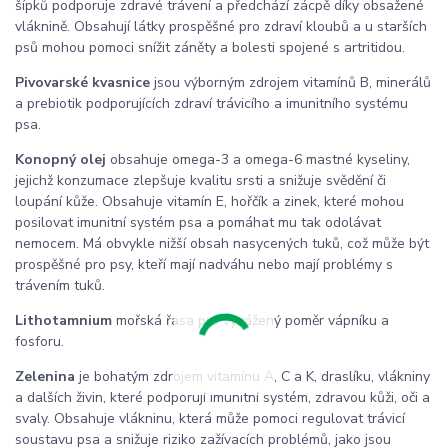
šípků podporuje zdravé trávení a předchází zácpě díky obsažené
vláknině. Obsahují látky prospěšné pro zdraví kloubů a u starších
psů mohou pomoci snížit záněty a bolesti spojené s artritidou.
Pivovarské kvasnice
jsou výborným zdrojem vitamínů B, minerálů
a prebiotik podporujících zdraví trávicího a imunitního systému
psa.
Konopný olej
obsahuje omega-3 a omega-6 mastné kyseliny,
jejichž konzumace zlepšuje kvalitu srsti a snižuje svědění či
loupání kůže. Obsahuje vitamín E, hořčík a zinek, které mohou
posilovat imunitní systém psa a pomáhat mu tak odolávat
nemocem. Má obvykle nižší obsah nasycených tuků, což může být
prospěšné pro psy, kteří mají nadváhu nebo mají problémy s
trávením tuků.
Lithotamnium
mořská řasa pro vyvážený poměr vápníku a
fosforu.
Zelenina
je bohatým zdrojem vitamínu A, C a K, draslíku, vlákniny
a dalších živin, které podporují imunitní systém, zdravou kůži, oči a
svaly. Obsahuje vlákninu, která může pomoci regulovat trávicí
soustavu psa a snižuje riziko zažívacích problémů, jako jsou