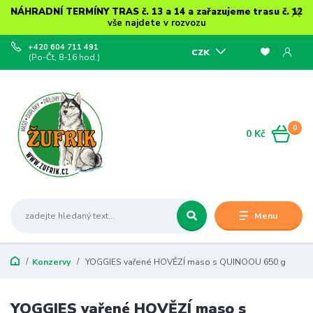
NÁHRADNÍ TERMÍNY TRAS č. 13 a 14 a zařazujeme trasu č. 12
vše najdete v rozvozu
+420 604 711 491
CZK
(Po-Čt, 8-16 hod.)
0
0 Kč
Menu
Konzervy
YOGGIES vařené HOVĚZÍ maso s QUINOOU 650 g
YOGGIES vařené HOVĚZÍ maso s