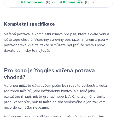
Hodnocení
0
Komentáře
0
Kompletní specifikace
Vařená potrava je kompletní krmivo pro psa, které skvěle voní a
ještě lépe chutná. Všechny suroviny pocházejí z farem a jsou v
potravinářské kvalitě, takže si můžete být jistí, že svému psovi
dáváte do misky to nejlepší.
Pro koho je Yoggies vařená potrava
vhodná?
Vařenou můžete dávat všem psům bez rozdílu velikosti a věku
(od třech měsíců) jako každodenní krmivo, ale také jako
ozvláštnění např. místo granulí nebo B.A.R.F.u. Zejména tento
produkt oceníte, pokud máte pejska vybíravého a jen tak vám
něco do čumáčku nevezme.
Vařená potrava je skvělá pro pejsky trpící různými zažívacími