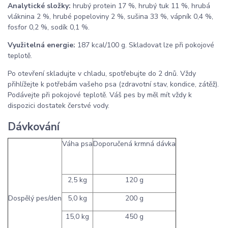
Analytické složky:
hrubý protein 17 %, hrubý tuk 11 %, hrubá
vláknina 2 %, hrubé popeloviny 2 %, sušina 33 %, vápník 0,4 %,
fosfor 0,2 %, sodík 0,1 %.
Využitelná energie:
187 kcal/100 g. Skladovat lze při pokojové
teplotě.
Po otevření skladujte v chladu, spotřebujte do 2 dnů. Vždy
přihlížejte k potřebám vašeho psa (zdravotní stav, kondice, zátěž).
Podávejte při pokojové teplotě. Váš pes by měl mít vždy k
dispozici dostatek čerstvé vody.
Dávkování
Váha psa
Doporučená krmná dávka
2,5 kg
120 g
Dospělý pes/den
5,0 kg
200 g
15,0 kg
450 g