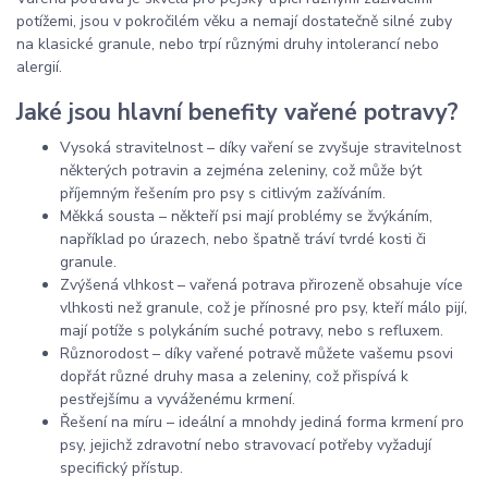
potížemi, jsou v pokročilém věku a nemají dostatečně silné zuby
na klasické granule, nebo trpí různými druhy intolerancí nebo
alergií.
Jaké jsou hlavní benefity vařené potravy?
Vysoká stravitelnost – díky vaření se zvyšuje stravitelnost
některých potravin a zejména zeleniny, což může být
příjemným řešením pro psy s citlivým zažíváním.
Měkká sousta – někteří psi mají problémy se žvýkáním,
například po úrazech, nebo špatně tráví tvrdé kosti či
granule.
Zvýšená vlhkost – vařená potrava přirozeně obsahuje více
vlhkosti než granule, což je přínosné pro psy, kteří málo pijí,
mají potíže s polykáním suché potravy, nebo s refluxem.
Různorodost – díky vařené potravě můžete vašemu psovi
dopřát různé druhy masa a zeleniny, což přispívá k
pestřejšímu a vyváženému krmení.
Řešení na míru – ideální a mnohdy jediná forma krmení pro
psy, jejichž zdravotní nebo stravovací potřeby vyžadují
specifický přístup.