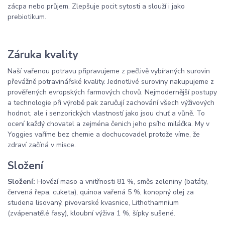
zácpa nebo průjem. Zlepšuje pocit sytosti a slouží i jako
prebiotikum.
Záruka kvality
Naší vařenou potravu připravujeme z pečlivě vybíraných surovin
převážně potravinářské kvality. Jednotlivé suroviny nakupujeme z
prověřených evropských farmových chovů. Nejmodernější postupy
a technologie při výrobě pak zaručují zachování všech výživových
hodnot, ale i senzorických vlastností jako jsou chuť a vůně. To
ocení každý chovatel a zejména čenich jeho psího miláčka. My v
Yoggies vaříme bez chemie a dochucovadel protože víme, že
zdraví začíná v misce.
Složení
Složení:
Hovězí maso a vnitřnosti 81 %, směs zeleniny (batáty,
červená řepa, cuketa), quinoa vařená 5 %, konopný olej za
studena lisovaný, pivovarské kvasnice, Lithothamnium
(zvápenatělé řasy), kloubní výživa 1 %, šípky sušené.