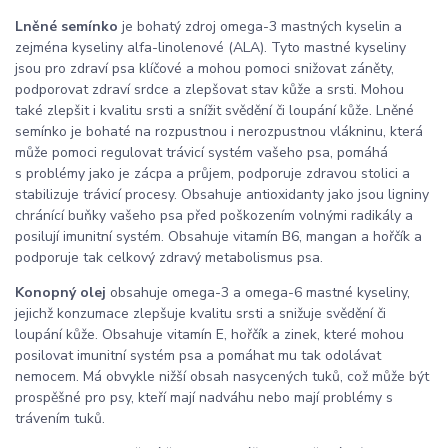
Lněné semínko
je bohatý zdroj omega-3 mastných kyselin a
zejména kyseliny alfa-linolenové (ALA). Tyto mastné kyseliny
jsou pro zdraví psa klíčové a mohou pomoci snižovat záněty,
podporovat zdraví srdce a zlepšovat stav kůže a srsti. Mohou
také zlepšit i kvalitu srsti a snížit svědění či loupání kůže. Lněné
semínko je bohaté na rozpustnou i nerozpustnou vlákninu, která
může pomoci regulovat trávicí systém vašeho psa, pomáhá
s problémy jako je zácpa a průjem, podporuje zdravou stolici a
stabilizuje trávicí procesy. Obsahuje antioxidanty jako jsou ligniny
chránící buňky vašeho psa před poškozením volnými radikály a
posilují imunitní systém. Obsahuje vitamín B6, mangan a hořčík a
podporuje tak celkový zdravý metabolismus psa.
Konopný olej
obsahuje omega-3 a omega-6 mastné kyseliny,
jejichž konzumace zlepšuje kvalitu srsti a snižuje svědění či
loupání kůže. Obsahuje vitamín E, hořčík a zinek, které mohou
posilovat imunitní systém psa a pomáhat mu tak odolávat
nemocem. Má obvykle nižší obsah nasycených tuků, což může být
prospěšné pro psy, kteří mají nadváhu nebo mají problémy s
trávením tuků.