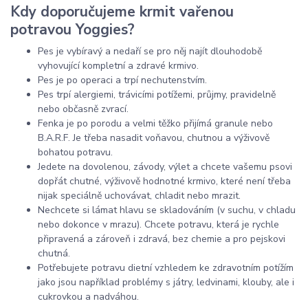
Kdy doporučujeme krmit vařenou
potravou Yoggies?
Pes je vybíravý a nedaří se pro něj najít dlouhodobě
vyhovující kompletní a zdravé krmivo.
Pes je po operaci a trpí nechutenstvím.
Pes trpí alergiemi, trávicími potížemi, průjmy, pravidelně
nebo občasně zvrací.
Fenka je po porodu a velmi těžko přijímá granule nebo
B.A.R.F. Je třeba nasadit voňavou, chutnou a výživově
bohatou potravu.
Jedete na dovolenou, závody, výlet a chcete vašemu psovi
dopřát chutné, výživově hodnotné krmivo, které není třeba
nijak speciálně uchovávat, chladit nebo mrazit.
Nechcete si lámat hlavu se skladováním (v suchu, v chladu
nebo dokonce v mrazu). Chcete potravu, která je rychle
připravená a zároveň i zdravá, bez chemie a pro pejskovi
chutná.
Potřebujete potravu dietní vzhledem ke zdravotním potížím
jako jsou například problémy s játry, ledvinami, klouby, ale i
cukrovkou a nadváhou.