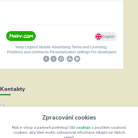
Kontakty
Helena Bayerová
Zpracování cookies
+420 604 711 491
(Po-Čt, 8-16 hod.)
Náš e-shop a partneři potřebují Váš
souhlas
s použitím souborů
cookies, aby Vám mohli zobrazovat informace týkající se Vašich
zájmů.