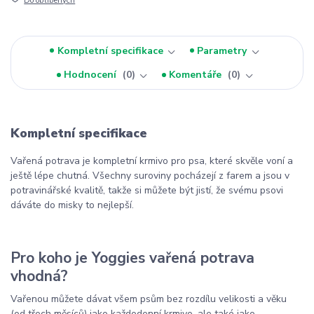
Do oblíbených
Kompletní specifikace
Parametry
Hodnocení
0
Komentáře
0
Kompletní specifikace
Vařená potrava je kompletní krmivo pro psa, které skvěle voní a
ještě lépe chutná. Všechny suroviny pocházejí z farem a jsou v
potravinářské kvalitě, takže si můžete být jistí, že svému psovi
dáváte do misky to nejlepší.
Pro koho je Yoggies vařená potrava
vhodná?
Vařenou můžete dávat všem psům bez rozdílu velikosti a věku
(od třech měsíců) jako každodenní krmivo, ale také jako