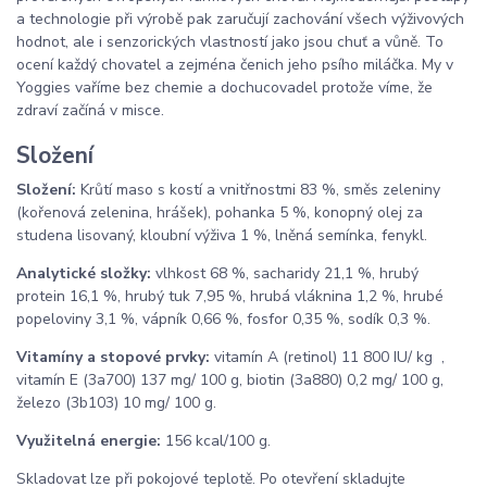
a technologie při výrobě pak zaručují zachování všech výživových
hodnot, ale i senzorických vlastností jako jsou chuť a vůně. To
ocení každý chovatel a zejména čenich jeho psího miláčka. My v
Yoggies vaříme bez chemie a dochucovadel protože víme, že
zdraví začíná v misce.
Složení
Složení:
Krůtí maso s kostí a vnitřnostmi 83 %, směs zeleniny
(kořenová zelenina, hrášek), pohanka 5 %, konopný olej za
studena lisovaný, kloubní výživa 1 %, lněná semínka, fenykl.
Analytické složky:
vlhkost 68 %, sacharidy 21,1 %, hrubý
protein 16,1 %, hrubý tuk 7,95 %, hrubá vláknina 1,2 %, hrubé
popeloviny 3,1 %, vápník 0,66 %, fosfor 0,35 %, sodík 0,3 %.
Vitamíny a stopové prvky:
vitamín A (retinol) 11 800 IU/ kg ,
vitamín E (3a700) 137 mg/ 100 g, biotin (3a880) 0,2 mg/ 100 g,
železo (3b103) 10 mg/ 100 g.
Využitelná energie:
156 kcal/100 g.
Skladovat lze při pokojové teplotě. Po otevření skladujte