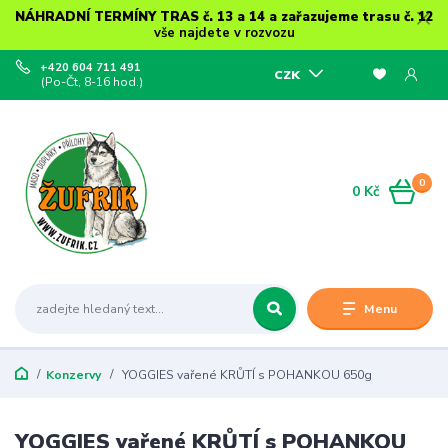
NÁHRADNÍ TERMÍNY TRAS č. 13 a 14 a zařazujeme trasu č. 12
vše najdete v rozvozu
+420 604 711 491
CZK
(Po-Čt, 8-16 hod.)
0
0 Kč
Menu
Konzervy
YOGGIES vařené KRŮTÍ s POHANKOU 650g
YOGGIES vařené KRŮTÍ s POHANKOU