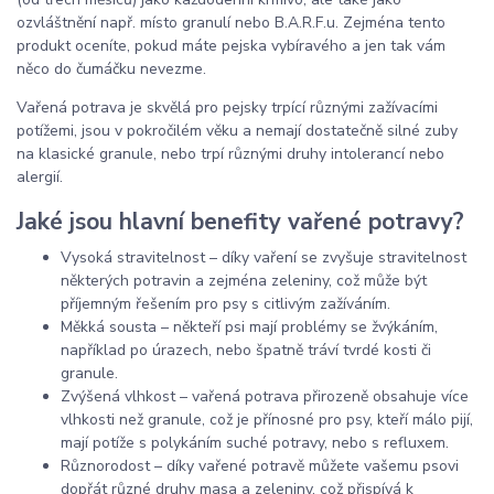
ozvláštnění např. místo granulí nebo B.A.R.F.u. Zejména tento
produkt oceníte, pokud máte pejska vybíravého a jen tak vám
něco do čumáčku nevezme.
Vařená potrava je skvělá pro pejsky trpící různými zažívacími
potížemi, jsou v pokročilém věku a nemají dostatečně silné zuby
na klasické granule, nebo trpí různými druhy intolerancí nebo
alergií.
Jaké jsou hlavní benefity vařené potravy?
Vysoká stravitelnost – díky vaření se zvyšuje stravitelnost
některých potravin a zejména zeleniny, což může být
příjemným řešením pro psy s citlivým zažíváním.
Měkká sousta – někteří psi mají problémy se žvýkáním,
například po úrazech, nebo špatně tráví tvrdé kosti či
granule.
Zvýšená vlhkost – vařená potrava přirozeně obsahuje více
vlhkosti než granule, což je přínosné pro psy, kteří málo pijí,
mají potíže s polykáním suché potravy, nebo s refluxem.
Různorodost – díky vařené potravě můžete vašemu psovi
dopřát různé druhy masa a zeleniny, což přispívá k