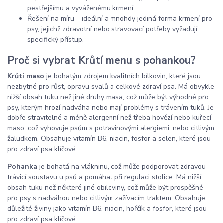
pestřejšímu a vyváženému krmení.
Řešení na míru – ideální a mnohdy jediná forma krmení pro
psy, jejichž zdravotní nebo stravovací potřeby vyžadují
specifický přístup.
Proč si vybrat Krůtí menu s pohankou?
Krůtí maso
je bohatým zdrojem kvalitních bílkovin, které jsou
nezbytné pro růst, opravu svalů a celkové zdraví psa. Má obvykle
nižší obsah tuku než jiné druhy masa, což může být výhodné pro
psy, kterým hrozí nadváha nebo mají problémy s trávením tuků. Je
dobře stravitelné a méně alergenní než třeba hovězí nebo kuřecí
maso, což vyhovuje psům s potravinovými alergiemi, nebo citlivým
žaludkem. Obsahuje vitamín B6, niacin, fosfor a selen, které jsou
pro zdraví psa klíčové.
Pohanka
je bohatá na vlákninu, což může podporovat zdravou
trávicí soustavu u psů a pomáhat při regulaci stolice. Má nižší
obsah tuku než některé jiné obiloviny, což může být prospěšné
pro psy s nadváhou nebo citlivým zažívacím traktem. Obsahuje
důležité živiny jako vitamín B6, niacin, hořčík a fosfor, které jsou
pro zdraví psa klíčové.