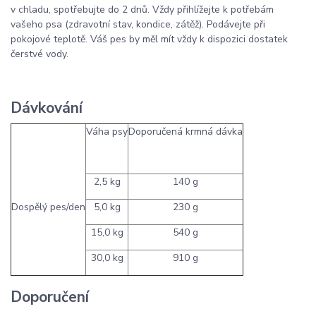
v chladu, spotřebujte do 2 dnů. Vždy přihlížejte k potřebám
vašeho psa (zdravotní stav, kondice, zátěž). Podávejte při
pokojové teplotě. Váš pes by měl mít vždy k dispozici dostatek
čerstvé vody.
Dávkování
Váha psy
Doporučená krmná dávka
2,5 kg
140 g
Dospělý pes/den
5,0 kg
230 g
15,0 kg
540 g
30,0 kg
910 g
Doporučení