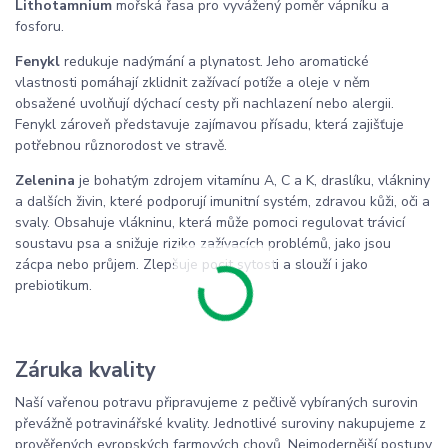
Lithotamnium
mořská řasa pro vyvážený poměr vápníku a
fosforu.
Fenykl
redukuje nadýmání a plynatost. Jeho aromatické
vlastnosti pomáhají zklidnit zažívací potíže a oleje v něm
obsažené uvolňují dýchací cesty při nachlazení nebo alergii.
Fenykl zároveň představuje zajímavou přísadu, která zajišťuje
potřebnou různorodost ve stravě.
Zelenina
je bohatým zdrojem vitamínu A, C a K, draslíku, vlákniny
a dalších živin, které podporují imunitní systém, zdravou kůži, oči a
svaly. Obsahuje vlákninu, která může pomoci regulovat trávicí
soustavu psa a snižuje riziko zažívacích problémů, jako jsou
zácpa nebo průjem. Zlepšuje pocit sytosti a slouží i jako
prebiotikum.
Záruka kvality
Naší vařenou potravu připravujeme z pečlivě vybíraných surovin
převážně potravinářské kvality. Jednotlivé suroviny nakupujeme z
prověřených evropských farmových chovů. Nejmodernější postupy