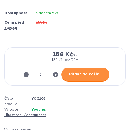
Dostupnost
Skladem 5 ks
Cena před
156 Kč
slevou
156 Kč
/
ks
139 Kč
bez DPH
Přidat do košíku
Číslo
YOG103
produktu:
Výrobce:
Yoggies
Hlídat cenu / dostupnost