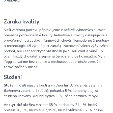
prebiotikum.
Záruka kvality
Naší vařenou potravu připravujeme z pečlivě vybíraných surovin
převážně potravinářské kvality. Jednotlivé suroviny nakupujeme z
prověřených evropských farmových chovů. Nejmodernější postupy
a technologie při výrobě pak zaručují zachování všech výživových
hodnot, ale i senzorických vlastností jako jsou chuť a vůně. To
ocení každý chovatel a zejména čenich jeho psího miláčka. My v
Yoggies vaříme bez chemie a dochucovadel protože víme, že
zdraví začíná v misce.
Složení
Složení:
Krůtí maso s kostí a vnitřnostmi 83 %, směs zeleniny
(kořenová zelenina, hrášek), pohanka 5 %, konopný olej za
studena lisovaný, kloubní výživa 1 %, lněná semínka, fenykl.
Analytické složky:
vlhkost 68 %, sacharidy 21,1 %, hrubý
protein 16,1 %, hrubý tuk 7,95 %, hrubá vláknina 1,2 %, hrubé