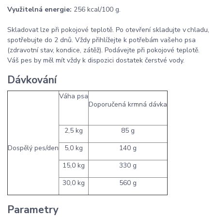
Využitelná energie:
256 kcal/100 g.
Skladovat lze při pokojové teplotě. Po otevření skladujte v chladu,
spotřebujte do 2 dnů. Vždy přihlížejte k potřebám vašeho psa
(zdravotní stav, kondice, zátěž). Podávejte při pokojové teplotě.
Váš pes by měl mít vždy k dispozici dostatek čerstvé vody.
Dávkování
Váha psa
Doporučená krmná dávka
2,5 kg
85 g
Dospělý pes/den
5,0 kg
140 g
15,0 kg
330 g
30,0 kg
560 g
Parametry