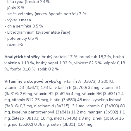
- bílá ryba (treska) 28 %
- jáhly 8 %
- směs zeleniny (mrkev, špenát, petržel) 7 %
- vývar z masa
- chia semínka 0,5 %
- Lithothamnium (zvápenatělé řasy)
- polyfenoly 0,5 %
- rozmarýn
Analytické složky:
hrubý protein 17 %, hrubý tuk 18,7 %, hrubá
vláknina 1,19 %, hrubý popel 1,92 %, vlhkost 62,6 %, vápník 0,18
%, fosfor 0,18 %, sodík 0,2 %.
Vitamíny a stopové prvky/kg:
vitamín A (3a672) 3 200 IU,
vitamín D3 (3a671) 178 IU, vitamín E (3a700) 32 mg, vitamín B1
(3a316) 2,6 mg, vitamín B2 (3a825i) 4 mg, vitamín B6 (3a831) 2,4
mg, vitamín B12 25 mcg, biotin (3a880) 48 mcg, kyselina listová
(3a316) 0,3 mg, niacinamid (3a315) 13,1 mg, vitamín C (3a300) 80
mg, kyselina pantothenová (3a841) 11,2 mg, mangan (3b502) 1,1
mg, železo (3b103) 18 mg, měď (3b405) 1,9 mg, zinek (3b605) 16
mg, jod (3b202) 0,35 mg, selen (3b801) 0,04 mg.