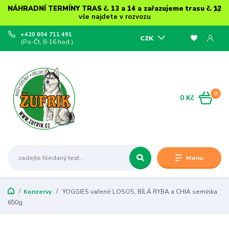
NÁHRADNÍ TERMÍNY TRAS č. 13 a 14 a zařazujeme trasu č. 12
vše najdete v rozvozu
+420 604 711 491
CZK
(Po-Čt, 8-16 hod.)
0
0 Kč
Menu
Konzervy
YOGGIES vařené LOSOS, BÍLÁ RYBA a CHIA semínka
650g