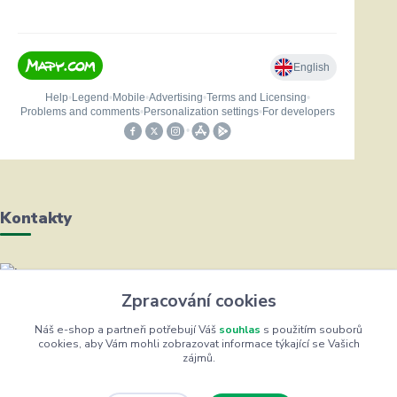
Kontakty
Helena Bayerová
Zpracování cookies
+420 604 711 491
(Po-Čt, 8-16 hod.)
Náš e-shop a partneři potřebují Váš
souhlas
s použitím souborů
cookies, aby Vám mohli zobrazovat informace týkající se Vašich
zájmů.
info@zufrik.cz