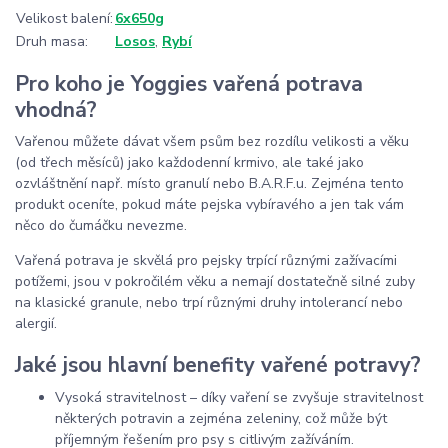
Velikost balení:
6x650g
Druh masa:
Losos
,
Rybí
Pro koho je Yoggies vařená potrava
vhodná?
Vařenou můžete dávat všem psům bez rozdílu velikosti a věku
(od třech měsíců) jako každodenní krmivo, ale také jako
ozvláštnění např. místo granulí nebo B.A.R.F.u. Zejména tento
produkt oceníte, pokud máte pejska vybíravého a jen tak vám
něco do čumáčku nevezme.
Vařená potrava je skvělá pro pejsky trpící různými zažívacími
potížemi, jsou v pokročilém věku a nemají dostatečně silné zuby
na klasické granule, nebo trpí různými druhy intolerancí nebo
alergií.
Jaké jsou hlavní benefity vařené potravy?
Vysoká stravitelnost – díky vaření se zvyšuje stravitelnost
některých potravin a zejména zeleniny, což může být
příjemným řešením pro psy s citlivým zažíváním.