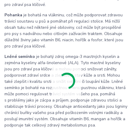
pro zdraví psa klíčové.
Pohanka
je bohatá na vlákninu, což může podporovat zdravou
trávicí soustavu u psů a pomáhat při regulaci stolice. Má nižší
obsah tuku než některé jiné obiloviny, což může být prospěšné
pro psy s nadváhou nebo citlivým zažívacím traktem. Obsahuje
důležité živiny jako vitamín B6, niacin, hořčík a fosfor, které jsou
pro zdraví psa klíčové.
Lněné semínko
je bohatý zdroj omega-3 mastných kyselin a
zejména kyseliny alfa-linolenové (ALA). Tyto mastné kyseliny
jsou pro zdraví psa klíčové a mohou pomoci snižovat záněty,
podporovat zdraví srdce a zlepšovat stav kůže a srsti. Mohou
také zlepšit i kvalitu srsti a snížit svědění či loupání kůže. Lněné
semínko je bohaté na rozpustnou i nerozpustnou vlákninu, která
může pomoci regulovat trávicí systém vašeho psa, pomáhá
s problémy jako je zácpa a průjem, podporuje zdravou stolici a
stabilizuje trávicí procesy. Obsahuje antioxidanty jako jsou ligniny
chránící buňky vašeho psa před poškozením volnými radikály a
posilují imunitní systém. Obsahuje vitamín B6, mangan a hořčík a
podporuje tak celkový zdravý metabolismus psa.