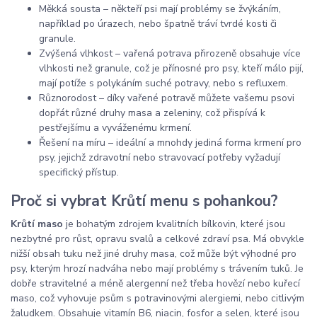
Měkká sousta – někteří psi mají problémy se žvýkáním,
například po úrazech, nebo špatně tráví tvrdé kosti či
granule.
Zvýšená vlhkost – vařená potrava přirozeně obsahuje více
vlhkosti než granule, což je přínosné pro psy, kteří málo pijí,
mají potíže s polykáním suché potravy, nebo s refluxem.
Různorodost – díky vařené potravě můžete vašemu psovi
dopřát různé druhy masa a zeleniny, což přispívá k
pestřejšímu a vyváženému krmení.
Řešení na míru – ideální a mnohdy jediná forma krmení pro
psy, jejichž zdravotní nebo stravovací potřeby vyžadují
specifický přístup.
Proč si vybrat Krůtí menu s pohankou?
Krůtí maso
je bohatým zdrojem kvalitních bílkovin, které jsou
nezbytné pro růst, opravu svalů a celkové zdraví psa. Má obvykle
nižší obsah tuku než jiné druhy masa, což může být výhodné pro
psy, kterým hrozí nadváha nebo mají problémy s trávením tuků. Je
dobře stravitelné a méně alergenní než třeba hovězí nebo kuřecí
maso, což vyhovuje psům s potravinovými alergiemi, nebo citlivým
žaludkem. Obsahuje vitamín B6, niacin, fosfor a selen, které jsou