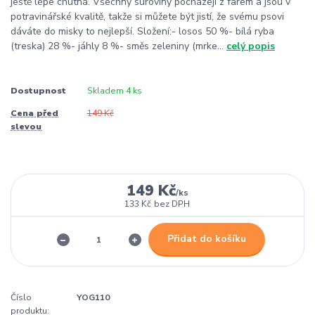
ještě lépe chutná. Všechny suroviny pocházejí z farem a jsou v
potravinářské kvalitě, takže si můžete být jistí, že svému psovi
dáváte do misky to nejlepší. Složení:- losos 50 %- bílá ryba
(treska) 28 %- jáhly 8 %- směs zeleniny (mrke...
celý popis
Dostupnost
Skladem 4 ks
Cena před
149 Kč
slevou
149 Kč
/
ks
133 Kč
bez DPH
Přidat do košíku
Číslo
YOG110
produktu: