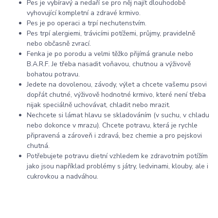
Pes je vybíravý a nedaří se pro něj najít dlouhodobě
vyhovující kompletní a zdravé krmivo.
Pes je po operaci a trpí nechutenstvím.
Pes trpí alergiemi, trávicími potížemi, průjmy, pravidelně
nebo občasně zvrací.
Fenka je po porodu a velmi těžko přijímá granule nebo
B.A.R.F. Je třeba nasadit voňavou, chutnou a výživově
bohatou potravu.
Jedete na dovolenou, závody, výlet a chcete vašemu psovi
dopřát chutné, výživově hodnotné krmivo, které není třeba
nijak speciálně uchovávat, chladit nebo mrazit.
Nechcete si lámat hlavu se skladováním (v suchu, v chladu
nebo dokonce v mrazu). Chcete potravu, která je rychle
připravená a zároveň i zdravá, bez chemie a pro pejskovi
chutná.
Potřebujete potravu dietní vzhledem ke zdravotním potížím
jako jsou například problémy s játry, ledvinami, klouby, ale i
cukrovkou a nadváhou.