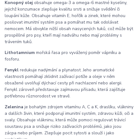
Konopný olej
obsahuje omega-3 a omega-6 mastné kyseliny,
jejichž konzumace zlepšuje kvalitu srsti a snižuje svědění či
loupání kůže. Obsahuje vitamín E, hořčík a zinek, které mohou
posilovat imunitní systém psa a pomáhat mu tak odolávat
nemocem. Má obvykle nižší obsah nasycených tuků, což může být
prospěšné pro psy, kteří mají nadváhu nebo mají problémy s
trávením tuků.
Lithotamnium
mořská řasa pro vyvážený poměr vápníku a
fosforu.
Fenykl
redukuje nadýmání a plynatost. Jeho aromatické
vlastnosti pomáhají zklidnit zažívací potíže a oleje v něm
obsažené uvolňují dýchací cesty při nachlazení nebo alergii.
Fenykl zároveň představuje zajímavou přísadu, která zajišťuje
potřebnou různorodost ve stravě.
Zelenina
je bohatým zdrojem vitamínu A, C a K, draslíku, vlákniny
a dalších živin, které podporují imunitní systém, zdravou kůži, oči a
svaly. Obsahuje vlákninu, která může pomoci regulovat trávicí
soustavu psa a snižuje riziko zažívacích problémů, jako jsou
zácpa nebo průjem. Zlepšuje pocit sytosti a slouží i jako