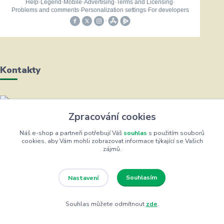
Kontakty
Helena Bayerová
Zpracování cookies
+420 604 711 491
(Po-Čt, 8-16 hod.)
Náš e-shop a partneři potřebují Váš
souhlas
s použitím souborů
cookies, aby Vám mohli zobrazovat informace týkající se Vašich
zájmů.
info@zufrik.cz
Souhlasím
Nastavení
Souhlas můžete odmítnout
zde
.
Eshop ŽUFRIK.cz © Copyright 2012 - 2026
Vytvořeno na
Eshop-rychle.cz