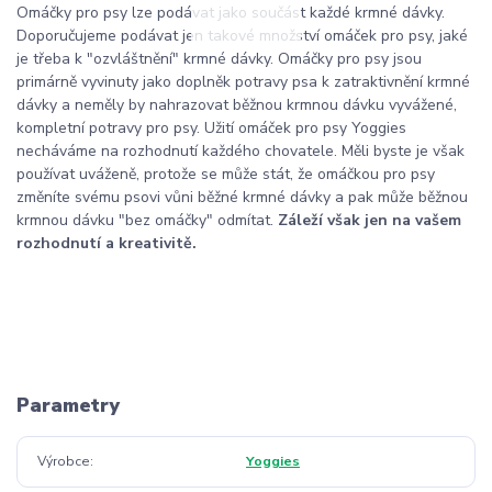
Omáčky pro psy lze podávat jako součást každé krmné dávky.
Doporučujeme podávat jen takové množství omáček pro psy, jaké
je třeba k "ozvláštnění" krmné dávky. Omáčky pro psy jsou
primárně vyvinuty jako doplněk potravy psa k zatraktivnění krmné
dávky a neměly by nahrazovat běžnou krmnou dávku vyvážené,
kompletní potravy pro psy. Užití omáček pro psy Yoggies
necháváme na rozhodnutí každého chovatele. Měli byste je však
používat uváženě, protože se může stát, že omáčkou pro psy
změníte svému psovi vůni běžné krmné dávky a pak může běžnou
krmnou dávku "bez omáčky" odmítat.
Záleží však jen na vašem
rozhodnutí a kreativitě.
Parametry
Výrobce
Yoggies