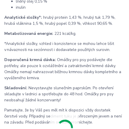
lněný olej 0,15 %
inulin
Analytické složky*:
hrubý protein 1,43 %, hrubý tuk 1,79 %,
hrubá vláknina 1,5 %, hrubý popel 0,39 %, vlhkost 90,65 %.
Metabolizovaná energie:
221 kcal/kg.
*Analytické složky, vzhled i konzistence se mohou lehce lišit
v návaznosti na sezónnost i dodavatele použitých surovin.
Doporučená krmná dávka:
Omáčky pro psy podávejte dle
potřeby, ale pouze k ozvláštnění a zatraktivnění krmné dávky.
Omáčky nemají nahrazovat běžnou krmnou dávky kompletního a
vyváženého krmiva.
Skladování:
Nevystavujte slunečním paprskům. Po otevření
skladujte v lednici a spotřebujte do 48 hod. Omáčky pro psy
neobsahují žádné konzervanty!
Pamatujte, že by Váš pes měl mít k dispozici vždy dostatek
čerstvé vody. Případný sediment tuku je přirozeným jevem a není
na závadu. Před podáváním omáčku promíchejte.