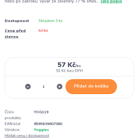
nebo po zákroku. vývar ze zeleniny 77 % směs...
celý popis
Dostupnost
Skladem 3 ks
Cena před
57 Kč
slevou
57 Kč
/
ks
51 Kč
bez DPH
Přidat do košíku
Číslo
YOG119
produktu:
EAN kód:
8595639807080
Výrobce:
Yoggies
Hlídat cenu / dostupnost