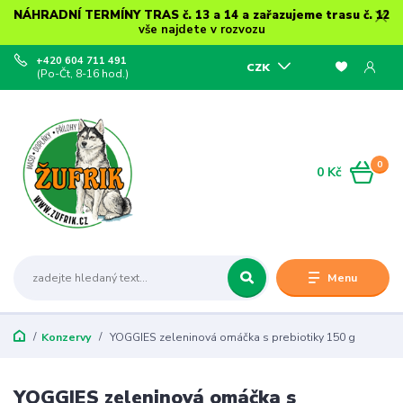
NÁHRADNÍ TERMÍNY TRAS č. 13 a 14 a zařazujeme trasu č. 12
vše najdete v rozvozu
+420 604 711 491
CZK
(Po-Čt, 8-16 hod.)
0
0 Kč
Menu
Konzervy
YOGGIES zeleninová omáčka s prebiotiky 150 g
YOGGIES zeleninová omáčka s