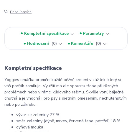
Do oblíbených
Kompletní specifikace
Parametry
Hodnocení
0
Komentáře
0
Kompletní specifikace
Yoggies omáčka promění každé běžné krmení v zážitek, který si
váš parťák zamiluje. Využití má ale spoustu třeba při různých
problémech nebo v rámci klidového režimu. Skvěle voní, báječně
chutná a je vhodná i pro psy s dietními omezeními, nechutenstvím
nebo po zákroku.
vývar ze zeleniny 77 %
směs zeleniny (dýně, mrkev, červená řepa, petržel) 18 %
dýňová mouka