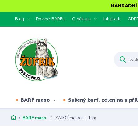
NÁHRADNÍ T
Blog
Rozvoz BARFu
O nákupu
Jak platit
GDP
BARF maso
Sušený barf, zelenina a pří
BARF maso
ZAJEČÍ maso ml. 1 kg