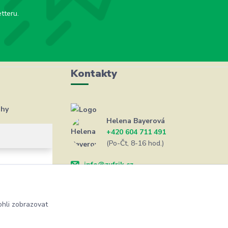
tteru.
Kontakty
ahy
Helena Bayerová
+420 604 711 491
(Po-Čt, 8-16 hod.)
info@zufrik.cz
hli zobrazovat