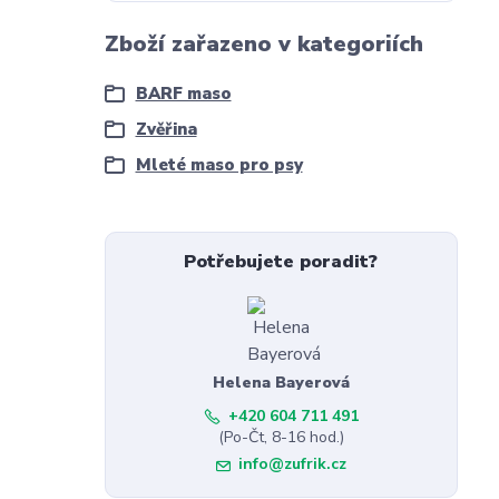
Zboží zařazeno v kategoriích
BARF maso
Zvěřina
Mleté maso pro psy
Potřebujete poradit?
Helena Bayerová
+420 604 711 491
(Po-Čt, 8-16 hod.)
info@zufrik.cz