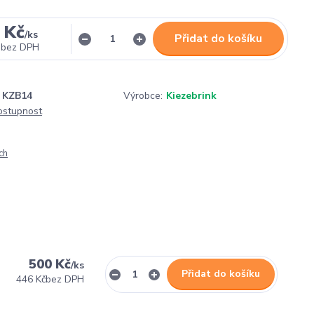
 Kč
/
ks
Přidat do košíku
bez DPH
KZB14
Výrobce:
Kiezebrink
dostupnost
ch
500 Kč
/
ks
Přidat do košíku
446 Kč
bez DPH