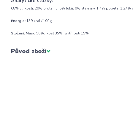
Analytické složky:
68% vlhkosti. 20% proteinu. 6% tuků. 0% vlákniny. 1.4% popela. 1.27% v
Energie:
139 kcal / 100 g
Složení:
Maso 50%. kost 35%. vnitřnosti 15%
Původ zboží