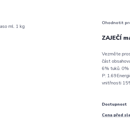
Ohodnotit pr
ZAJEČÍ ma
Vezměte prosí
část obsahova
6% tuků. 0% v
P: 1.69Energ
vnitřnosti 1
Dostupnost
Cena před sl