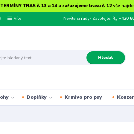
ERMÍNY TRAS č. 13 a 14 a zařazujeme trasu č. 12
vše najde
R
Nevíte si rady? Zavolejte.
+420 6
Více
Hledat
lohy
Doplňky
Krmivo pro psy
Konze