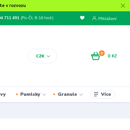
te v rozvozu
04 711 491
(Po-Čt, 8-16 hod.)
Přihlášení
0
0 Kč
CZK
Více
rvy
Pamlsky
Granule