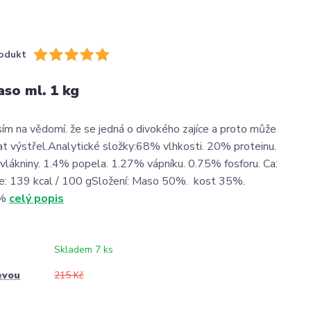
odukt
so ml. 1 kg
m na vědomí. že se jedná o divokého zajíce a proto může
t výstřel.Analytické složky:68% vlhkosti. 20% proteinu.
lákniny. 1.4% popela. 1.27% vápníku. 0.75% fosforu. Ca:
ie: 139 kcal / 100 gSložení: Maso 50%. kost 35%.
5%
celý popis
Skladem 7 ks
evou
215 Kč