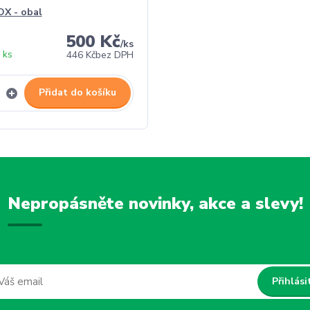
X - obal
500 Kč
/
ks
 ks
446 Kč
bez DPH
Přidat do košíku
Nepropásněte novinky, akce a slevy!
Přihlási