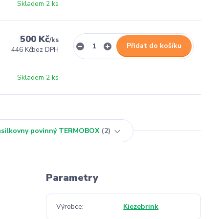
Skladem 2 ks
500 Kč
/
ks
Přidat do košíku
446 Kč
bez DPH
Skladem 2 ks
Zásilkovny povinný TERMOBOX
2
Parametry
Výrobce
Kiezebrink